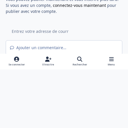
Si vous avez un compte,
connectez-vous maintenant
pour
publier avec votre compte.
Ajouter un commentaire…
Se connecter
S’inscrire
Rechercher
Menu
Light Mode
Mode sombre
System Preference
f
x
a
Langue
Politique de confidentialité
Nous contacter
c
Cookies
e
Hex@gones - Association de loi 1901 déclarée en préfecture du Rhône
b
Powered by
Invision Community
o