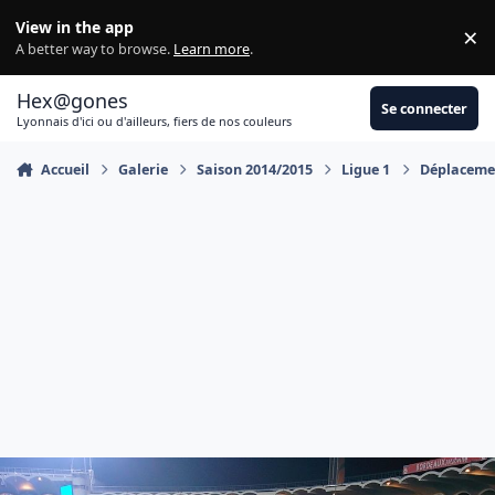
Aller au contenu
View in the app
×
Di
A better way to browse.
Learn more
.
Hex@gones
Se connecter
Lyonnais d'ici ou d'ailleurs, fiers de nos couleurs
Accueil
Galerie
Saison 2014/2015
Ligue 1
Déplacemen