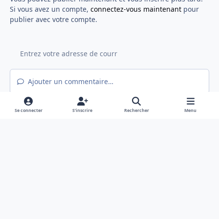
Si vous avez un compte,
connectez-vous maintenant
pour
publier avec votre compte.
Ajouter un commentaire…
Se connecter
S’inscrire
Rechercher
Menu
Light Mode
Mode sombre
System Preference
f
x
a
Langue
Politique de confidentialité
Nous contacter
c
Cookies
e
Hex@gones - Association de loi 1901 déclarée en préfecture du Rhône
b
Powered by
Invision Community
o