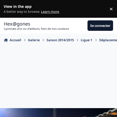
Aller au contenu
View in the app
×
Di
A better way to browse.
Learn more
.
Hex@gones
Se connecter
Lyonnais d'ici ou d'ailleurs, fiers de nos couleurs
Accueil
Galerie
Saison 2014/2015
Ligue 1
Déplacemen