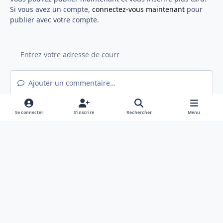
Si vous avez un compte,
connectez-vous maintenant
pour
publier avec votre compte.
Ajouter un commentaire…
Se connecter
S’inscrire
Rechercher
Menu
Light Mode
Mode sombre
System Preference
f
x
a
Langue
Politique de confidentialité
Nous contacter
c
Cookies
e
Hex@gones - Association de loi 1901 déclarée en préfecture du Rhône
b
Powered by
Invision Community
o