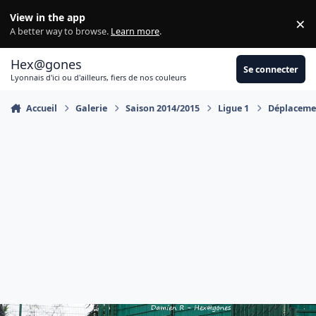
Aller au contenu
View in the app
×
Di
A better way to browse.
Learn more
.
Hex@gones
Se connecter
Lyonnais d'ici ou d'ailleurs, fiers de nos couleurs
Accueil
Galerie
Saison 2014/2015
Ligue 1
Déplacemen