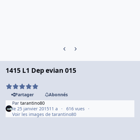
Previous carousel slide
Next carousel slide
1415 L1 Dep evian 015
Partager
Abonnés
Par
tarantino80
le 25 janvier 2015
11 a
616 vues
Voir les images de tarantino80