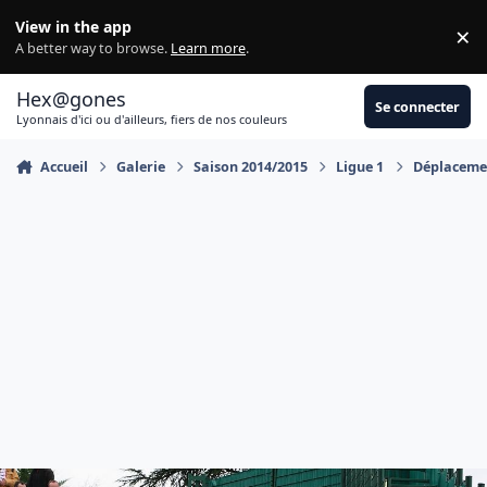
Aller au contenu
View in the app
×
Di
A better way to browse.
Learn more
.
Hex@gones
Se connecter
Lyonnais d'ici ou d'ailleurs, fiers de nos couleurs
Accueil
Galerie
Saison 2014/2015
Ligue 1
Déplacemen