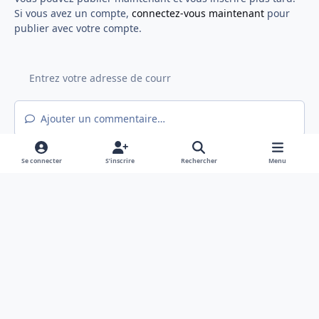
Si vous avez un compte,
connectez-vous maintenant
pour
publier avec votre compte.
Ajouter un commentaire…
Se connecter
S’inscrire
Rechercher
Menu
Light Mode
Mode sombre
System Preference
f
x
a
Langue
Politique de confidentialité
Nous contacter
c
Cookies
e
Hex@gones - Association de loi 1901 déclarée en préfecture du Rhône
b
Powered by
Invision Community
o