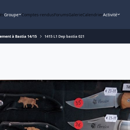
tés
Groupe
Comptes-rendus
Forums
Galerie
Calendrier
Activité
ement à Bastia 14/15
1415 L1 Dep bastia 021