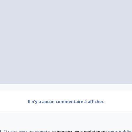
Il n’y a aucun commentaire à afficher.
d. Si vous avez un compte,
connectez-vous maintenant
pour publier