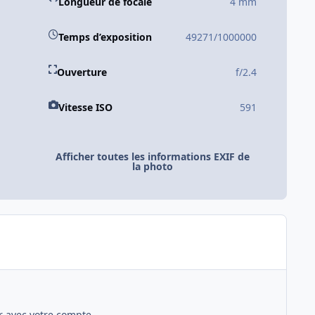
Longueur de focale
4 mm
Temps d’exposition
49271/1000000
Ouverture
f/2.4
Vitesse ISO
591
Afficher toutes les informations EXIF de
la photo
 avec votre compte.