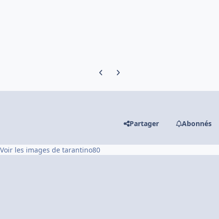
Previous carousel slide
Next carousel slide
Partager
Abonnés
Voir les images de tarantino80