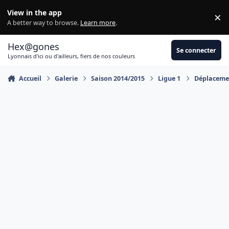
Aller au contenu
View in the app
×
Di
A better way to browse.
Learn more
.
Hex@gones
Se connecter
Lyonnais d'ici ou d'ailleurs, fiers de nos couleurs
Accueil
Galerie
Saison 2014/2015
Ligue 1
Déplacemen