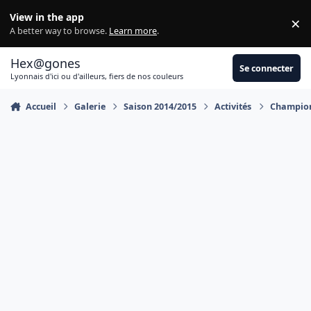
Aller au contenu
View in the app
×
Di
A better way to browse.
Learn more
.
Hex@gones
Se connecter
Lyonnais d'ici ou d'ailleurs, fiers de nos couleurs
Accueil
Galerie
Saison 2014/2015
Activités
Champion