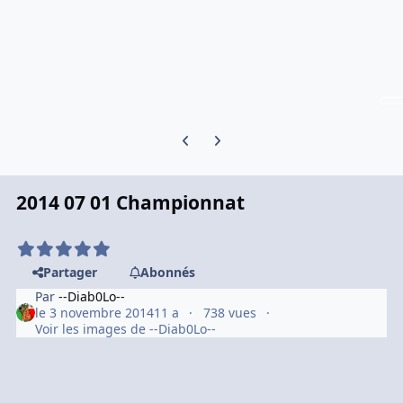
Previous carousel slide
Next carousel slide
2014 07 01 Championnat
Partager
Abonnés
Par
--Diab0Lo--
le 3 novembre 2014
11 a
738 vues
Voir les images de --Diab0Lo--