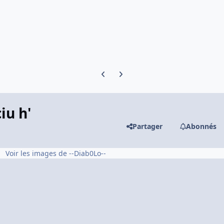
Previous carousel slide
Next carousel slide
iu h'
Partager
Abonnés
Voir les images de --Diab0Lo--