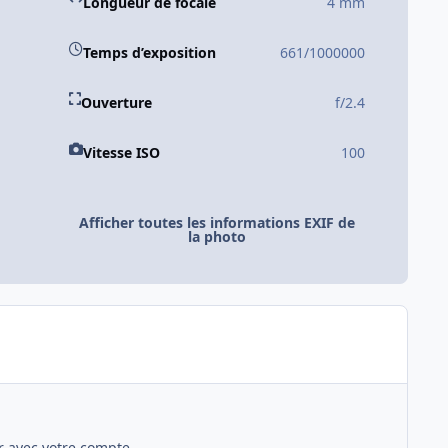
Longueur de focale
4 mm
Temps d’exposition
661/1000000
Ouverture
f/2.4
Vitesse ISO
100
Afficher toutes les informations EXIF de
la photo
 avec votre compte.