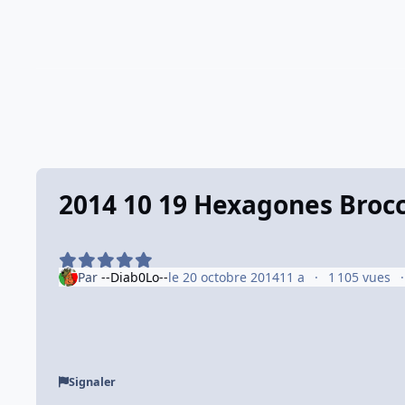
2014 10 19 Hexagones Brocc
Par
--Diab0Lo--
le 20 octobre 2014
11 a
1 105 vues
Signaler