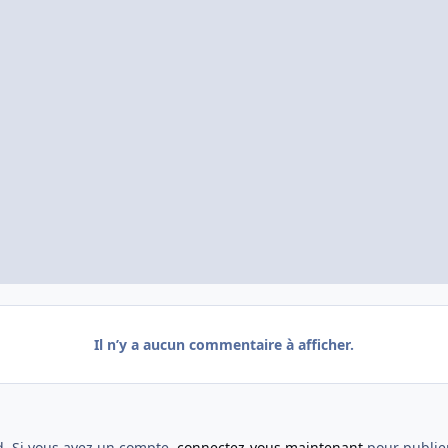
Il n’y a aucun commentaire à afficher.
d. Si vous avez un compte,
connectez-vous maintenant
pour publier