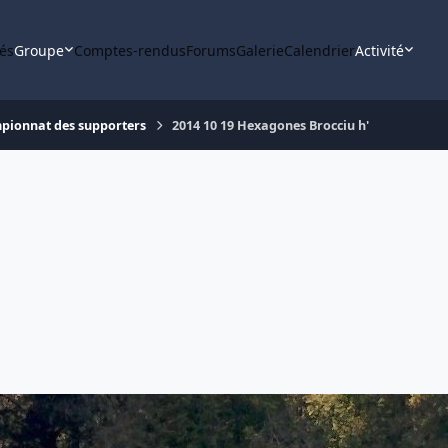
tés
Groupe
Comptes-rendus
Forums
Galerie
Calendrier
Activité
pionnat des supporters
2014 10 19 Hexagones Brocciu h'