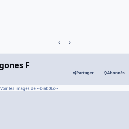
Previous carousel slide
Next carousel slide
gones F
Partager
Abonnés
Voir les images de --Diab0Lo--