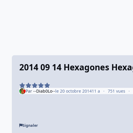
2014 09 14 Hexagones Hexa
Par
--Diab0Lo--
le 20 octobre 2014
11 a
751 vues
Signaler