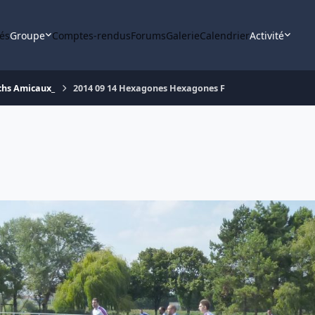
tés
Groupe
Comptes-rendus
Forums
Galerie
Calendrier
Activité
chs Amicaux_
2014 09 14 Hexagones Hexagones F