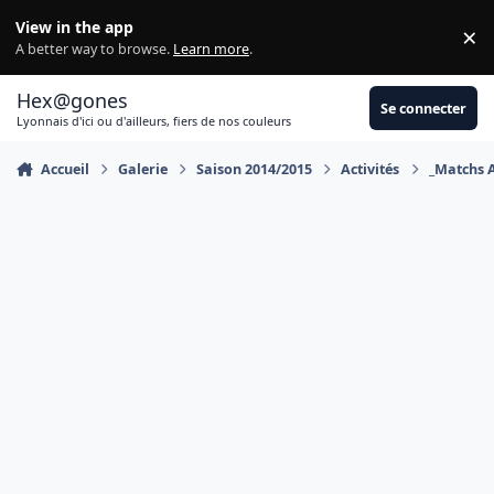
Aller au contenu
View in the app
×
Di
A better way to browse.
Learn more
.
Hex@gones
Se connecter
Lyonnais d'ici ou d'ailleurs, fiers de nos couleurs
Accueil
Galerie
Saison 2014/2015
Activités
_Matchs 