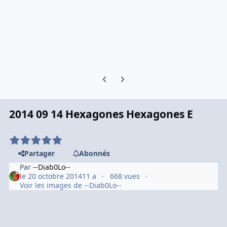
Previous carousel slide
Next carousel slide
2014 09 14 Hexagones Hexagones E
Partager
Abonnés
Par
--Diab0Lo--
le 20 octobre 2014
11 a
668 vues
Voir les images de --Diab0Lo--