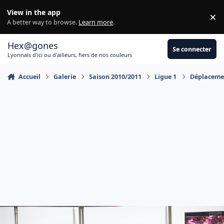
Aller au contenu
View in the app
×
Di
A better way to browse.
Learn more
.
Hex@gones
Se connecter
Lyonnais d'ici ou d'ailleurs, fiers de nos couleurs
Accueil
Galerie
Saison 2010/2011
Ligue 1
Déplacemen