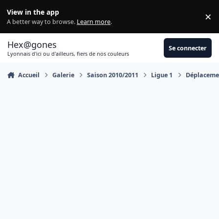
Aller au contenu
View in the app
×
Di
A better way to browse.
Learn more
.
Hex@gones
Se connecter
Lyonnais d'ici ou d'ailleurs, fiers de nos couleurs
Accueil
Galerie
Saison 2010/2011
Ligue 1
Déplacemen