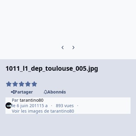
Previous carousel slide
Next carousel slide
1011_l1_dep_toulouse_005.jpg
Partager
Abonnés
Par
tarantino80
le 6 juin 2011
15 a
893 vues
Voir les images de tarantino80