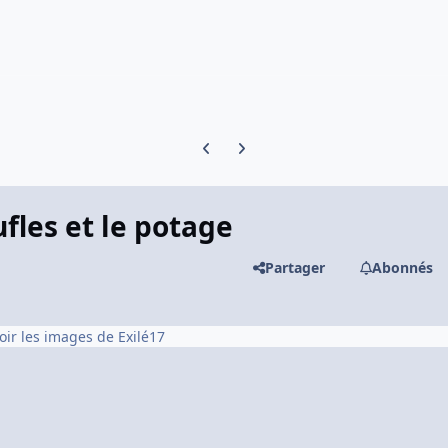
Previous carousel slide
Next carousel slide
ufles et le potage
Partager
Abonnés
oir les images de Exilé17