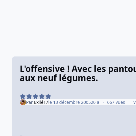
L'offensive ! Avec les panto
aux neuf légumes.
Par
Exilé17
le 13 décembre 2005
20 a
667 vues
V