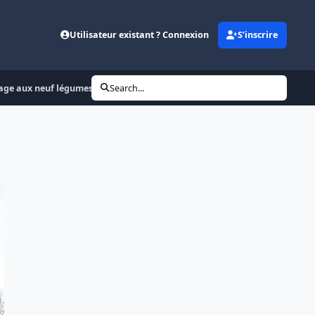
Utilisateur existant ? Connexion
S’inscrire
otage aux neuf légumes.
Search...