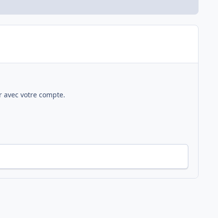
 avec votre compte.
otage aux neuf légumes.
Toute l’activité