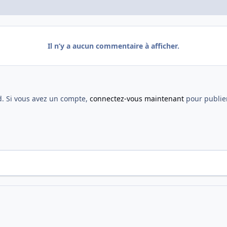
Il n’y a aucun commentaire à afficher.
d. Si vous avez un compte,
connectez-vous maintenant
pour publier
 - Lyon (Championnat) 05/06
L'offensive ! Avec les pantoufles et le p