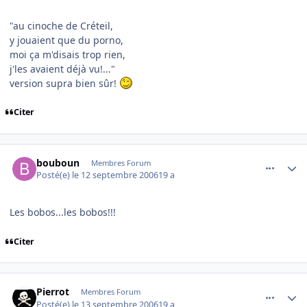
"au cinoche de Créteil,
y jouaient que du porno,
moi ça m'disais trop rien,
j'les avaient déjà vu!..."
version supra bien sûr!
Citer
comment_147092
Author stats
bouboun
Membres Forum
Posté(e)
le 12 septembre 2006
19 a
Les bobos...les bobos!!!
Citer
comment_147125
Author stats
Pierrot
Membres Forum
Posté(e)
le 13 septembre 2006
19 a