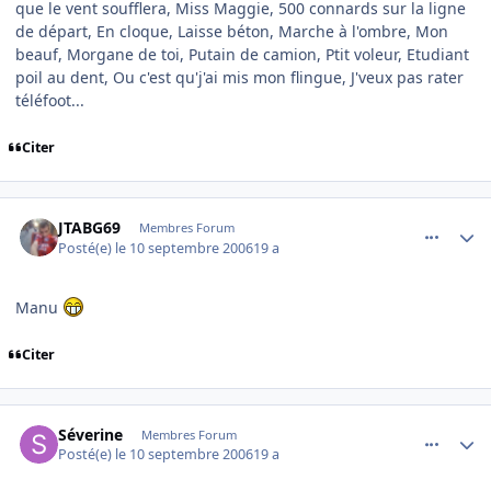
que le vent soufflera, Miss Maggie, 500 connards sur la ligne
de départ, En cloque, Laisse béton, Marche à l'ombre, Mon
beauf, Morgane de toi, Putain de camion, Ptit voleur, Etudiant
poil au dent, Ou c'est qu'j'ai mis mon flingue, J'veux pas rater
téléfoot...
Citer
comment_146924
Author stats
JTABG69
Membres Forum
Posté(e)
le 10 septembre 2006
19 a
Manu
Citer
comment_146934
Author stats
Séverine
Membres Forum
Posté(e)
le 10 septembre 2006
19 a