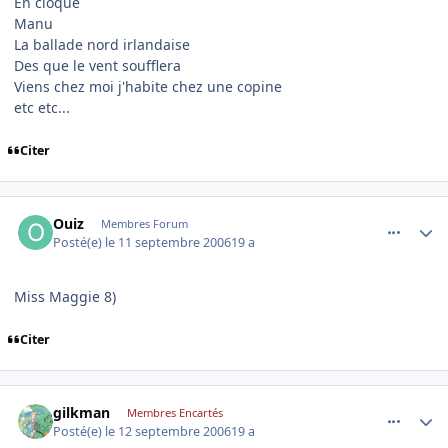
En cloque
Manu
La ballade nord irlandaise
Des que le vent soufflera
Viens chez moi j'habite chez une copine
etc etc...
Citer
comment_147045
Author stats
Ouiz
Membres Forum
Posté(e)
le 11 septembre 2006
19 a
Miss Maggie 8)
Citer
comment_147087
Author stats
gilkman
Membres Encartés
Posté(e)
le 12 septembre 2006
19 a