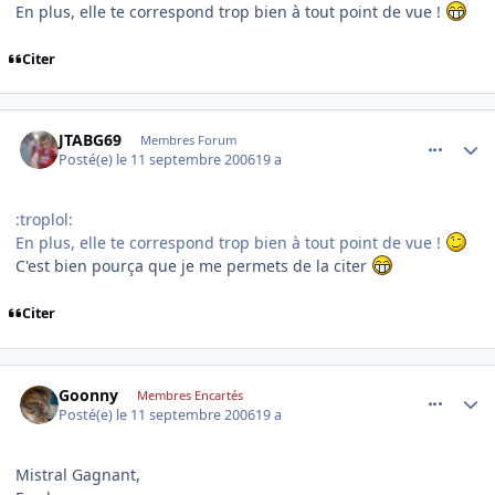
En plus, elle te correspond trop bien à tout point de vue !
Citer
comment_146945
Author stats
JTABG69
Membres Forum
Posté(e)
le 11 septembre 2006
19 a
:troplol:
En plus, elle te correspond trop bien à tout point de vue !
C'est bien pourça que je me permets de la citer
Citer
comment_147030
Author stats
Goonny
Membres Encartés
Posté(e)
le 11 septembre 2006
19 a
Mistral Gagnant,