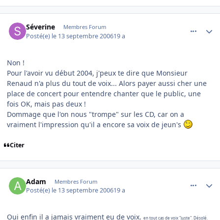
comment_147126
Author stats
Séverine
Membres Forum
Posté(e)
le 13 septembre 2006
19 a
Non !
Pour l'avoir vu début 2004, j'peux te dire que Monsieur
Renaud n'a plus du tout de voix... Alors payer aussi cher une
place de concert pour entendre chanter que le public, une
fois OK, mais pas deux !
Dommage que l'on nous "trompe" sur les CD, car on a
vraiment l'impression qu'il a encore sa voix de jeun's
Citer
comment_147128
Author stats
Adam
Membres Forum
Posté(e)
le 13 septembre 2006
19 a
Oui enfin il a jamais vraiment eu de voix.
en tout cas de voix "juste". Désolé.