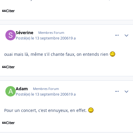
Citer
comment_147138
Author stats
Séverine
Membres Forum
Posté(e)
le 13 septembre 2006
19 a
ouai mais là, même s'il chante faux, on entends rien
Citer
comment_147141
Author stats
Adam
Membres Forum
Posté(e)
le 13 septembre 2006
19 a
Pour un concert, c'est ennuyeux, en effet.
Citer