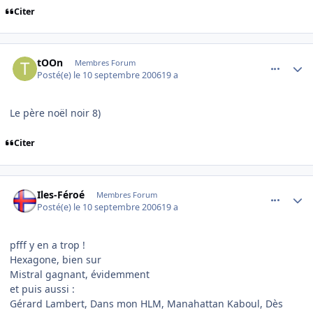
Citer
comment_146919
Author stats
tOOn
Membres Forum
Posté(e)
le 10 septembre 2006
19 a
Le père noël noir 8)
Citer
comment_146920
Author stats
Iles-Féroé
Membres Forum
Posté(e)
le 10 septembre 2006
19 a
pfff y en a trop !
Hexagone, bien sur
Mistral gagnant, évidemment
et puis aussi :
Gérard Lambert, Dans mon HLM, Manahattan Kaboul, Dès