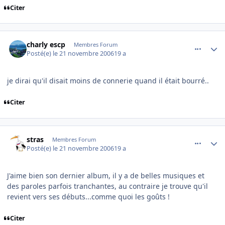
Citer
comment_153507
Author stats
charly escp
Membres Forum
Posté(e)
le 21 novembre 2006
19 a
je dirai qu'il disait moins de connerie quand il était bourré..
Citer
comment_153526
Author stats
stras
Membres Forum
Posté(e)
le 21 novembre 2006
19 a
J'aime bien son dernier album, il y a de belles musiques et
des paroles parfois tranchantes, au contraire je trouve qu'il
revient vers ses débuts...comme quoi les goûts !
Citer