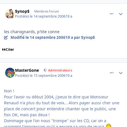
comment_147194
Author stats
$ynop$
Membres Forum
Posté(e)
le 14 septembre 2006
19 a
les charognards, p'tite conne
Modifié
le 14 septembre 2006
19 a
par $ynop$
Citer
comment_147342
Author stats
MasterGone
Administrateurs
Posté(e)
le 15 septembre 2006
19 a
Non !
Pour l'avoir vu début 2004, j'peux te dire que Monsieur
Renaud n'a plus du tout de voix... Alors payer aussi cher une
place de concert pour entendre chanter que le public, une
fois OK, mais pas deux !
Dommage que l'on nous "trompe" sur les CD, car on a
vraiment l'impression qu'il a encore sa voix de jeun's