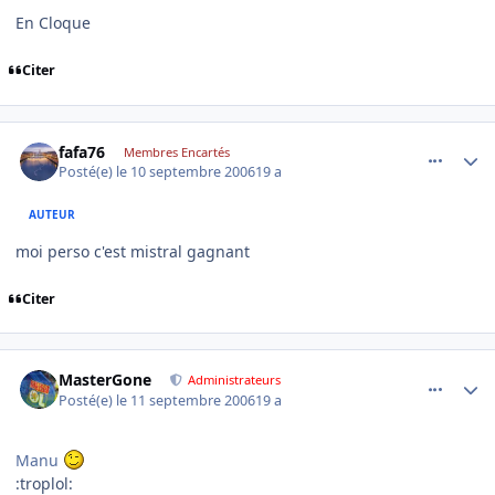
En Cloque
Citer
comment_146937
Author stats
fafa76
Membres Encartés
Posté(e)
le 10 septembre 2006
19 a
AUTEUR
moi perso c'est mistral gagnant
Citer
comment_146942
Author stats
MasterGone
Administrateurs
Posté(e)
le 11 septembre 2006
19 a
Manu
:troplol: