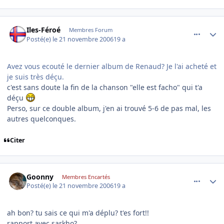
comment_153535
Author stats
Iles-Féroé
Membres Forum
Posté(e)
le 21 novembre 2006
19 a
Avez vous ecouté le dernier album de Renaud? Je l'ai acheté et
je suis très déçu.
c'est sans doute la fin de la chanson "elle est facho" qui t'a
déçu
Perso, sur ce double album, j'en ai trouvé 5-6 de pas mal, les
autres quelconques.
Citer
comment_153571
Author stats
Goonny
Membres Encartés
Posté(e)
le 21 novembre 2006
19 a
ah bon? tu sais ce qui m'a déplu? t'es fort!!
rapport avec sarkho?