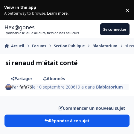
Aller au contenu
View in the app
×
Di
A better way to browse.
Learn more
.
Hex@gones
Se connecter
Lyonnais d'ici ou d'ailleurs, fiers de nos couleurs
Accueil
Forums
Section Publique
Blablatorium
si r
si renaud m'était conté
Partager
Abonnés
Par
fafa76
le 10 septembre 2006
19 a
dans
Blablatorium
Commencer un nouveau sujet
Répondre à ce sujet