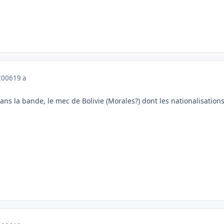
2006
19 a
 dans la bande, le mec de Bolivie (Morales?) dont les nationalisatio