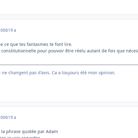
2006
19 a
ue ce que tes fantasmes te font lire.
constitutionnelle pour pouvoir être réelu autant de fois que nécess
ui ne changent pas d'avis. Ca a toujours été mon opinion.
2006
19 a
à la phrase quotée par Adam
hes je vais regarder