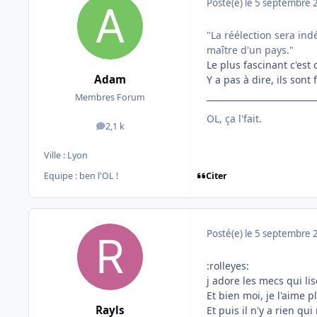
Posté(e)
le 5 septembre 
"La réélection sera ind
maître d'un pays."
Le plus fascinant c'est
Adam
Y a pas à dire, ils sont 
Membres Forum
OL, ça l'fait.
2,1 k
messages
Ville :
Lyon
Citer
Equipe : ben l'OL !
Posté(e)
le 5 septembre 
:rolleyes:
j adore les mecs qui lis
Et bien moi, je l'aime p
Rayls
Et puis il n'y a rien q