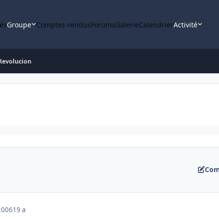
tés
Groupe
Comptes-rendus
Forums
Galerie
Calendrier
Activité
Revolucion
Com
2006
19 a