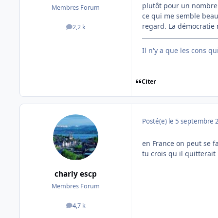
plutôt pour un nombre r
Membres Forum
ce qui me semble beauc
regard. La démocratie n
2,2 k
messages
Il n'y a que les cons q
Citer
Posté(e)
le 5 septembre 
en France on peut se fa
tu crois qu il quittera
charly escp
Membres Forum
4,7 k
messages