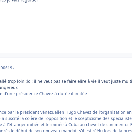
2006
19 a
lé trop loin :lol: il ne veut pas se faire élire à vie il veut juste mul
dangereux
ée d'une présidence Chavez à durée illimitée
nce par le président vénézuélien Hugo Chavez de l'organisation en
a suscité la colère de l'opposition et le scepticisme des spécialiste
 à l'étranger initiée et terminée à Cuba au chevet de son mentor F
après le début de son nouveau mandat, s'il est réélu lors de la pr