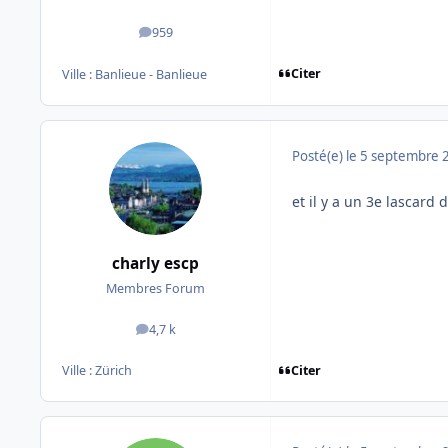
959
messages
Citer
Ville :
Banlieue - Banlieue
Posté(e)
le 5 septembre 
et il y a un 3e lascard
charly escp
Membres Forum
4,7 k
messages
Citer
Ville :
Zürich