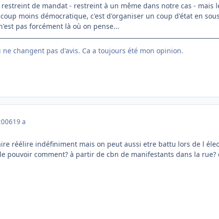
estreint de mandat - restreint à un même dans notre cas - mais les
oup moins démocratique, c'est d'organiser un coup d'état en sous
'est pas forcément là où on pense...
ui ne changent pas d'avis. Ca a toujours été mon opinion.
2006
19 a
ire réélire indéfiniment mais on peut aussi etre battu lors de l él
it le pouvoir comment? à partir de cbn de manifestants dans la rue?