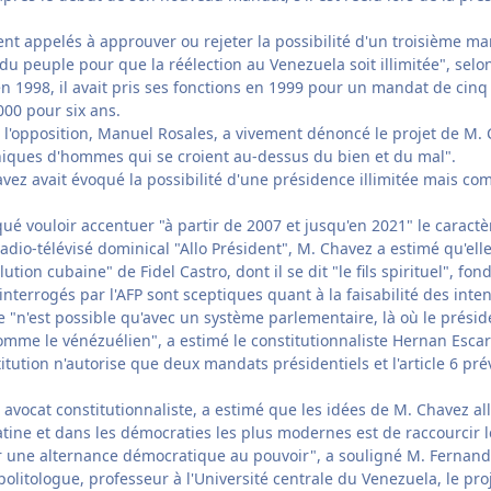
nt appelés à approuver ou rejeter la possibilité d'un troisième man
l du peuple pour que la réélection au Venezuela soit illimitée", sel
en 1998, il avait pris ses fonctions en 1999 pour un mandat de cin
000 pour six ans.
 l'opposition, Manuel Rosales, a vivement dénoncé le projet de M. 
iques d'hommes qui se croient au-dessus du bien et du mal".
vez avait évoqué la possibilité d'une présidence illimitée mais co
ué vouloir accentuer "à partir de 2007 et jusqu'en 2021" le caractèr
o-télévisé dominical "Allo Président", M. Chavez a estimé qu'elle 
ution cubaine" de Fidel Castro, dont il se dit "le fils spirituel", fon
 interrogés par l'AFP sont sceptiques quant à la faisabilité des int
e "n'est possible qu'avec un système parlementaire, là où le présid
omme le vénézuélien", a estimé le constitutionnaliste Hernan Escar
stitution n'autorise que deux mandats présidentiels et l'article 6 p
vocat constitutionnaliste, a estimé que les idées de M. Chavez all
tine et dans les démocraties les plus modernes est de raccourcir 
r une alternance démocratique au pouvoir", a souligné M. Fernand
olitologue, professeur à l'Université centrale du Venezuela, le pr