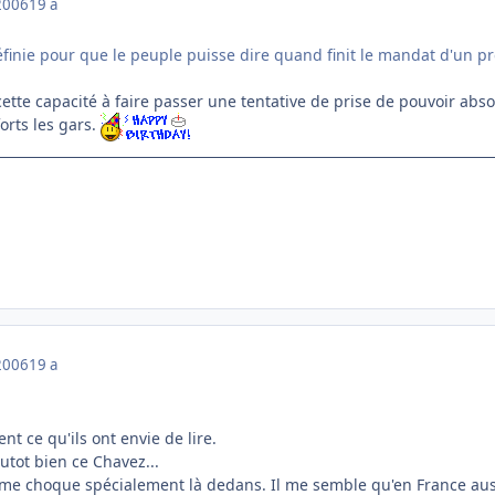
2006
19 a
éfinie pour que le peuple puisse dire quand finit le mandat d'un prés
 cette capacité à faire passer une tentative de prise de pouvoir ab
forts les gars.
2006
19 a
ent ce qu'ils ont envie de lire.
lutot bien ce Chavez...
ui me choque spécialement là dedans. Il me semble qu'en France auss