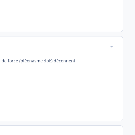
comment_146
ns de force (pléonasme :lol:) déconnent
comment_146