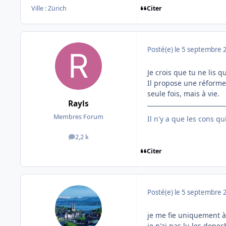
Citer
Ville :
Zürich
Posté(e)
le 5 septembre 
Je crois que tu ne lis q
Il propose une réforme 
seule fois, mais à vie.
Rayls
Membres Forum
Il n'y a que les cons q
2,2 k
messages
Citer
Posté(e)
le 5 septembre 
je me fie uniquement 
je n'ai pas lu les depec