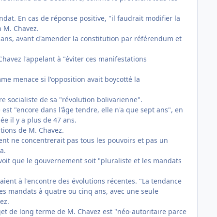
dat. En cas de réponse positive, "il faudrait modifier la
on M. Chavez.
q ans, avant d'amender la constitution par référendum et
Chavez l'appelant à "éviter ces manifestations
mme menace si l'opposition avait boycotté la
e socialiste de sa "révolution bolivarienne".
est "encore dans l'âge tendre, elle n'a que sept ans", en
dée il y a plus de 47 ans.
entions de M. Chavez.
ent ne concentrerait pas tous les pouvoirs et pas un
a.
révoit que le gouvernement soit "pluraliste et les mandats
aient à l'encontre des évolutions récentes. "La tendance
les mandats à quatre ou cinq ans, avec une seule
ez.
ojet de long terme de M. Chavez est "néo-autoritaire parce