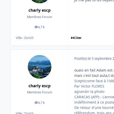
charly escp
Membres Forum
4,7 k
messages
Citer
Ville :
Zürich
Posté(e)
le 5 septembre 
ouais en fait Adam est al
mais c'est tout auta,t 
Scepticisme face à l'id
charly escp
Par Victor FLORES
agrandir la photo
Membres Forum
CARACAS (AFP) - L'anno
indéfiniment à ce poste 
4,7 k
messages
De retour d'une tournée
référendum, trois ans 
Ville :
Zürich