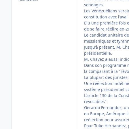
sondages.
Les Vénézuéliens seraie
constitution avec l'ava
Elu une première fois 
de se faire réélire en 2
Le candidat unitaire de
messianiques et tyrann
Jusqu'à présent, M. Cha
présidentielle.
M. Chavez a aussi indiq
Dans son programme radi
la comparant à la "révol
La plupart des juristes
Une réélection indéfini
système présidentiel c
L'article 130 de la Con
révocables".
Gerardo Fernandez, un a
en Europe, Amérique la
réélection pour assure
Pour Tulio Hernandez, p