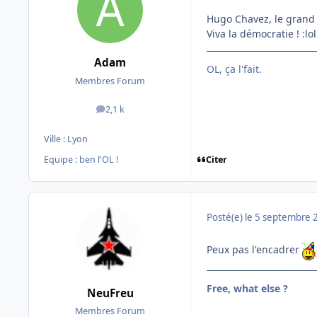
Hugo Chavez, le grand p
Viva la démocratie ! :lol
Adam
OL, ça l'fait.
Membres Forum
2,1 k
messages
Ville :
Lyon
Citer
Equipe : ben l'OL !
Posté(e)
le 5 septembre 
Peux pas l'encadrer
Free, what else ?
NeuFreu
Membres Forum