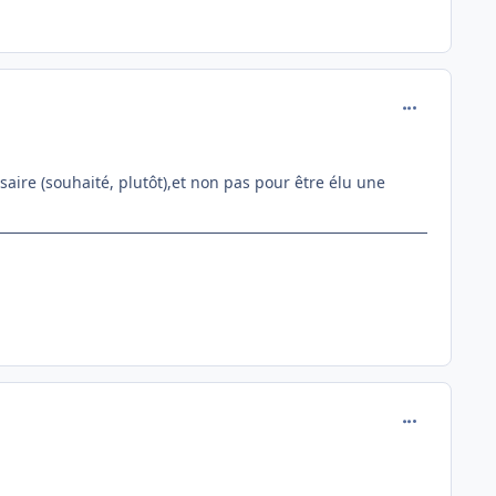
comment_146
aire (souhaité, plutôt),et non pas pour être élu une
comment_146