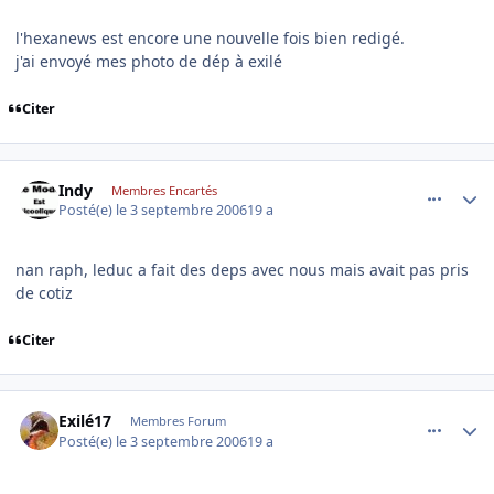
l'hexanews est encore une nouvelle fois bien redigé.
j'ai envoyé mes photo de dép à exilé
Citer
comment_146325
Author stats
Indy
Membres Encartés
Posté(e)
le 3 septembre 2006
19 a
nan raph, leduc a fait des deps avec nous mais avait pas pris
de cotiz
Citer
comment_146328
Author stats
Exilé17
Membres Forum
Posté(e)
le 3 septembre 2006
19 a