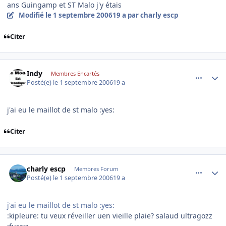
ans Guingamp et ST Malo j'y étais
Modifié
le 1 septembre 2006
19 a
par charly escp
Citer
comment_146241
Author stats
Indy
Membres Encartés
Posté(e)
le 1 septembre 2006
19 a
j'ai eu le maillot de st malo :yes:
Citer
comment_146244
Author stats
charly escp
Membres Forum
Posté(e)
le 1 septembre 2006
19 a
j'ai eu le maillot de st malo :yes:
:kipleure: tu veux réveiller uen vieille plaie? salaud ultragozz