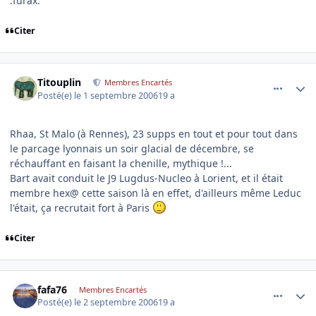
:furax:
Citer
comment_146286
Author stats
Titouplin
Membres Encartés
Posté(e)
le 1 septembre 2006
19 a
Rhaa, St Malo (à Rennes), 23 supps en tout et pour tout dans
le parcage lyonnais un soir glacial de décembre, se
réchauffant en faisant la chenille, mythique !...
Bart avait conduit le J9 Lugdus-Nucleo à Lorient, et il était
membre hex@ cette saison là en effet, d'ailleurs même Leduc
l'était, ça recrutait fort à Paris
Citer
comment_146292
Author stats
fafa76
Membres Encartés
Posté(e)
le 2 septembre 2006
19 a