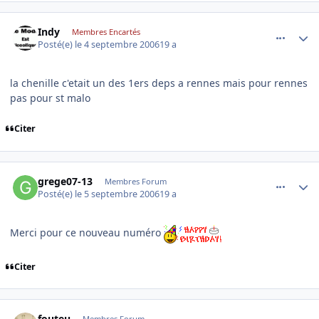
comment_146457
Author stats
Indy
Membres Encartés
Posté(e)
le 4 septembre 2006
19 a
la chenille c'etait un des 1ers deps a rennes mais pour rennes
pas pour st malo
Citer
comment_146531
Author stats
grege07-13
Membres Forum
Posté(e)
le 5 septembre 2006
19 a
Merci pour ce nouveau numéro
Citer
comment_146536
Author stats
fouteu
Membres Forum