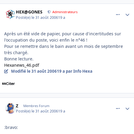
comment_146145
Author stats
HEX@GONES
Administrateurs
Posté(e)
le 31 août 2006
19 a
Après un été vide de papier, pour cause d'incertitudes sur
l'occupation du poste, voici enfin le n°46 !
Pour se remettre dans le bain avant un mois de septembre
très chargé.
Bonne lecture.
Hexanews_46.pdf
Modifié
le 31 août 2006
19 a
par Info Hexa
Citer
comment_146155
Author stats
Z
Membres Forum
Posté(e)
le 31 août 2006
19 a
:bravo: