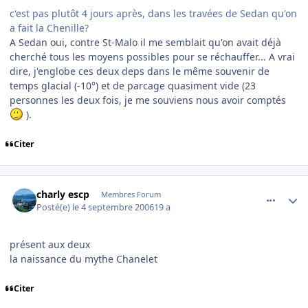
c'est pas plutôt 4 jours après, dans les travées de Sedan qu'on
a fait la Chenille?
A Sedan oui, contre St-Malo il me semblait qu'on avait déjà
cherché tous les moyens possibles pour se réchauffer... A vrai
dire, j'englobe ces deux deps dans le même souvenir de
temps glacial (-10°) et de parcage quasiment vide (23
personnes les deux fois, je me souviens nous avoir comptés
).
Citer
comment_146410
Author stats
charly escp
Membres Forum
Posté(e)
le 4 septembre 2006
19 a
présent aux deux
la naissance du mythe Chanelet
Citer