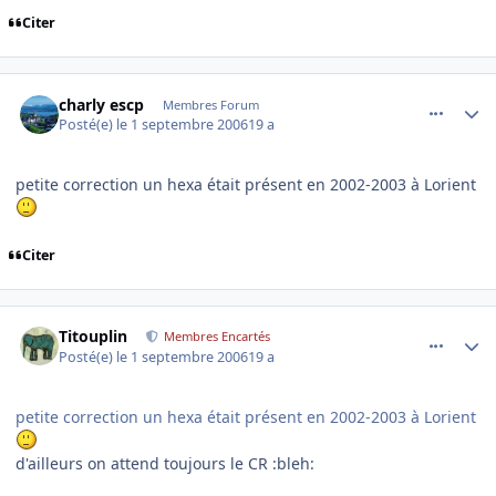
Citer
comment_146210
Author stats
charly escp
Membres Forum
Posté(e)
le 1 septembre 2006
19 a
petite correction un hexa était présent en 2002-2003 à Lorient
Citer
comment_146213
Author stats
Titouplin
Membres Encartés
Posté(e)
le 1 septembre 2006
19 a
petite correction un hexa était présent en 2002-2003 à Lorient
d'ailleurs on attend toujours le CR :bleh: