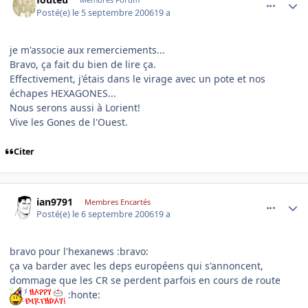
Posté(e)
le 5 septembre 2006
19 a
je m'associe aux remerciements...
Bravo, ça fait du bien de lire ça.
Effectivement, j'étais dans le virage avec un pote et nos
échapes HEXAGONES...
Nous serons aussi à Lorient!
Vive les Gones de l'Ouest.
Citer
comment_146624
Author stats
ian9791
Membres Encartés
Posté(e)
le 6 septembre 2006
19 a
bravo pour l'hexanews :bravo:
ça va barder avec les deps européens qui s'annoncent,
dommage que les CR se perdent parfois en cours de route
:honte: