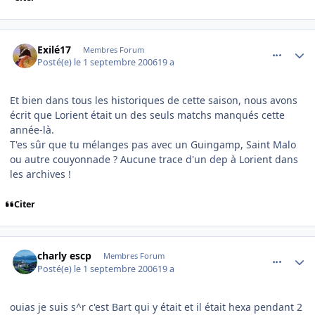
comment_146238
Author stats
Exilé17
Membres Forum
Posté(e)
le 1 septembre 2006
19 a
Et bien dans tous les historiques de cette saison, nous avons
écrit que Lorient était un des seuls matchs manqués cette
année-là.
T'es sûr que tu mélanges pas avec un Guingamp, Saint Malo
ou autre couyonnade ? Aucune trace d'un dep à Lorient dans
les archives !
Citer
comment_146239
Author stats
charly escp
Membres Forum
Posté(e)
le 1 septembre 2006
19 a
ouias je suis s^r c'est Bart qui y était et il était hexa pendant 2