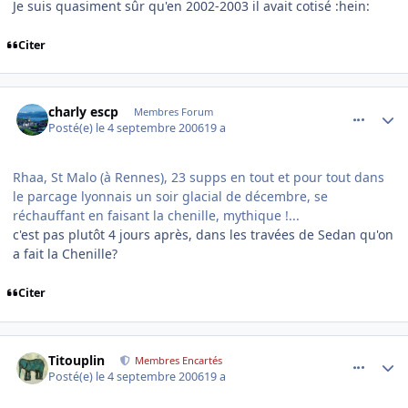
Je suis quasiment sûr qu'en 2002-2003 il avait cotisé :hein:
Citer
comment_146396
Author stats
charly escp
Membres Forum
Posté(e)
le 4 septembre 2006
19 a
Rhaa, St Malo (à Rennes), 23 supps en tout et pour tout dans
le parcage lyonnais un soir glacial de décembre, se
réchauffant en faisant la chenille, mythique !...
c'est pas plutôt 4 jours après, dans les travées de Sedan qu'on
a fait la Chenille?
Citer
comment_146402
Author stats
Titouplin
Membres Encartés
Posté(e)
le 4 septembre 2006
19 a