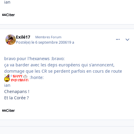
ian
Citer
comment_146627
Author stats
Exilé17
Membres Forum
Posté(e)
le 6 septembre 2006
19 a
bravo pour l'hexanews :bravo:
ça va barder avec les deps européens qui s'annoncent,
dommage que les CR se perdent parfois en cours de route
:honte:
ian
Chenapans !
Et la Corée ?
Citer