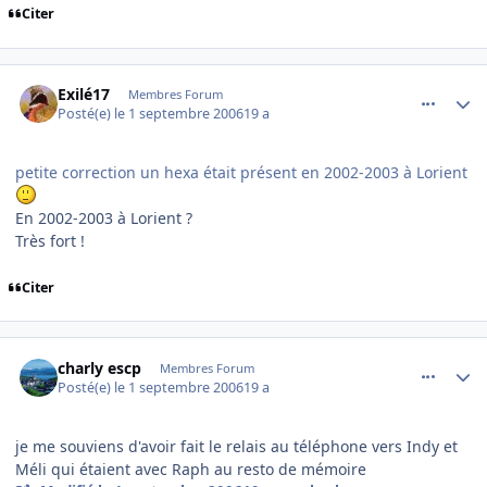
Citer
comment_146215
Author stats
Exilé17
Membres Forum
Posté(e)
le 1 septembre 2006
19 a
petite correction un hexa était présent en 2002-2003 à Lorient
En 2002-2003 à Lorient ?
Très fort !
Citer
comment_146229
Author stats
charly escp
Membres Forum
Posté(e)
le 1 septembre 2006
19 a
je me souviens d'avoir fait le relais au téléphone vers Indy et
Méli qui étaient avec Raph au resto de mémoire