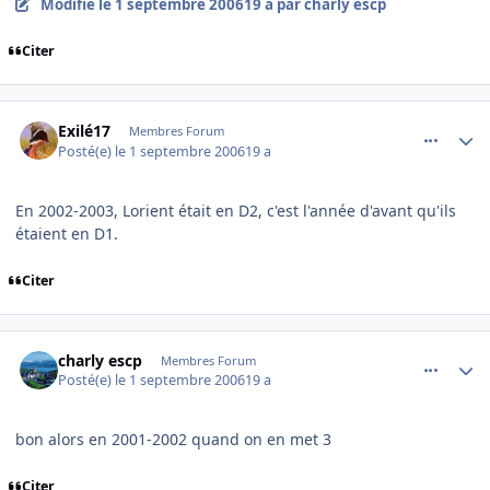
Modifié
le 1 septembre 2006
19 a
par charly escp
Citer
comment_146235
Author stats
Exilé17
Membres Forum
Posté(e)
le 1 septembre 2006
19 a
En 2002-2003, Lorient était en D2, c'est l'année d'avant qu'ils
étaient en D1.
Citer
comment_146237
Author stats
charly escp
Membres Forum
Posté(e)
le 1 septembre 2006
19 a
bon alors en 2001-2002 quand on en met 3
Citer