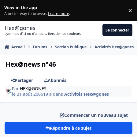
Aller au contenu
View in the app
×
Di
A better way to browse.
Learn more
.
Hex@gones
Se connecter
Lyonnais d'ici ou d'ailleurs, fiers de nos couleurs
Accueil
Forums
Section Publique
Activités Hex@gones
Hex@news n°46
Partager
Abonnés
Par
HEX@GONES
le 31 août 2006
19 a
dans
Activités Hex@gones
Commencer un nouveau sujet
Répondre à ce sujet