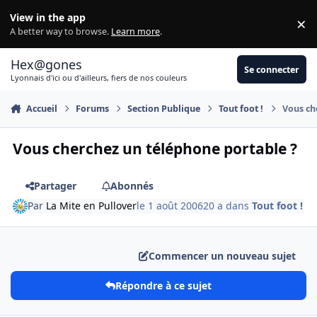
Aller au contenu
View in the app
×
Di
A better way to browse.
Learn more
.
Hex@gones
Se connecter
Lyonnais d'ici ou d'ailleurs, fiers de nos couleurs
Accueil
Forums
Section Publique
Tout foot !
Vous ch
Vous cherchez un téléphone portable ?
Partager
Abonnés
Par
La Mite en Pullover
le 1 août 2006
20 a
dans
Tout foot !
Commencer un nouveau sujet
Répondre à ce sujet