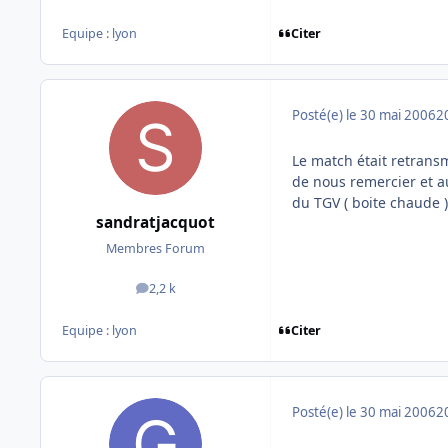
Citer
Equipe : lyon
Posté(e)
le 30 mai 2006
2
Le match était retrans
de nous remercier et 
du TGV ( boite chaude )
sandratjacquot
Membres Forum
2,2 k
messages
Citer
Equipe : lyon
Posté(e)
le 30 mai 2006
2