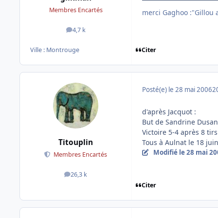
Membres Encartés
merci Gaghoo :"Gillou av
4,7 k
messages
Citer
Ville :
Montrouge
Posté(e)
le 28 mai 2006
2
d'après Jacquot :
But de Sandrine Dusa
Victoire 5-4 après 8 ti
Titouplin
Tous à Aulnat le 18 juin
Modifié
le 28 mai 2
Membres Encartés
26,3 k
messages
Citer