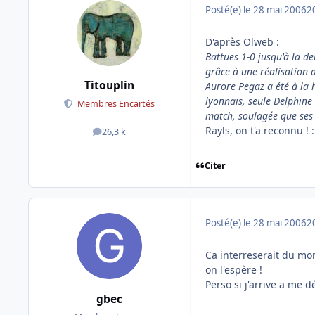
Posté(e)
le 28 mai 2006
2
D'après Olweb :
Battues 1-0 jusqu'à la d
grâce à une réalisation 
Titouplin
Aurore Pegaz a été à la 
lyonnais, seule Delphine 
Membres Encartés
match, soulagée que ses c
Rayls, on t'a reconnu ! :
26,3 k
messages
Citer
Posté(e)
le 28 mai 2006
2
Ca interreserait du mo
on l'espère !
Perso si j'arrive a me dé
gbec