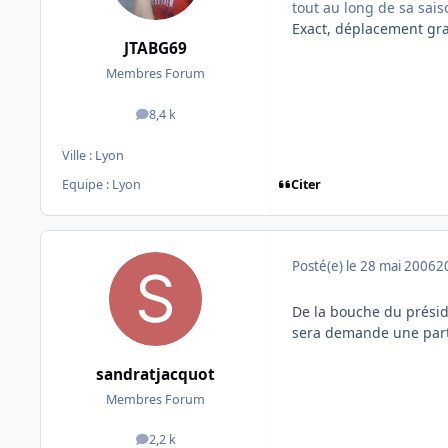
tout au long de sa sais
Exact, déplacement grat
JTABG69
Membres Forum
8,4 k
messages
Ville :
Lyon
Citer
Equipe : Lyon
Posté(e)
le 28 mai 2006
2
De la bouche du préside
sera demande une parti
sandratjacquot
Membres Forum
2,2 k
messages