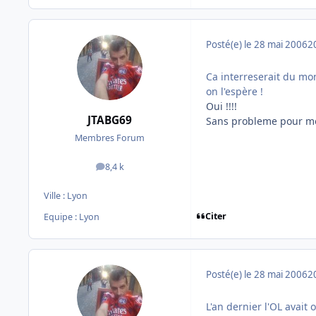
Posté(e)
le 28 mai 2006
2
Ca interreserait du mo
on l'espère !
Oui !!!!
JTABG69
Sans probleme pour moi
Membres Forum
8,4 k
messages
Ville :
Lyon
Citer
Equipe : Lyon
Posté(e)
le 28 mai 2006
2
L'an dernier l'OL avait 