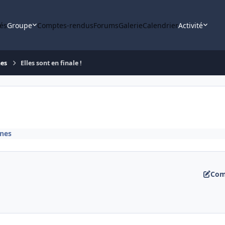
tés
Groupe
Comptes-rendus
Forums
Galerie
Calendrier
Activité
nes
Elles sont en finale !
nes
Com