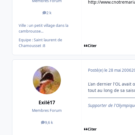
Membres Forum
http://www.cnotremari
2 k
messages
Ville :
un petit village dans la
cambrousse...
Equipe : Saint laurent de
Citer
Chamousset :8
Posté(e)
le 28 mai 2006
2
L'an dernier l'OL avait 
tout au long de sa sais
Exilé17
Supporter de l'Olympique
Membres Forum
9,6 k
messages
Citer