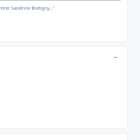
entrer Sandrine Bretigny..."
comment_137