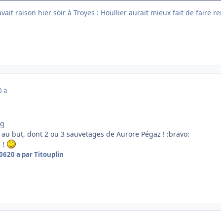
ait raison hier soir à Troyes : Houllier aurait mieux fait de faire r
0 a
ng
rs au but, dont 2 ou 3 sauvetages de Aurore Pégaz ! :bravo:
 !
006
20 a
par Titouplin