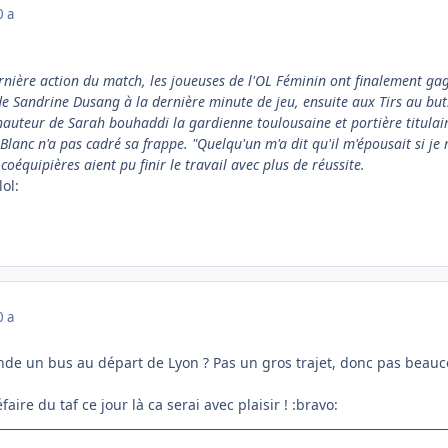
0 a
ernière action du match, les joueuses de l'OL Féminin ont finalement ga
de Sandrine Dusang à la dernière minute de jeu, ensuite aux Tirs au but
hauteur de Sarah bouhaddi la gardienne toulousaine et portière titulair
Blanc n'a pas cadré sa frappe. "Quelqu'un m'a dit qu'il m'épousait si je m
oéquipières aient pu finir le travail avec plus de réussite.
lol:
0 a
nde un bus au départ de Lyon ? Pas un gros trajet, donc pas beauco
faire du taf ce jour là ca serai avec plaisir ! :bravo: