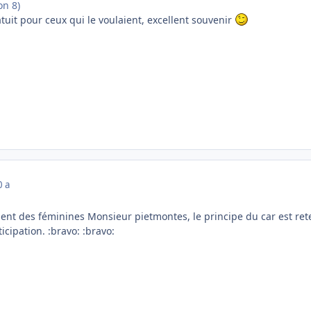
on 8)
uit pour ceux qui le voulaient, excellent souvenir
0 a
nt des féminines Monsieur pietmontes, le principe du car est retenu.
cipation. :bravo: :bravo: