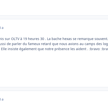
0 a
mis sur OLTV à 19 heures 30 . La bache hexas se remarque souvent. 
aussi de parler du fameux retard que nous avions au camps des l
 Elle insiste également que notre présence les aident . :bravo: :br
0 a