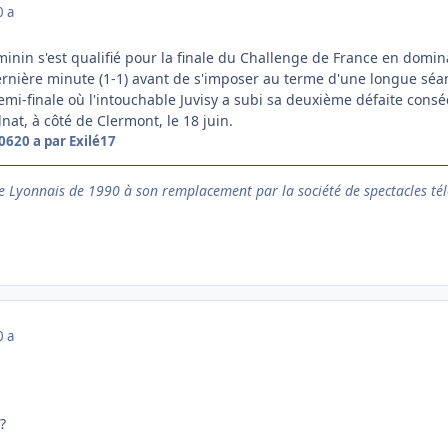
0 a
 féminin s'est qualifié pour la finale du Challenge de France en domi
 dernière minute (1-1) avant de s'imposer au terme d'une longue séa
emi-finale où l'intouchable Juvisy a subi sa deuxième défaite conséc
lnat, à côté de Clermont, le 18 juin.
006
20 a
par Exilé17
 Lyonnais de 1990 à son remplacement par la société de spectacles tél
0 a
?