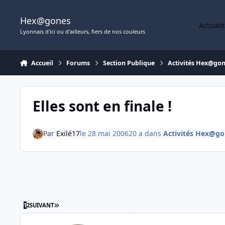
Aller au contenu
Hex@gones
Actuali
Lyonnais d'ici ou d'ailleurs, fiers de nos couleurs
Accueil
Forums
Section Publique
Activités Hex@go
Elles sont en finale !
Par
Exilé17
le 28 mai 2006
20 a
dans
Activités Hex@go
DERNIÈRE PAGE
1
2
SUIVANT