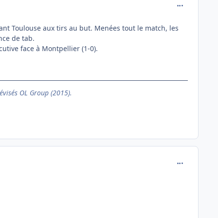
comment_137
nant Toulouse aux tirs au but. Menées tout le match, les
nce de tab.
utive face à Montpellier (1-0).
évisés OL Group (2015).
comment_137