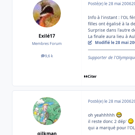
Posté(e)
le 28 mai 2006
2
Info à l'instant : l'OL
filles ont égalisé à la
Surprise dans l'autre d
Exilé17
La finale aura lieu à Au
Modifié
le 28 mai 2
Membres Forum
9,6 k
Supporter de l'Olympique
messages
Citer
Posté(e)
le 28 mai 2006
2
oh yeahhhhh
il reste donc 2 dép'
qui a marqué pour l'OL
gilkman