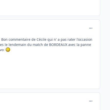
comment_137
Bon commentaire de Cécile qui n' a pas rater l'occasion
oges le lendemain du match de BORDEAUX avec la panne
avo:
comment_137