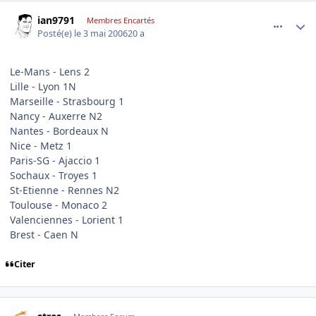
comment_133437
Author stats
ian9791
Membres Encartés
Posté(e)
le 3 mai 2006
20 a
Le-Mans - Lens 2
Lille - Lyon 1N
Marseille - Strasbourg 1
Nancy - Auxerre N2
Nantes - Bordeaux N
Nice - Metz 1
Paris-SG - Ajaccio 1
Sochaux - Troyes 1
St-Etienne - Rennes N2
Toulouse - Monaco 2
Valenciennes - Lorient 1
Brest - Caen N
Citer
comment_133438
Author stats