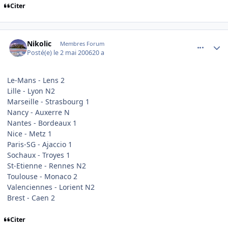
Citer
comment_133388
Author stats
Nikolic
Membres Forum
Posté(e)
le 2 mai 2006
20 a
Le-Mans - Lens 2
Lille - Lyon N2
Marseille - Strasbourg 1
Nancy - Auxerre N
Nantes - Bordeaux 1
Nice - Metz 1
Paris-SG - Ajaccio 1
Sochaux - Troyes 1
St-Etienne - Rennes N2
Toulouse - Monaco 2
Valenciennes - Lorient N2
Brest - Caen 2
Citer