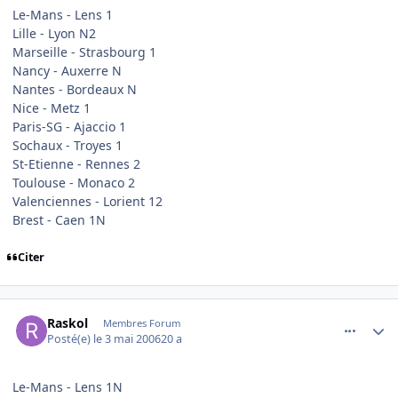
Le-Mans - Lens 1
Lille - Lyon N2
Marseille - Strasbourg 1
Nancy - Auxerre N
Nantes - Bordeaux N
Nice - Metz 1
Paris-SG - Ajaccio 1
Sochaux - Troyes 1
St-Etienne - Rennes 2
Toulouse - Monaco 2
Valenciennes - Lorient 12
Brest - Caen 1N
Citer
comment_133551
Author stats
Raskol
Membres Forum
Posté(e)
le 3 mai 2006
20 a
Le-Mans - Lens 1N