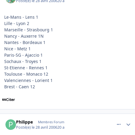
Posté(e)
le 28 avril 2006
20 a
Le-Mans - Lens 1
Lille - Lyon 2
Marseille - Strasbourg 1
Nancy - Auxerre 1N
Nantes - Bordeaux 1
Nice - Metz 1
Paris-SG - Ajaccio 1
Sochaux - Troyes 1
St-Etienne - Rennes 1
Toulouse - Monaco 12
Valenciennes - Lorient 1
Brest - Caen 12
Citer
comment_133103
Author stats
Philippe
Membres Forum
Posté(e)
le 28 avril 2006
20 a