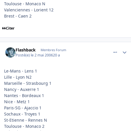
Toulouse - Monaco N
Valenciennes - Lorient 12
Brest - Caen 2
Citer
comment_133379
Author stats
Flashback
Membres Forum
Posté(e)
le 2 mai 2006
20 a
Le-Mans - Lens 1
Lille - Lyon N2
Marseille - Strasbourg 1
Nancy - Auxerre 1
Nantes - Bordeaux 1
Nice - Metz 1
Paris-SG - Ajaccio 1
Sochaux - Troyes 1
St-Etienne - Rennes N
Toulouse - Monaco 2