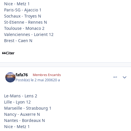
Nice - Metz 1
Paris-SG - Ajaccio 1
Sochaux - Troyes N
St-Etienne - Rennes N
Toulouse - Monaco 2
Valenciennes - Lorient 12
Brest - Caen N
Citer
comment_133300
Author stats
fafa76
Membres Encartés
Posté(e)
le 2 mai 2006
20 a
Le-Mans - Lens 2
Lille - Lyon 12
Marseille - Strasbourg 1
Nancy - Auxerre N
Nantes - Bordeaux N
Nice - Metz 1