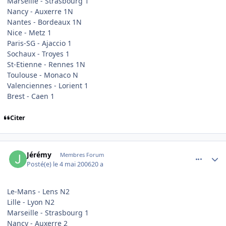
Marseille - Strasbourg 1
Nancy - Auxerre 1N
Nantes - Bordeaux 1N
Nice - Metz 1
Paris-SG - Ajaccio 1
Sochaux - Troyes 1
St-Etienne - Rennes 1N
Toulouse - Monaco N
Valenciennes - Lorient 1
Brest - Caen 1
Citer
comment_133729
Author stats
Jérémy
Membres Forum
Posté(e)
le 4 mai 2006
20 a
Le-Mans - Lens N2
Lille - Lyon N2
Marseille - Strasbourg 1
Nancy - Auxerre 2