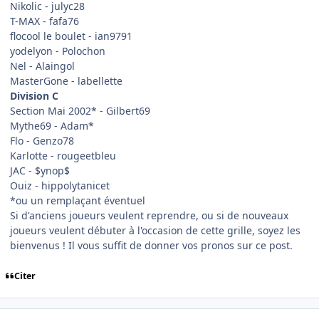
Nikolic - julyc28
T-MAX - fafa76
flocool le boulet - ian9791
yodelyon - Polochon
Nel - Alaingol
MasterGone - labellette
Division C
Section Mai 2002* - Gilbert69
Mythe69 - Adam*
Flo - Genzo78
Karlotte - rougeetbleu
JAC - $ynop$
Ouiz - hippolytanicet
*ou un remplaçant éventuel
Si d'anciens joueurs veulent reprendre, ou si de nouveaux
joueurs veulent débuter à l'occasion de cette grille, soyez les
bienvenus ! Il vous suffit de donner vos pronos sur ce post.
Citer
comment_132990
Author stats