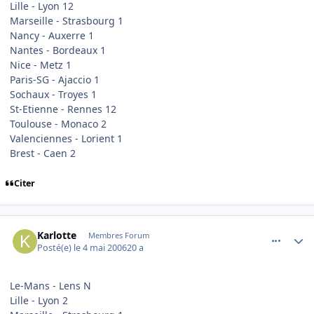
Lille - Lyon 12
Marseille - Strasbourg 1
Nancy - Auxerre 1
Nantes - Bordeaux 1
Nice - Metz 1
Paris-SG - Ajaccio 1
Sochaux - Troyes 1
St-Etienne - Rennes 12
Toulouse - Monaco 2
Valenciennes - Lorient 1
Brest - Caen 2
Citer
comment_133680
Author stats
Karlotte
Membres Forum
Posté(e)
le 4 mai 2006
20 a
Le-Mans - Lens N
Lille - Lyon 2