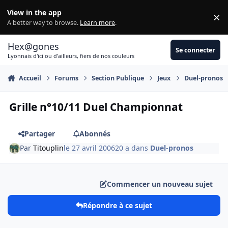
Aller au contenu
View in the app
×
Di
A better way to browse.
Learn more
.
Hex@gones
Se connecter
Lyonnais d'ici ou d'ailleurs, fiers de nos couleurs
Accueil
Forums
Section Publique
Jeux
Duel-pronos
Grille n°10/11 Duel Championnat
Partager
Abonnés
Par
Titouplin
le 27 avril 2006
20 a
dans
Duel-pronos
Commencer un nouveau sujet
Répondre à ce sujet