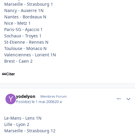
Marseille - Strasbourg 1
Nancy - Auxerre 1N
Nantes - Bordeaux N
Nice - Metz 1
Paris-SG - Ajaccio 1
Sochaux - Troyes 1
St-Etienne - Rennes N
Toulouse - Monaco N
Valenciennes - Lorient 1N
Brest - Caen 2
Citer
comment_133251
Author stats
yodelyon
Membres Forum
Posté(e)
le 1 mai 2006
20 a
Le-Mans - Lens 1N
Lille - Lyon 2
Marseille - Strasbourg 12