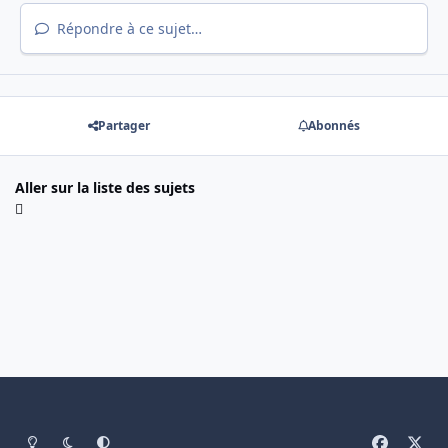
Répondre à ce sujet…
Partager
Abonnés
Aller sur la liste des sujets
Light Mode
Mode sombre
System Preference
f
x