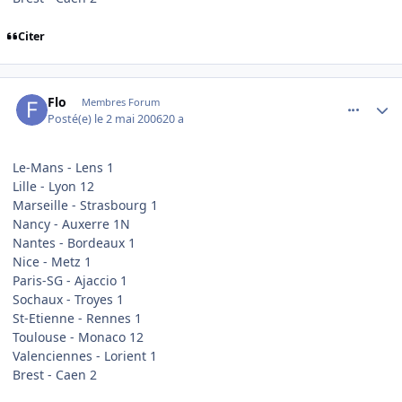
Citer
comment_133387
Author stats
Flo
Membres Forum
Posté(e)
le 2 mai 2006
20 a
Le-Mans - Lens 1
Lille - Lyon 12
Marseille - Strasbourg 1
Nancy - Auxerre 1N
Nantes - Bordeaux 1
Nice - Metz 1
Paris-SG - Ajaccio 1
Sochaux - Troyes 1
St-Etienne - Rennes 1
Toulouse - Monaco 12
Valenciennes - Lorient 1
Brest - Caen 2