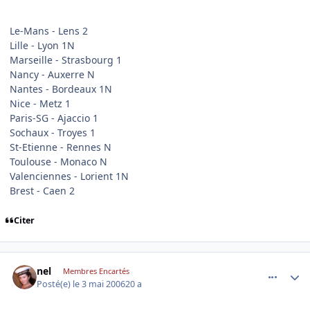
Le-Mans - Lens 2
Lille - Lyon 1N
Marseille - Strasbourg 1
Nancy - Auxerre N
Nantes - Bordeaux 1N
Nice - Metz 1
Paris-SG - Ajaccio 1
Sochaux - Troyes 1
St-Etienne - Rennes N
Toulouse - Monaco N
Valenciennes - Lorient 1N
Brest - Caen 2
Citer
comment_133550
Author stats
nel
Membres Encartés
Posté(e)
le 3 mai 2006
20 a