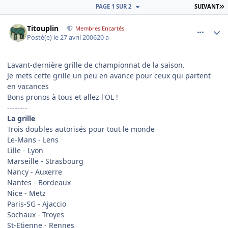
D
PAGE 1 SUR 2
SUIVANT
comment_132983
Author stats
Titouplin
Membres Encartés
Posté(e)
le 27 avril 2006
20 a
L'avant-dernière grille de championnat de la saison.
Je mets cette grille un peu en avance pour ceux qui partent
en vacances
Bons pronos à tous et allez l'OL !
--------
La grille
Trois doubles autorisés pour tout le monde
Le-Mans - Lens
Lille - Lyon
Marseille - Strasbourg
Nancy - Auxerre
Nantes - Bordeaux
Nice - Metz
Paris-SG - Ajaccio
Sochaux - Troyes
St-Etienne - Rennes