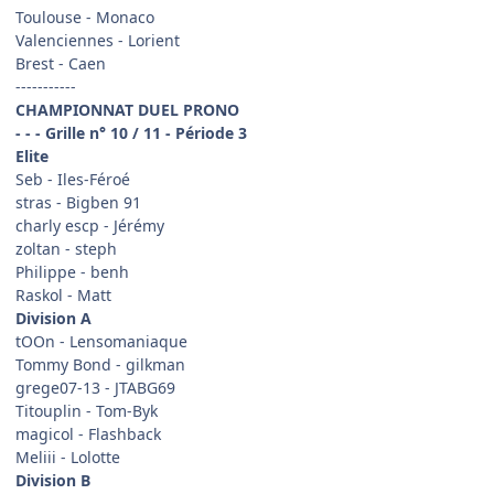
Toulouse - Monaco
Valenciennes - Lorient
Brest - Caen
-----------
CHAMPIONNAT DUEL PRONO
- - - Grille n° 10 / 11 - Période 3
Elite
Seb - Iles-Féroé
stras - Bigben 91
charly escp - Jérémy
zoltan - steph
Philippe - benh
Raskol - Matt
Division A
tOOn - Lensomaniaque
Tommy Bond - gilkman
grege07-13 - JTABG69
Titouplin - Tom-Byk
magicol - Flashback
Meliii - Lolotte
Division B