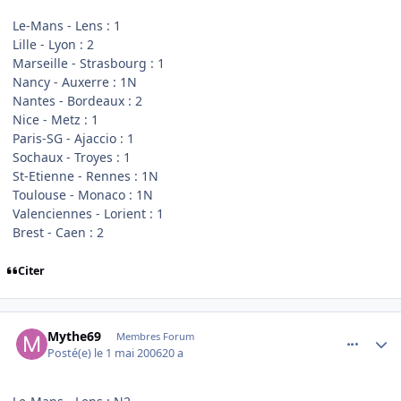
Le-Mans - Lens : 1
Lille - Lyon : 2
Marseille - Strasbourg : 1
Nancy - Auxerre : 1N
Nantes - Bordeaux : 2
Nice - Metz : 1
Paris-SG - Ajaccio : 1
Sochaux - Troyes : 1
St-Etienne - Rennes : 1N
Toulouse - Monaco : 1N
Valenciennes - Lorient : 1
Brest - Caen : 2
Citer
comment_133194
Author stats
Mythe69
Membres Forum
Posté(e)
le 1 mai 2006
20 a