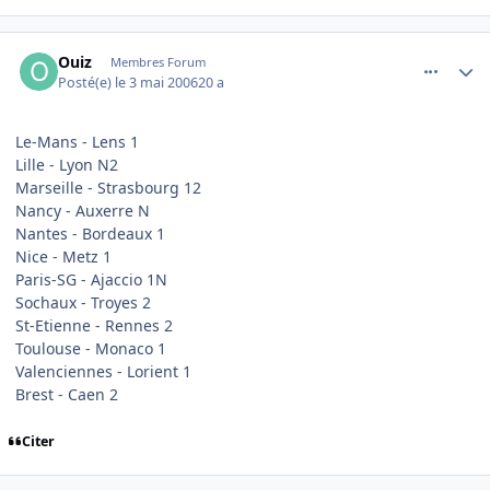
comment_133435
Author stats
Ouiz
Membres Forum
Posté(e)
le 3 mai 2006
20 a
Le-Mans - Lens 1
Lille - Lyon N2
Marseille - Strasbourg 12
Nancy - Auxerre N
Nantes - Bordeaux 1
Nice - Metz 1
Paris-SG - Ajaccio 1N
Sochaux - Troyes 2
St-Etienne - Rennes 2
Toulouse - Monaco 1
Valenciennes - Lorient 1
Brest - Caen 2
Citer