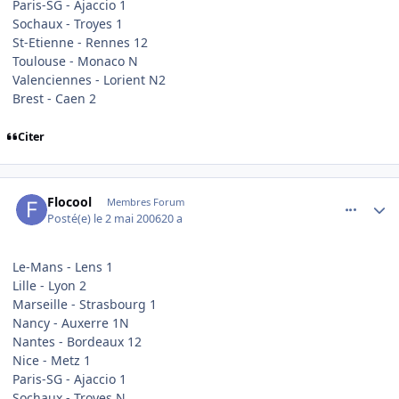
Paris-SG - Ajaccio 1
Sochaux - Troyes 1
St-Etienne - Rennes 12
Toulouse - Monaco N
Valenciennes - Lorient N2
Brest - Caen 2
Citer
comment_133321
Author stats
Flocool
Membres Forum
Posté(e)
le 2 mai 2006
20 a
Le-Mans - Lens 1
Lille - Lyon 2
Marseille - Strasbourg 1
Nancy - Auxerre 1N
Nantes - Bordeaux 12
Nice - Metz 1
Paris-SG - Ajaccio 1
Sochaux - Troyes N