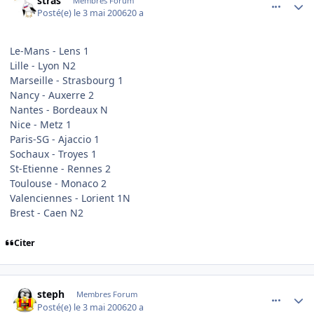
stras
Membres Forum
Posté(e)
le 3 mai 2006
20 a
Le-Mans - Lens 1
Lille - Lyon N2
Marseille - Strasbourg 1
Nancy - Auxerre 2
Nantes - Bordeaux N
Nice - Metz 1
Paris-SG - Ajaccio 1
Sochaux - Troyes 1
St-Etienne - Rennes 2
Toulouse - Monaco 2
Valenciennes - Lorient 1N
Brest - Caen N2
Citer
comment_133546
Author stats
steph
Membres Forum
Posté(e)
le 3 mai 2006
20 a