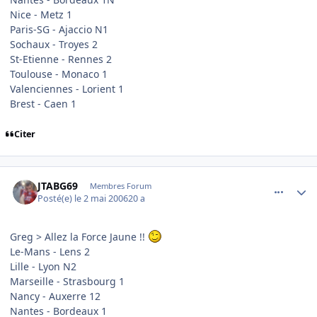
Nice - Metz 1
Paris-SG - Ajaccio N1
Sochaux - Troyes 2
St-Etienne - Rennes 2
Toulouse - Monaco 1
Valenciennes - Lorient 1
Brest - Caen 1
Citer
comment_133299
Author stats
JTABG69
Membres Forum
Posté(e)
le 2 mai 2006
20 a
Greg > Allez la Force Jaune !!
Le-Mans - Lens 2
Lille - Lyon N2
Marseille - Strasbourg 1
Nancy - Auxerre 12
Nantes - Bordeaux 1