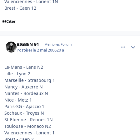
Valenciennes - Lorient 1N
Brest - Caen 12
Citer
comment_133380
Author stats
BIGBEN 91
Membres Forum
Posté(e)
le 2 mai 2006
20 a
Le-Mans - Lens N2
Lille - Lyon 2
Marseille - Strasbourg 1
Nancy - Auxerre N
Nantes - Bordeaux N
Nice - Metz 1
Paris-SG - Ajaccio 1
Sochaux - Troyes N
St-Etienne - Rennes 1N
Toulouse - Monaco N2
Valenciennes - Lorient 1
Brest - Caen 2