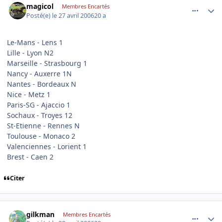
magicol
Membres Encartés
Posté(e)
le 27 avril 2006
20 a
Le-Mans - Lens 1
Lille - Lyon N2
Marseille - Strasbourg 1
Nancy - Auxerre 1N
Nantes - Bordeaux N
Nice - Metz 1
Paris-SG - Ajaccio 1
Sochaux - Troyes 12
St-Etienne - Rennes N
Toulouse - Monaco 2
Valenciennes - Lorient 1
Brest - Caen 2
Citer
comment_133056
Author stats
gilkman
Membres Encartés