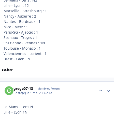
Le-Mans - Lens : N2
Lille - Lyon : 12
Marseille - Strasbourg : 1
Nancy - Auxerre : 2
Nantes - Bordeaux : 1
Nice - Metz : 1
Paris-SG - Ajaccio : 1
Sochaux - Troyes : 1
St-Etienne - Rennes : 1N
Toulouse - Monaco : 1
Valenciennes - Lorient : 1
Brest - Caen : N
Citer
comment_133217
Author stats
grege07-13
Membres Forum
Posté(e)
le 1 mai 2006
20 a
Le-Mans - Lens N
Lille - Lyon 1N