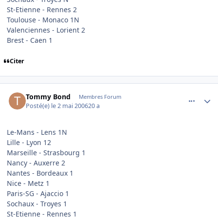
St-Etienne - Rennes 2
Toulouse - Monaco 1N
Valenciennes - Lorient 2
Brest - Caen 1
Citer
comment_133364
Author stats
Tommy Bond
Membres Forum
Posté(e)
le 2 mai 2006
20 a
Le-Mans - Lens 1N
Lille - Lyon 12
Marseille - Strasbourg 1
Nancy - Auxerre 2
Nantes - Bordeaux 1
Nice - Metz 1
Paris-SG - Ajaccio 1
Sochaux - Troyes 1
St-Etienne - Rennes 1