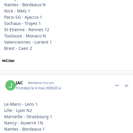
Nantes - Bordeaux N
Nice - Metz 1
Paris-SG - Ajaccio 1
Sochaux - Troyes 1
St-Etienne - Rennes 12
Toulouse - Monaco N
Valenciennes - Lorient 1
Brest - Caen 2
Citer
comment_133847
Author stats
JAC
Membres Forum
Posté(e)
le 4 mai 2006
20 a
Le-Mans - Lens 1
Lille - Lyon N2
Marseille - Strasbourg 1
Nancy - Auxerre 1N
Nantes - Bordeaux 1