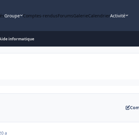
tés
Groupe
Comptes-rendus
Forums
Galerie
Calendrier
Activité
Aide informatique
Com
20 a