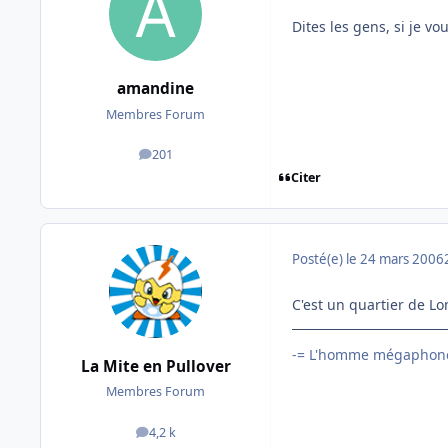
Dites les gens, si je v
amandine
Membres Forum
201
messages
Citer
Posté(e)
le 24 mars 2006
C'est un quartier de L
-= L'homme mégaphone
La Mite en Pullover
Membres Forum
4,2 k
messages