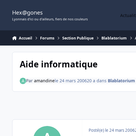
Aller au contenu
Hex@gones
Actuali
Lyonnais d'ici ou d'ailleurs, fiers de nos couleurs
Accueil
Forums
Section Publique
Blablatorium
Aide informatique
Par
amandine
le 24 mars 2006
20 a
dans
Blablatorium
Posté(e)
le 24 mars 2006