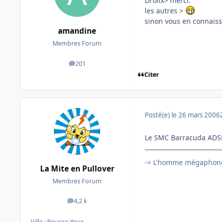
Drolix> merci.
les autres >
sinon vous en connaiss
amandine
Membres Forum
201
messages
Citer
Posté(e)
le 26 mars 2006
Le SMC Barracuda ADSL
-= L'homme mégaphone
La Mite en Pullover
Membres Forum
4,2 k
messages
Ville :
Pousse Yeux