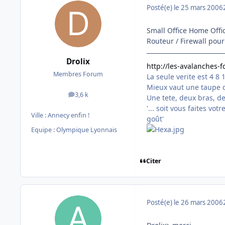
Posté(e)
le 25 mars 2006
Small Office Home Offi
Routeur / Firewall pour
Drolix
http://les-avalanches-
Membres Forum
La seule verite est 4 8 
Mieux vaut une taupe d
3,6 k
messages
Une tete, deux bras, d
'... soit vous faites vo
Ville :
Annecy enfin !
goût'
Equipe : Olympique Lyonnais
Citer
Posté(e)
le 26 mars 2006