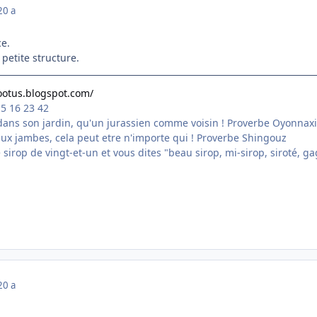
20 a
ce.
 petite structure.
footus.blogspot.com/
15 16 23 42
ans son jardin, qu'un jurassien comme voisin ! Proverbe Oyonnax
eux jambes, cela peut etre n'importe qui ! Proverbe Shingouz
tre sirop de vingt-et-un et vous dites "beau sirop, mi-sirop, siroté,
20 a