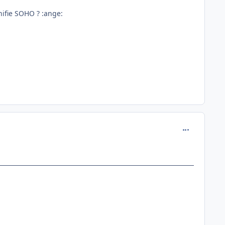
gnifie SOHO ? :ange:
comment_127