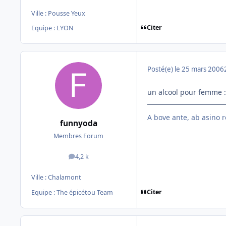
Ville :
Pousse Yeux
Citer
Equipe : LYON
Posté(e)
le 25 mars 2006
un alcool pour femme :
A bove ante, ab asino r
funnyoda
Membres Forum
4,2 k
messages
Ville :
Chalamont
Citer
Equipe : The épicétou Team