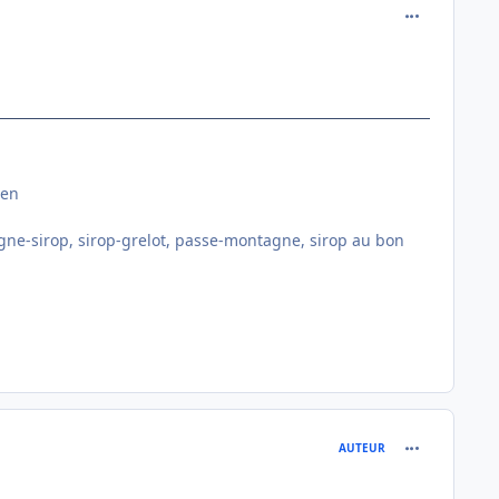
comment_127
ien
 gagne-sirop, sirop-grelot, passe-montagne, sirop au bon
comment_127
AUTEUR