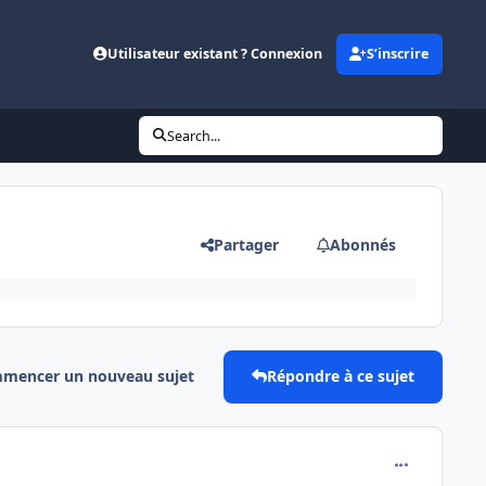
Utilisateur existant ? Connexion
S’inscrire
Search...
Partager
Abonnés
mencer un nouveau sujet
Répondre à ce sujet
comment_127