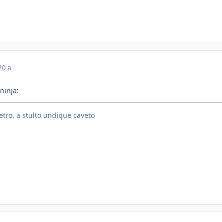
20 a
ninja:
etro, a stulto undique caveto