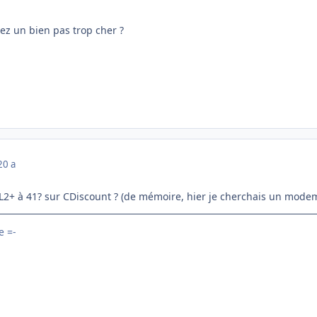
ez un bien pas trop cher ?
20 a
2+ à 41? sur CDiscount ? (de mémoire, hier je cherchais un mode
 =-