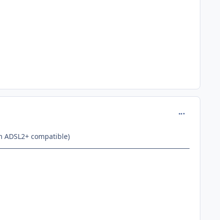
comment_127
m ADSL2+ compatible)