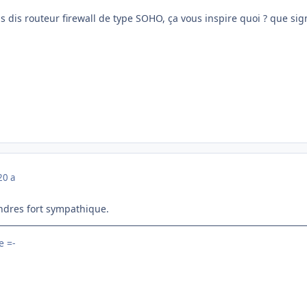
ous dis routeur firewall de type SOHO, ça vous inspire quoi ? que si
20 a
ondres fort sympathique.
 =-