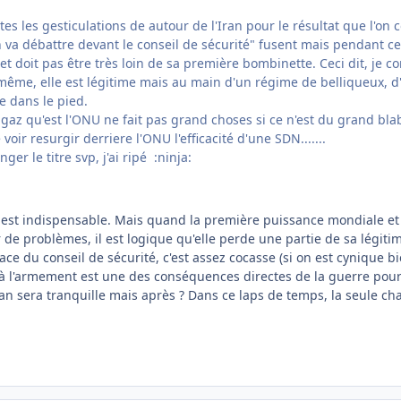
es les gesticulations de autour de l'Iran pour le résultat que l'on
on va débattre devant le conseil de sécurité" fusent mais pendant 
oit pas être très loin de sa première bombinette. Ceci dit, je com
ême, elle est légitime mais au main d'un régime de belliqueux, d'a
le dans le pied.
à gaz qu'est l'ONU ne fait pas grand choses si ce n'est du grand blab
 voir resurgir derriere l'ONU l'efficacité d'une SDN.......
er le titre svp, j'ai ripé :ninja:
 est indispensable. Mais quand la première puissance mondiale et 
 de problèmes, il est logique qu'elle perde une partie de sa légitim
e du conseil de sécurité, c'est assez cocasse (si on est cynique bi
 à l'armement est une des conséquences directes de la guerre pour
an sera tranquille mais après ? Dans ce laps de temps, la seule chan