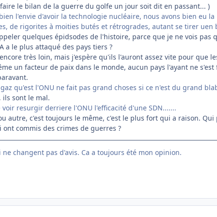
ire le bilan de la guerre du golfe un jour soit dit en passant... )
bien l'envie d'avoir la technologie nucléaire, nous avons bien eu 
es, de rigorites à moities butés et rétrogrades, autant se tirer uen 
peler quelques épidsodes de l'histoire, parce que je ne vois pas 
A a le plus attaqué des pays tiers ?
encore très loin, mais j'espère qu'ils l'auront assez vite pour que les 
 un facteur de paix dans le monde, aucun pays l'ayant ne s'est fait
paravant.
à gaz qu'est l'ONU ne fait pas grand choses si ce n'est du grand blab
, ils sont le mal.
 voir resurgir derriere l'ONU l'efficacité d'une SDN.......
 autre, c'est toujours le même, c'est le plus fort qui a raison. Q
ui ont commis des crimes de guerres ?
ui ne changent pas d'avis. Ca a toujours été mon opinion.