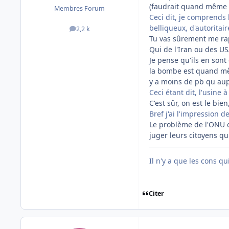
(faudrait quand même fa
Membres Forum
Ceci dit, je comprends 
belliqueux, d'autoritair
2,2 k
messages
Tu vas sûrement me rap
Qui de l'Iran ou des US
Je pense qu'ils en sont 
la bombe est quand même
y a moins de pb qu au
Ceci étant dit, l'usine 
C'est sûr, on est le bien
Bref j'ai l'impression de
Le problème de l'ONU ou
juger leurs citoyens q
Il n'y a que les cons q
Citer