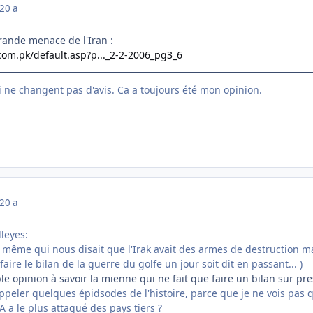
20 a
grande menace de l'Iran :
com.pk/default.asp?p..._2-2-2006_pg3_6
ui ne changent pas d'avis. Ca a toujours été mon opinion.
20 a
lleyes:
la même qui nous disait que l'Irak avait des armes de destruction m
ire le bilan de la guerre du golfe un jour soit dit en passant... )
e opinion à savoir la mienne qui ne fait que faire un bilan sur pr
peler quelques épidsodes de l'histoire, parce que je ne vois pas 
A a le plus attaqué des pays tiers ?