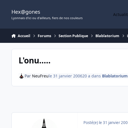
Aller au contenu
Hex@gones
Actuali
Lyonnais d'ici ou d'ailleurs, fiers de nos couleurs
Accueil
Forums
Section Publique
Blablatorium
L'onu.....
Par
NeuFreu
le 31 janvier 2006
20 a
dans
Blablatorium
Posté(e)
le 31 janvier 20