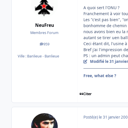
A quoi sert l'ONU ?
Franchement à voir tout
Les "c'est pas bien", "
NeuFreu
bonhomme de chemin et d
nous avons bien eu la m
Membres Forum
autant se tirer uen bal
Ceci étant dit, l'usine 
959
messages
Bref j'ai l'impression de
PS : un admin peut chang
Ville :
Banlieue - Banlieue
Modifié
le 31 janvie
Free, what else ?
Citer
Posté(e)
le 31 janvier 20