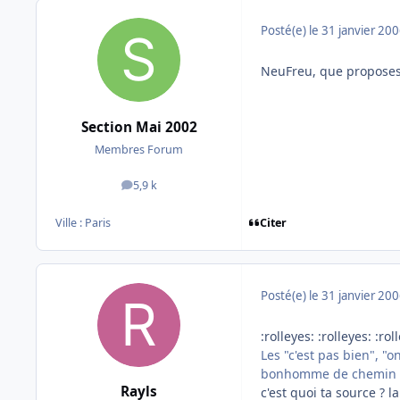
Posté(e)
le 31 janvier 20
NeuFreu, que proposes-t
Section Mai 2002
Membres Forum
5,9 k
messages
Citer
Ville :
Paris
Posté(e)
le 31 janvier 20
:rolleyes: :rolleyes: :rol
Les "c'est pas bien", "
bonhomme de chemin et 
Rayls
c'est quoi ta source ? 