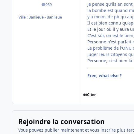
Je pense qu'ils en sont 
959
messages
la bombe est quand même
y a moins de pb qu au
Ville :
Banlieue - Banlieue
Il est bien connu qu'ape
Et le jour où il y aura u
C'est sûr, on est le bien
Personne n'est parfait ma
Le problème de l'ONU ou
juger leurs citoyens q
Personne, c'est bien là
Free, what else ?
Citer
Rejoindre la conversation
Vous pouvez publier maintenant et vous inscrire plus tar