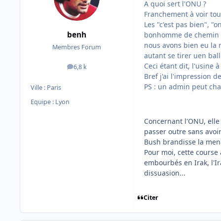
A quoi sert l'ONU ?
Franchement à voir tout
Les "c'est pas bien", "
benh
bonhomme de chemin et d
nous avons bien eu la m
Membres Forum
autant se tirer uen bal
Ceci étant dit, l'usine 
6,8 k
messages
Bref j'ai l'impression de
PS : un admin peut chang
Ville :
Paris
Equipe : Lyon
Concernant l'ONU, elle
passer outre sans avoir
Bush brandisse la menac
Pour moi, cette course
embourbés en Irak, l'Ir
dissuasion...
Citer