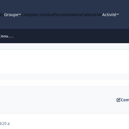
tés
Groupe
Comptes-rendus
Forums
Galerie
Calendrier
Activité
L'onu.....
Com
06
20 a