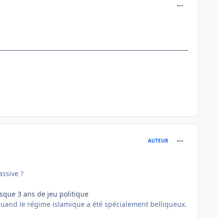
comment_119
comment_119
AUTEUR
assive ?
esque 3 ans de jeu politique
quand le régime islamique a été spécialement belliqueux.