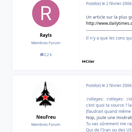
Posté(e)
le 2 février 2006
Un article sur la plus 
http://www.dailytimes.
Rayls
Il n'y a que les cons q
Membres Forum
2,2 k
messages
Citer
Posté(e)
le 2 février 2006
:rolleyes: :rolleyes: :ro
c'est quoi ta source ? 
(faudrait quand même fa
NeuFreu
Nop, jsute une misérabl
Tu vas sûrement me rap
Membres Forum
Qui de l'Iran ou des US