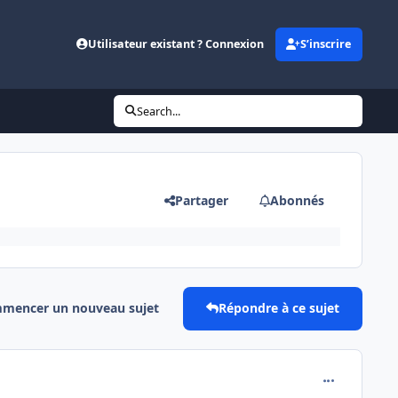
Utilisateur existant ? Connexion
S’inscrire
Search...
Partager
Abonnés
mencer un nouveau sujet
Répondre à ce sujet
comment_118