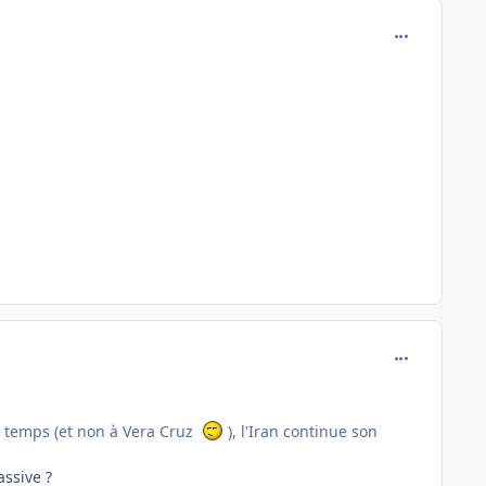
comment_118
comment_118
ce temps (et non à Vera Cruz
), l'Iran continue son
assive ?