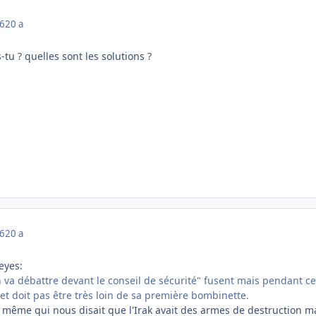
06
20 a
u ? quelles sont les solutions ?
06
20 a
leyes:
on va débattre devant le conseil de sécurité" fusent mais pendant 
doit pas être très loin de sa première bombinette.
la même qui nous disait que l'Irak avait des armes de destruction m