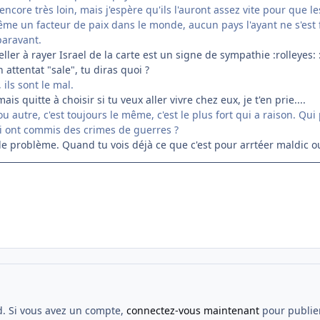
encore très loin, mais j'espère qu'ils l'auront assez vite pour que les 
 un facteur de paix dans le monde, aucun pays l'ayant ne s'est fait
paravant.
ller à rayer Israel de la carte est un signe de sympathie :rolleyes: 
n attentat "sale", tu diras quoi ?
, ils sont le mal.
is quitte à choisir si tu veux aller vivre chez eux, je t'en prie....
 autre, c'est toujours le même, c'est le plus fort qui a raison. Q
ui ont commis des crimes de guerres ?
 le problème. Quand tu vois déjà ce que c'est pour arrtéer maldic ou
d. Si vous avez un compte,
connectez-vous maintenant
pour publier