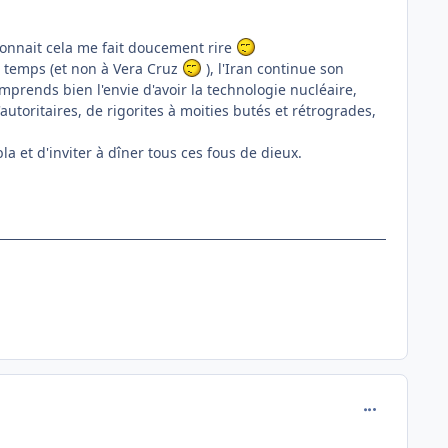
 connait cela me fait doucement rire
ce temps (et non à Vera Cruz
), l'Iran continue son
prends bien l'envie d'avoir la technologie nucléaire,
utoritaires, de rigorites à moities butés et rétrogrades,
la et d'inviter à dîner tous ces fous de dieux.
comment_118