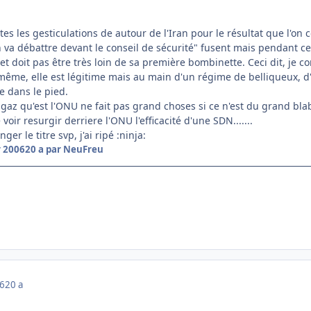
es les gesticulations de autour de l'Iran pour le résultat que l'on
on va débattre devant le conseil de sécurité" fusent mais pendant 
oit pas être très loin de sa première bombinette. Ceci dit, je com
ême, elle est légitime mais au main d'un régime de belliqueux, d'a
le dans le pied.
à gaz qu'est l'ONU ne fait pas grand choses si ce n'est du grand blab
 voir resurgir derriere l'ONU l'efficacité d'une SDN.......
er le titre svp, j'ai ripé :ninja:
r 2006
20 a
par NeuFreu
06
20 a