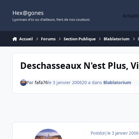
Aller au contenu
Hex@gones
Actuali
Lyonnais d'ici ou d'ailleurs, fiers de nos couleurs
Accueil
Forums
Section Publique
Blablatorium
Deschasseaux N'est Plus, V
Par
fafa76
le 3 janvier 2006
20 a
dans
Blablatorium
Posté(e)
le 3 janvier 2006