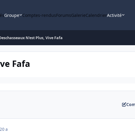
tés
Groupe
Comptes-rendus
Forums
Galerie
Calendrier
Activité
Deschasseaux N'est Plus, Vive Fafa
ive Fafa
Com
20 a