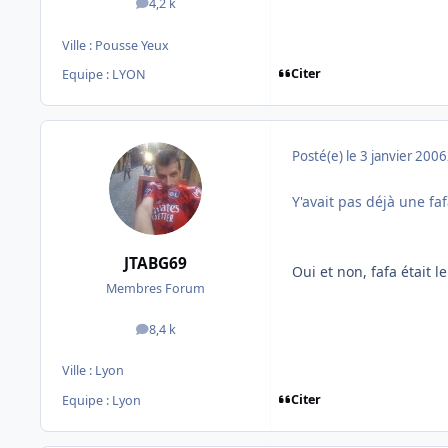
4,2 k
messages
Ville :
Pousse Yeux
Citer
Equipe : LYON
Posté(e)
le 3 janvier 2006
Y'avait pas déjà une fa
JTABG69
Oui et non, fafa était l
Membres Forum
8,4 k
messages
Ville :
Lyon
Citer
Equipe : Lyon