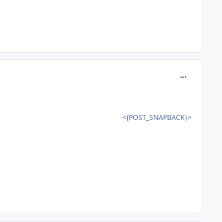
comment_114
<{POST_SNAPBACK}>