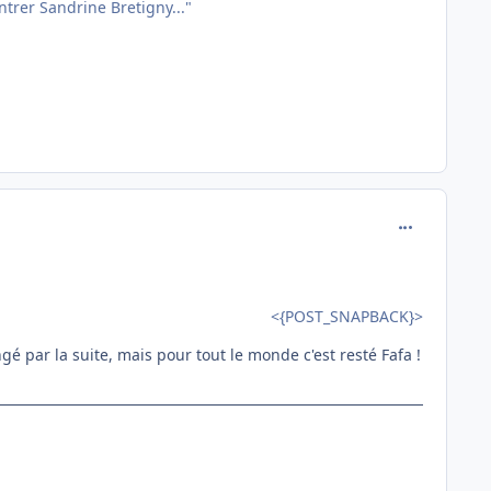
entrer Sandrine Bretigny..."
comment_114
<{POST_SNAPBACK}>
ngé par la suite, mais pour tout le monde c'est resté Fafa !