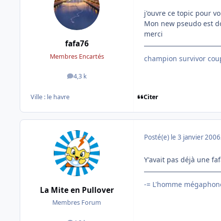
j'ouvre ce topic pour v
Mon new pseudo est don
merci
fafa76
Membres Encartés
champion survivor coup
4,3 k
messages
Citer
Ville :
le havre
Posté(e)
le 3 janvier 2006
Y'avait pas déjà une fa
-= L'homme mégaphone
La Mite en Pullover
Membres Forum