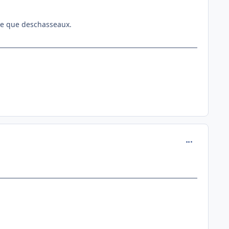
ue que deschasseaux.
comment_114