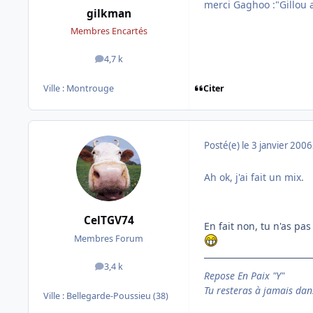
merci Gaghoo :"Gillou av
gilkman
Membres Encartés
4,7 k
messages
Citer
Ville :
Montrouge
Posté(e)
le 3 janvier 2006
Ah ok, j'ai fait un mix.
CelTGV74
En fait non, tu n'as pas
Membres Forum
3,4 k
messages
Repose En Paix "Y"
Tu resteras à jamais dan
Ville :
Bellegarde-Poussieu (38)