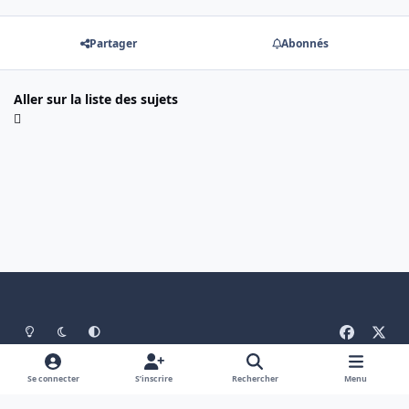
Partager
Abonnés
Aller sur la liste des sujets
Light Mode
Mode sombre
System Preference
f
x
a
Langue
Politique de confidentialité
Nous contacter
c
Se connecter
S’inscrire
Rechercher
Menu
Cookies
e