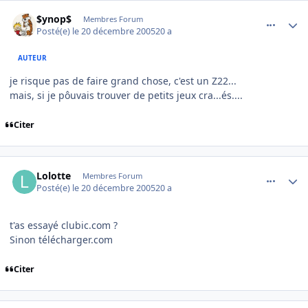
comment_113213
Author stats
$ynop$
Membres Forum
Posté(e)
le 20 décembre 2005
20 a
AUTEUR
je risque pas de faire grand chose, c'est un Z22...
mais, si je pôuvais trouver de petits jeux cra...és....
Citer
comment_113306
Author stats
Lolotte
Membres Forum
Posté(e)
le 20 décembre 2005
20 a
t'as essayé clubic.com ?
Sinon télécharger.com
Citer
comment_113307
Author stats