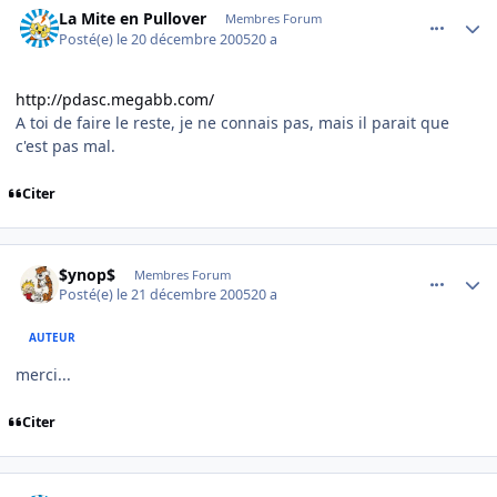
La Mite en Pullover
Membres Forum
Posté(e)
le 20 décembre 2005
20 a
http://pdasc.megabb.com/
A toi de faire le reste, je ne connais pas, mais il parait que
c'est pas mal.
Citer
comment_113397
Author stats
$ynop$
Membres Forum
Posté(e)
le 21 décembre 2005
20 a
AUTEUR
merci...
Citer
comment_113428
Author stats