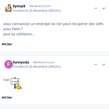
comment_113171
Author stats
$ynop$
Membres Forum
Posté(e)
le 20 décembre 2005
20 a
vous connaissez un endropit où l'on peut récupérer des softs
pour Palm ?
jeux ou utilitaires...
Citer
comment_113178
Author stats
funnyoda
Membres Forum
Posté(e)
le 20 décembre 2005
20 a
non
Citer