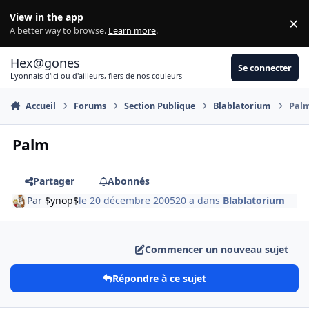
Aller au contenu
View in the app
×
Di
A better way to browse.
Learn more
.
Hex@gones
Se connecter
Lyonnais d'ici ou d'ailleurs, fiers de nos couleurs
Accueil
Forums
Section Publique
Blablatorium
Pal
Palm
Partager
Abonnés
Par
$ynop$
le 20 décembre 2005
20 a
dans
Blablatorium
Commencer un nouveau sujet
Répondre à ce sujet