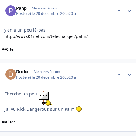
comment_113179
Author stats
Panp
Membres Forum
Posté(e)
le 20 décembre 2005
20 a
y'en a un peu là-bas:
http://www.01net.com/telecharger/palm/
Citer
comment_113212
Author stats
Drolix
Membres Forum
Posté(e)
le 20 décembre 2005
20 a
Cherche un peu
J'ai vu Rick Dangerous sur un Palm
Citer