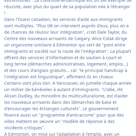
extrémismes". La Colombie-Britannique est un bel exemple de
réussite, avec plus du quart de sa population née à l'étranger
!
Dans l'Ouest canadien, les services d'aide aux immigrants
sont multiples. "Plus tôt on intervient auprès d'eux, plus on a
de chances de réussir leur intégration", croit Dale Taylor, du
Centre des nouveaux arrivants de Calgary. Alice Colak dirige
un organisme similaire à Edmonton qui sert de "pont entre
immigrants et société sur la route de l'intégration". La plupart
offrent des services d'information et de soutien à court et
long terme (démarches administratives, logement, emploi...)
et des cours d'anglais gratuits... car "le principal handicap à
l'intégration est linguistique", affirment-ils en choeur.
Certains vont plus loin. A Vancouver, on jumelle chaque année
un millier de bénévoles à autant d'immigrants. "L'idée, dit
Alison Dudley, du ministère du multiculturalisme, est d'aider
les nouveaux arrivants dans des démarches de base et
d'encourager les échanges culturels". Le gouvernement
finance aussi un "programme d'antiracisme" pour que des
villes mettent en oeuvre un "modèle de réponse à des
incidents critiques".
A Edmonton, on mise sur l'adaptation à l'emploi, avec un