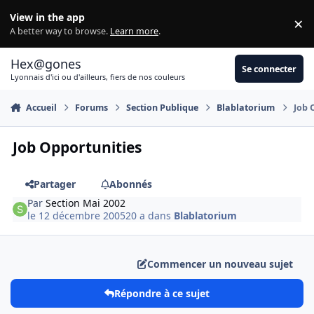
Aller au contenu
View in the app
×
Di
A better way to browse.
Learn more
.
Hex@gones
Se connecter
Lyonnais d'ici ou d'ailleurs, fiers de nos couleurs
Accueil
Forums
Section Publique
Blablatorium
Job 
Job Opportunities
Partager
Abonnés
Par
Section Mai 2002
le 12 décembre 2005
20 a
dans
Blablatorium
Commencer un nouveau sujet
Répondre à ce sujet