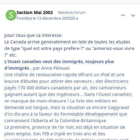
comment_111817
Author stats
Section Mai 2002
Membres Forum
Posté(e)
le 12 décembre 2005
20 a
pour ceux que ca interesse.
Le Canada arrive generalement en tete de toutes les etudes
de type "quel est votre pays prefere ?" ou "aimeriez-vous vivre
?" etc.
L'Ouest canadien veut des immigrés, toujours plus
d'immigrés
, par Anne Pélouas
Une chaîne de restauration rapide offrant un iPod et une
bourse d'études pour attirer des serveurs ; des électriciens
payés 170 000 dollars canadiens par an, des camionneurs
gagnant autant que des ingénieurs... Dans l'Ouest canadien,
on manque de main-d'oeuvre ! La liste des métiers en
demande est longue, mais la situation va encore s'aggraver
d'ici dix ans à la faveur du formidable développement que
connaissent l'Alberta et la Colombie-Britannique.
La première, province de l'or noir, est déjà en situation de
plein emploi. Son PIB a triplé en trois ans et des