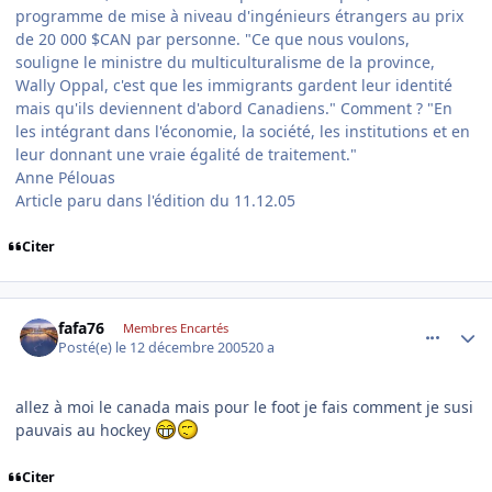
programme de mise à niveau d'ingénieurs étrangers au prix
de 20 000 $CAN par personne. "Ce que nous voulons,
souligne le ministre du multiculturalisme de la province,
Wally Oppal, c'est que les immigrants gardent leur identité
mais qu'ils deviennent d'abord Canadiens." Comment ? "En
les intégrant dans l'économie, la société, les institutions et en
leur donnant une vraie égalité de traitement."
Anne Pélouas
Article paru dans l'édition du 11.12.05
Citer
comment_111862
Author stats
fafa76
Membres Encartés
Posté(e)
le 12 décembre 2005
20 a
allez à moi le canada mais pour le foot je fais comment je susi
pauvais au hockey
Citer