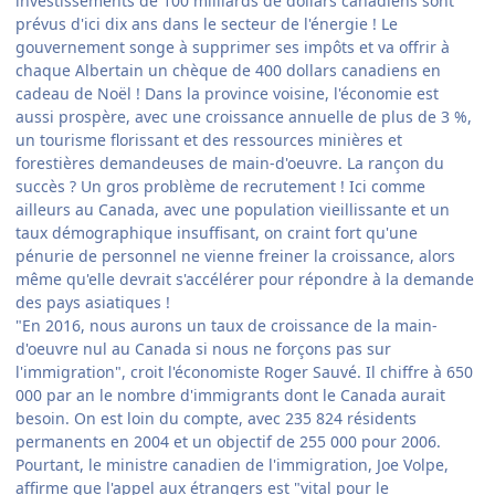
investissements de 100 milliards de dollars canadiens sont
prévus d'ici dix ans dans le secteur de l'énergie ! Le
gouvernement songe à supprimer ses impôts et va offrir à
chaque Albertain un chèque de 400 dollars canadiens en
cadeau de Noël ! Dans la province voisine, l'économie est
aussi prospère, avec une croissance annuelle de plus de 3 %,
un tourisme florissant et des ressources minières et
forestières demandeuses de main-d'oeuvre. La rançon du
succès ? Un gros problème de recrutement ! Ici comme
ailleurs au Canada, avec une population vieillissante et un
taux démographique insuffisant, on craint fort qu'une
pénurie de personnel ne vienne freiner la croissance, alors
même qu'elle devrait s'accélérer pour répondre à la demande
des pays asiatiques !
"En 2016, nous aurons un taux de croissance de la main-
d'oeuvre nul au Canada si nous ne forçons pas sur
l'immigration", croit l'économiste Roger Sauvé. Il chiffre à 650
000 par an le nombre d'immigrants dont le Canada aurait
besoin. On est loin du compte, avec 235 824 résidents
permanents en 2004 et un objectif de 255 000 pour 2006.
Pourtant, le ministre canadien de l'immigration, Joe Volpe,
affirme que l'appel aux étrangers est "vital pour le