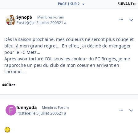
D
PAGE 1 SUR 2
SUIVANT
comment_82491
Author stats
$ynop$
Membres Forum
Posté(e)
le 5 juillet 2005
21 a
Dès la saison prochaine, mes couleurs ne seront plus rouge et
bleu, à mon grand regret... En effet, j'ai décidé de m'engager
pour le FC Metz...
Après avoir torturé l'OL sous les couleur du FC Bruges, je me
rapproche un peu du club de mon coeur en arrivant en
Lorraine....
Citer
comment_82498
Author stats
funnyoda
Membres Forum
Posté(e)
le 5 juillet 2005
21 a