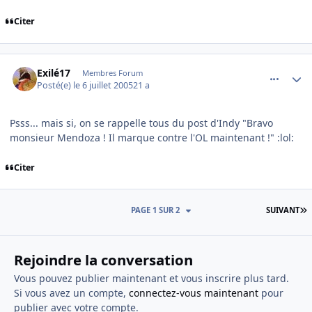
Citer
comment_82758
Author stats
Exilé17
Membres Forum
Posté(e)
le 6 juillet 2005
21 a
Psss... mais si, on se rappelle tous du post d'Indy "Bravo
monsieur Mendoza ! Il marque contre l'OL maintenant !" :lol:
Citer
D
PAGE 1 SUR 2
SUIVANT
Rejoindre la conversation
Vous pouvez publier maintenant et vous inscrire plus tard.
Si vous avez un compte,
connectez-vous maintenant
pour
publier avec votre compte.