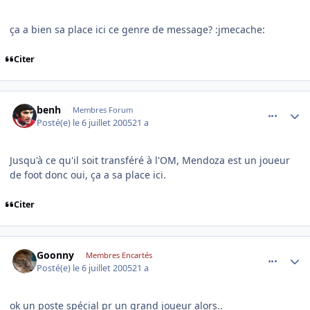
ça a bien sa place ici ce genre de message? :jmecache:
Citer
comment_82638
Author stats
benh
Membres Forum
Posté(e)
le 6 juillet 2005
21 a
Jusqu'à ce qu'il soit transféré à l'OM, Mendoza est un joueur
de foot donc oui, ça a sa place ici.
Citer
comment_82674
Author stats
Goonny
Membres Encartés
Posté(e)
le 6 juillet 2005
21 a
ok un poste spécial pr un grand joueur alors..