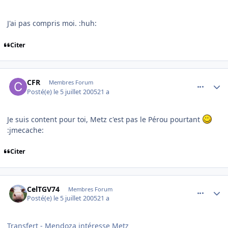
J'ai pas compris moi. :huh:
Citer
comment_82514
Author stats
CFR
Membres Forum
Posté(e)
le 5 juillet 2005
21 a
Je suis content pour toi, Metz c'est pas le Pérou pourtant
:jmecache:
Citer
comment_82517
Author stats
CelTGV74
Membres Forum
Posté(e)
le 5 juillet 2005
21 a
Transfert - Mendoza intéresse Metz