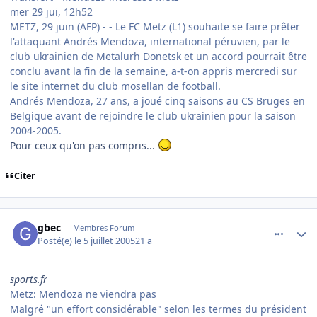
mer 29 jui, 12h52
METZ, 29 juin (AFP) - - Le FC Metz (L1) souhaite se faire prêter
l'attaquant Andrés Mendoza, international péruvien, par le
club ukrainien de Metalurh Donetsk et un accord pourrait être
conclu avant la fin de la semaine, a-t-on appris mercredi sur
le site internet du club mosellan de football.
Andrés Mendoza, 27 ans, a joué cinq saisons au CS Bruges en
Belgique avant de rejoindre le club ukrainien pour la saison
2004-2005.
Pour ceux qu'on pas compris...
Citer
comment_82555
Author stats
gbec
Membres Forum
Posté(e)
le 5 juillet 2005
21 a
sports.fr
Metz: Mendoza ne viendra pas
Malgré "un effort considérable" selon les termes du président