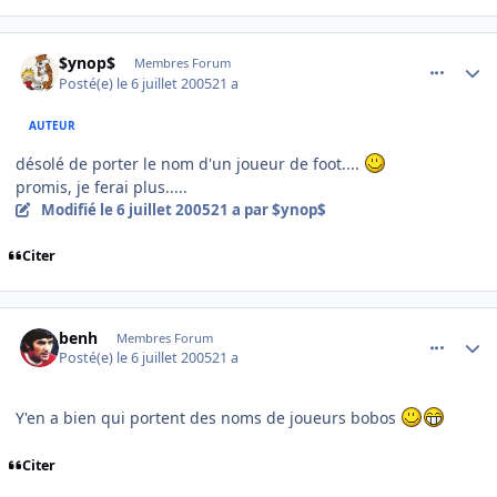
comment_82678
Author stats
$ynop$
Membres Forum
Posté(e)
le 6 juillet 2005
21 a
AUTEUR
désolé de porter le nom d'un joueur de foot....
promis, je ferai plus.....
Modifié
le 6 juillet 2005
21 a
par $ynop$
Citer
comment_82679
Author stats
benh
Membres Forum
Posté(e)
le 6 juillet 2005
21 a
Y'en a bien qui portent des noms de joueurs bobos
Citer