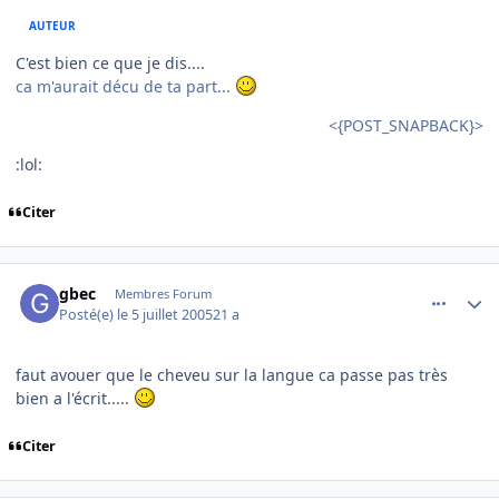
AUTEUR
C'est bien ce que je dis....
ca m'aurait décu de ta part...
<{POST_SNAPBACK}>
:lol:
Citer
comment_82507
Author stats
gbec
Membres Forum
Posté(e)
le 5 juillet 2005
21 a
faut avouer que le cheveu sur la langue ca passe pas très
bien a l'écrit.....
Citer