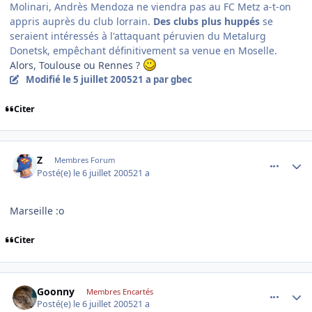
Molinari, Andrès Mendoza ne viendra pas au FC Metz a-t-on
appris auprès du club lorrain.
Des clubs plus huppés
se
seraient intéressés à l'attaquant péruvien du Metalurg
Donetsk, empêchant définitivement sa venue en Moselle.
Alors, Toulouse ou Rennes ?
Modifié
le 5 juillet 2005
21 a
par gbec
Citer
comment_82588
Author stats
Z
Membres Forum
Posté(e)
le 6 juillet 2005
21 a
Marseille :o
Citer
comment_82589
Author stats
Goonny
Membres Encartés
Posté(e)
le 6 juillet 2005
21 a