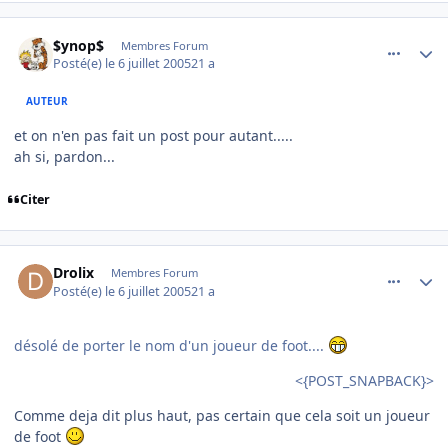
comment_82681
Author stats
$ynop$
Membres Forum
Posté(e)
le 6 juillet 2005
21 a
AUTEUR
et on n'en pas fait un post pour autant.....
ah si, pardon...
Citer
comment_82682
Author stats
Drolix
Membres Forum
Posté(e)
le 6 juillet 2005
21 a
désolé de porter le nom d'un joueur de foot....
<{POST_SNAPBACK}>
Comme deja dit plus haut, pas certain que cela soit un joueur
de foot