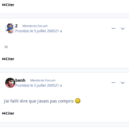
Citer
comment_82500
Author stats
Z
Membres Forum
Posté(e)
le 5 juillet 2005
21 a
:o
Citer
comment_82501
Author stats
benh
Membres Forum
Posté(e)
le 5 juillet 2005
21 a
J'ai failli dire que j'avais pas compris
Citer