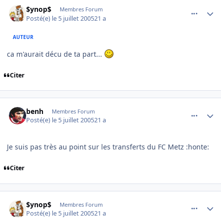
comment_82503
Author stats
$ynop$
Membres Forum
Posté(e)
le 5 juillet 2005
21 a
AUTEUR
ca m'aurait décu de ta part...
Citer
comment_82505
Author stats
benh
Membres Forum
Posté(e)
le 5 juillet 2005
21 a
Je suis pas très au point sur les transferts du FC Metz :honte:
Citer
comment_82506
Author stats
$ynop$
Membres Forum
Posté(e)
le 5 juillet 2005
21 a