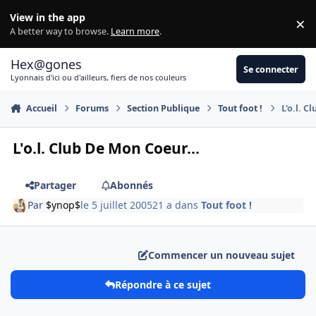
Aller au contenu
View in the app
×
Di
A better way to browse.
Learn more
.
Hex@gones
Se connecter
Lyonnais d'ici ou d'ailleurs, fiers de nos couleurs
Accueil
Forums
Section Publique
Tout foot !
L'o.l. C
L'o.l. Club De Mon Coeur...
Partager
Abonnés
Par
$ynop$
le 5 juillet 2005
21 a
dans
Tout foot !
Commencer un nouveau sujet
Répondre à ce sujet