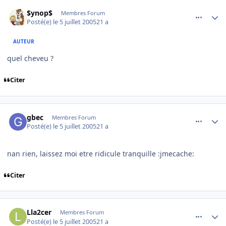
comment_82508
Author stats
$ynop$
Membres Forum
Posté(e)
le 5 juillet 2005
21 a
AUTEUR
quel cheveu ?
Citer
comment_82510
Author stats
gbec
Membres Forum
Posté(e)
le 5 juillet 2005
21 a
nan rien, laissez moi etre ridicule tranquille :jmecache:
Citer
comment_82512
Author stats
Lla2cer
Membres Forum
Posté(e)
le 5 juillet 2005
21 a