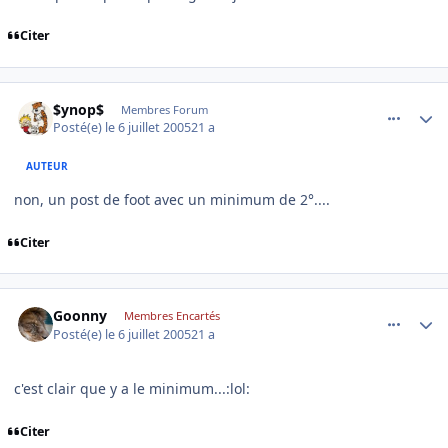
Citer
comment_82675
Author stats
$ynop$
Membres Forum
Posté(e)
le 6 juillet 2005
21 a
AUTEUR
non, un post de foot avec un minimum de 2°....
Citer
comment_82676
Author stats
Goonny
Membres Encartés
Posté(e)
le 6 juillet 2005
21 a
c'est clair que y a le minimum...:lol:
Citer