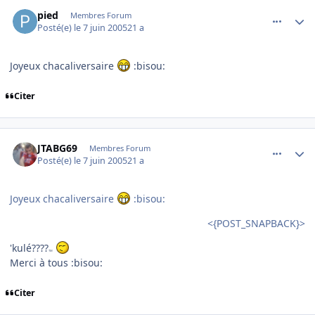
comment_78754
Author stats
pied
Membres Forum
Posté(e)
le 7 juin 2005
21 a
Joyeux chacaliversaire
:bisou:
Citer
comment_78762
Author stats
JTABG69
Membres Forum
Posté(e)
le 7 juin 2005
21 a
Joyeux chacaliversaire
:bisou:
<{POST_SNAPBACK}>
'kulé????
TM
Merci à tous :bisou:
Citer