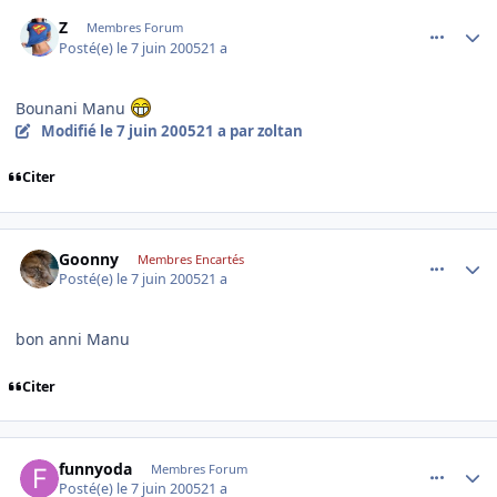
comment_78716
Author stats
Z
Membres Forum
Posté(e)
le 7 juin 2005
21 a
Bounani Manu
Modifié
le 7 juin 2005
21 a
par zoltan
Citer
comment_78717
Author stats
Goonny
Membres Encartés
Posté(e)
le 7 juin 2005
21 a
bon anni Manu
Citer
comment_78720
Author stats
funnyoda
Membres Forum
Posté(e)
le 7 juin 2005
21 a