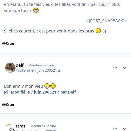
eh Manu, tu te fais vieux, les filles vont finir par courir plus
vite que toi :o
<{POST_SNAPBACK}>
Si elles courent, c'est pour venir dans les bras
8)
Citer
comment_78800
Author stats
Delf
Membres Forum
Posté(e)
le 7 juin 2005
21 a
Bon anniv mon vieu
Modifié
le 7 juin 2005
21 a
par Delf
Citer
comment_78803
Author stats
stras
Membres Forum