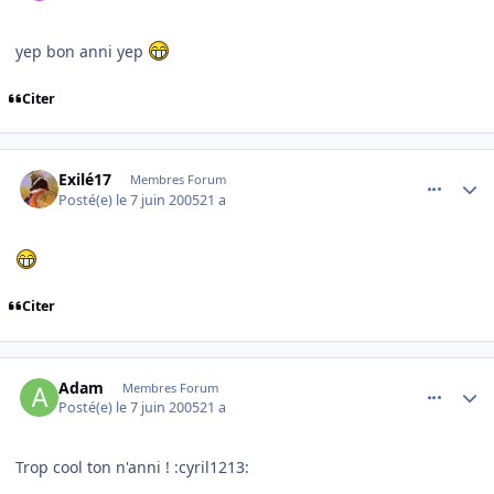
yep bon anni yep
Citer
comment_78722
Author stats
Exilé17
Membres Forum
Posté(e)
le 7 juin 2005
21 a
Citer
comment_78723
Author stats
Adam
Membres Forum
Posté(e)
le 7 juin 2005
21 a
Trop cool ton n'anni ! :cyril1213: