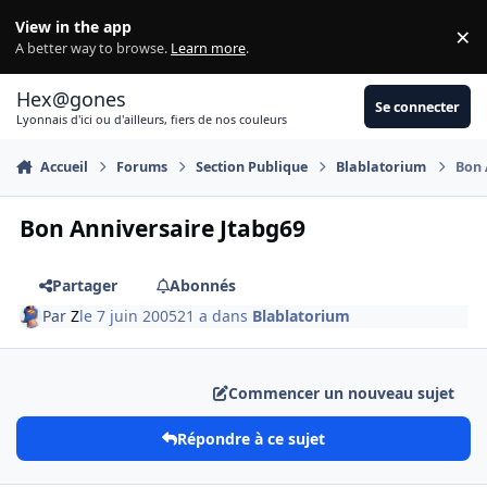
Aller au contenu
View in the app
×
Di
A better way to browse.
Learn more
.
Hex@gones
Se connecter
Lyonnais d'ici ou d'ailleurs, fiers de nos couleurs
Accueil
Forums
Section Publique
Blablatorium
Bon 
Bon Anniversaire Jtabg69
Partager
Abonnés
Par
Z
le 7 juin 2005
21 a
dans
Blablatorium
Commencer un nouveau sujet
Répondre à ce sujet