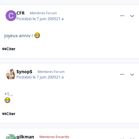
comment_78768
Author stats
CFR
Membres Forum
Posté(e)
le 7 juin 2005
21 a
Joyeux anniv !
Citer
comment_78769
Author stats
$ynop$
Membres Forum
Posté(e)
le 7 juin 2005
21 a
+1...
Citer
comment_78774
Author stats
gilkman
Membres Encartés