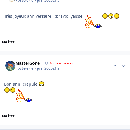
Posté(e)
le 7 juin 2005
21 a
Très joyeux anniversaire ! :bravo: :yaisse:
Citer
comment_78804
Author stats
MasterGone
Administrateurs
Posté(e)
le 7 juin 2005
21 a
Bon anni crapule
Citer