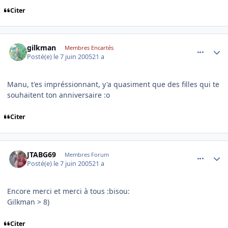
Citer
comment_78833
Author stats
gilkman
Membres Encartés
Posté(e)
le 7 juin 2005
21 a
Manu, t'es impréssionnant, y'a quasiment que des filles qui te
souhaitent ton anniversaire :o
Citer
comment_78834
Author stats
JTABG69
Membres Forum
Posté(e)
le 7 juin 2005
21 a
Encore merci et merci à tous :bisou:
Gilkman > 8)
Citer