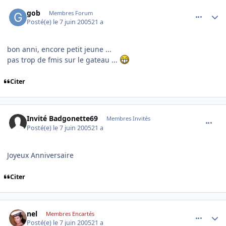
comment_78811
Author stats
gob
Membres Forum
Posté(e)
le 7 juin 2005
21 a
bon anni, encore petit jeune ...
pas trop de fmis sur le gateau ...
Citer
comment_78822
Invité Badgonette69
Membres Invités
Posté(e)
le 7 juin 2005
21 a
Joyeux Anniversaire
Citer
comment_78823
Author stats
nel
Membres Encartés
Posté(e)
le 7 juin 2005
21 a