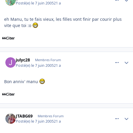
Posté(e)
le 7 juin 2005
21 a
eh Manu, tu te fais vieux, les filles vont finir par courir plus
vite que toi :o
Citer
comment_78777
Author stats
julyc28
Membres Forum
Posté(e)
le 7 juin 2005
21 a
Bon anniv' manu
Citer
comment_78799
Author stats
JTABG69
Membres Forum
Posté(e)
le 7 juin 2005
21 a