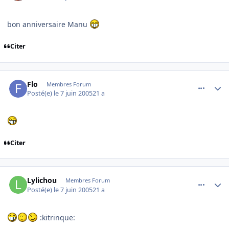
bon anniversaire Manu
Citer
comment_78826
Author stats
Flo
Membres Forum
Posté(e)
le 7 juin 2005
21 a
Citer
comment_78829
Author stats
Lylichou
Membres Forum
Posté(e)
le 7 juin 2005
21 a
:kitrinque: