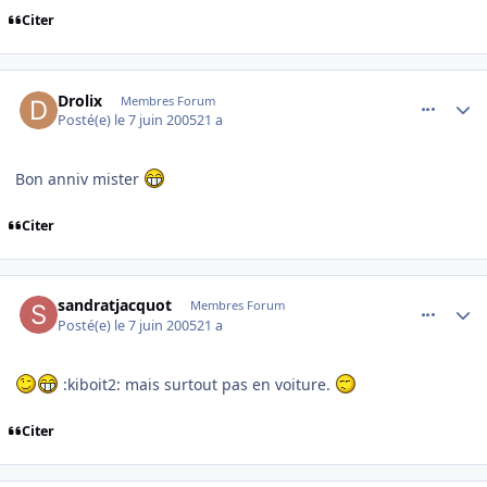
Citer
comment_78734
Author stats
Drolix
Membres Forum
Posté(e)
le 7 juin 2005
21 a
Bon anniv mister
Citer
comment_78749
Author stats
sandratjacquot
Membres Forum
Posté(e)
le 7 juin 2005
21 a
:kiboit2: mais surtout pas en voiture.
Citer