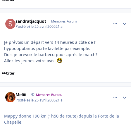
comment_73160
Author stats
sandratjacquot
Membres Forum
Posté(e)
le 25 avril 2005
21 a
Je prévois un départ vers 14 heures à côte de l'
hyppoppotanus porte lavilette par exemple.
Dois je prévoir le barbecu pour aprés le match?
Allez les jeunes votre avis.
Citer
comment_73173
Author stats
Meliii
Membres Bureau
Posté(e)
le 25 avril 2005
21 a
Mappy donne 190 km (1h50 de route) depuis la Porte de la
Chapelle.