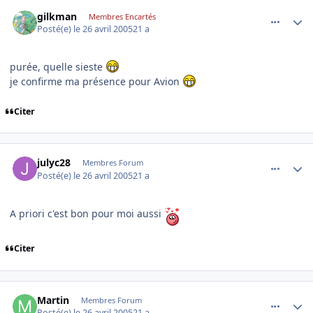
comment_73406
Author stats
gilkman
Membres Encartés
Posté(e)
le 26 avril 2005
21 a
purée, quelle sieste
je confirme ma présence pour Avion
Citer
comment_73428
Author stats
julyc28
Membres Forum
Posté(e)
le 26 avril 2005
21 a
A priori c'est bon pour moi aussi
Citer
comment_73431
Author stats
Martin
Membres Forum
Posté(e)
le 26 avril 2005
21 a