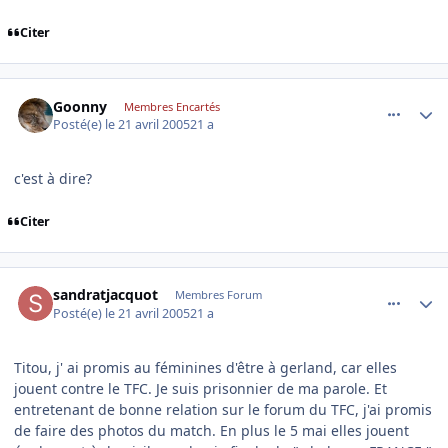
Citer
comment_72675
Author stats
Goonny
Membres Encartés
Posté(e)
le 21 avril 2005
21 a
c'est à dire?
Citer
comment_72735
Author stats
sandratjacquot
Membres Forum
Posté(e)
le 21 avril 2005
21 a
Titou, j' ai promis au féminines d'être à gerland, car elles
jouent contre le TFC. Je suis prisonnier de ma parole. Et
entretenant de bonne relation sur le forum du TFC, j'ai promis
de faire des photos du match. En plus le 5 mai elles jouent