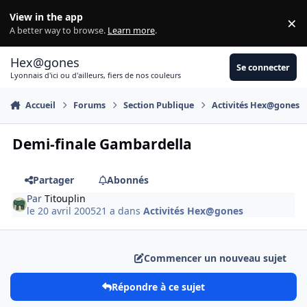
Aller au contenu
View in the app
×
Di
A better way to browse.
Learn more
.
Hex@gones
Se connecter
Lyonnais d'ici ou d'ailleurs, fiers de nos couleurs
Accueil
Forums
Section Publique
Activités Hex@gones
Demi-finale Gambardella
Partager
Abonnés
Par
Titouplin
le 20 avril 2005
21 a
dans
Activités Hex@gones
Commencer un nouveau sujet
Répondre à ce sujet