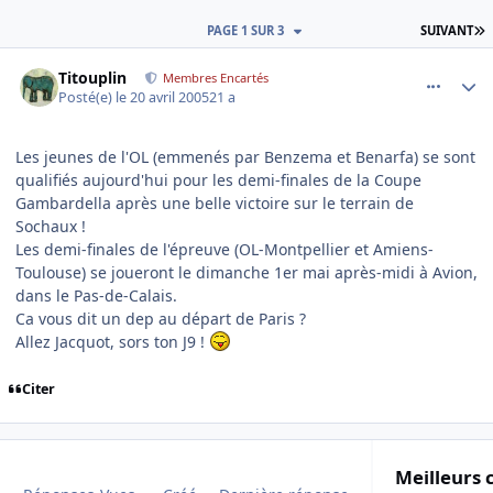
D
PAGE 1 SUR 3
SUIVANT
comment_72600
Author stats
Titouplin
Membres Encartés
Posté(e)
le 20 avril 2005
21 a
Les jeunes de l'OL (emmenés par Benzema et Benarfa) se sont
qualifiés aujourd'hui pour les demi-finales de la Coupe
Gambardella après une belle victoire sur le terrain de
Sochaux !
Les demi-finales de l'épreuve (OL-Montpellier et Amiens-
Toulouse) se joueront le dimanche 1er mai après-midi à Avion,
dans le Pas-de-Calais.
Ca vous dit un dep au départ de Paris ?
Allez Jacquot, sors ton J9 !
Citer
Meilleurs 