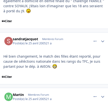
également à domicile en demie finale du " chalenge FRANCE "
contre SOYAUX. J'étais loin d'imaginer que les 18 ans seraient
à porté du J9.
Citer
comment_73136
Author stats
sandratjacquot
Membres Forum
Posté(e)
le 25 avril 2005
21 a
Hé bien changement, le match des filles étant reporté, pour
cause de séléctions nationale dans les rangs du TFC, Je suis
partant pour le dép. à AVION.
Citer
comment_73152
Author stats
Martin
Membres Forum
Posté(e)
le 25 avril 2005
21 a