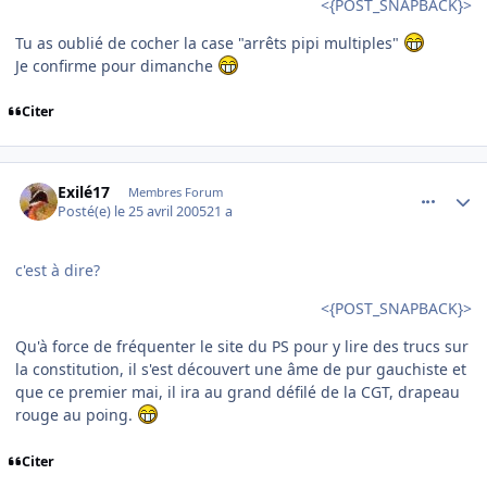
<{POST_SNAPBACK}>
Tu as oublié de cocher la case "arrêts pipi multiples"
Je confirme pour dimanche
Citer
comment_73175
Author stats
Exilé17
Membres Forum
Posté(e)
le 25 avril 2005
21 a
c'est à dire?
<{POST_SNAPBACK}>
Qu'à force de fréquenter le site du PS pour y lire des trucs sur
la constitution, il s'est découvert une âme de pur gauchiste et
que ce premier mai, il ira au grand défilé de la CGT, drapeau
rouge au poing.
Citer