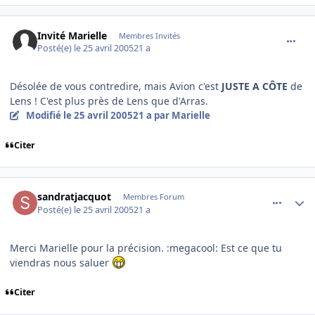
comment_73176
Invité Marielle
Membres Invités
Posté(e)
le 25 avril 2005
21 a
Désolée de vous contredire, mais Avion c'est
JUSTE A CÔTE
de
Lens ! C'est plus près de Lens que d'Arras.
Modifié
le 25 avril 2005
21 a
par Marielle
Citer
comment_73177
Author stats
sandratjacquot
Membres Forum
Posté(e)
le 25 avril 2005
21 a
Merci Marielle pour la précision. :megacool: Est ce que tu
viendras nous saluer
Citer