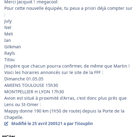
Merci Jacquot ! :megacool:
Pour cette nouvelle équipée, tu peux a priori déjà compter sur
:
July
Nel
Meli
Ian
Gilkman
Rayls
Titou
J'espère que chacun pourra confirmer, de même que Martin !
Voici les horaires annoncés sur le site de la FFF :
Dimanche 01.05.05
AMIENS TOULOUSE 15h30
MONTPELLIER H LYON 17h30
Avion est situé à proximité d'Arras, c'est donc plus près que
Lens ou St-Omer :
Mappy donne 190 km (1h50 de route) depuis la Porte de la
Chapelle.
Modifié
le 25 avril 2005
21 a
par Titouplin
Citer