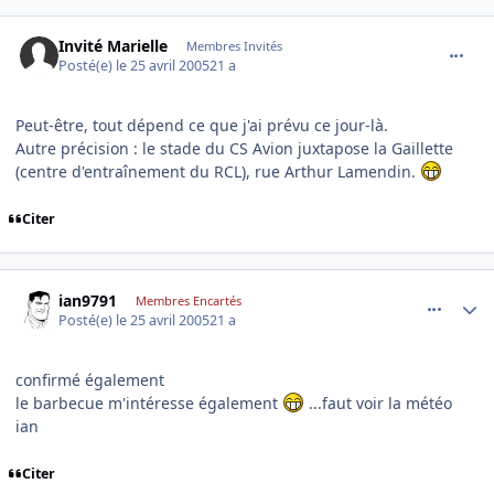
comment_73179
Invité Marielle
Membres Invités
Posté(e)
le 25 avril 2005
21 a
Peut-être, tout dépend ce que j'ai prévu ce jour-là.
Autre précision : le stade du CS Avion juxtapose la Gaillette
(centre d'entraînement du RCL), rue Arthur Lamendin.
Citer
comment_73189
Author stats
ian9791
Membres Encartés
Posté(e)
le 25 avril 2005
21 a
confirmé également
le barbecue m'intéresse également
...faut voir la météo
ian
Citer