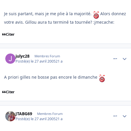
Je suis partant, mais je me plie à la majorité.
Alors donnez
votre avis. Gillou aura tu terminé ta tournée? :jmecache:
Citer
comment_73465
Author stats
julyc28
Membres Forum
Posté(e)
le 27 avril 2005
21 a
A priori gilles ne bosse pas encore le dimanche
Citer
comment_73477
Author stats
JTABG69
Membres Forum
Posté(e)
le 27 avril 2005
21 a