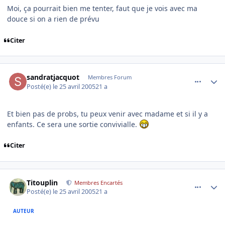
Moi, ça pourrait bien me tenter, faut que je vois avec ma
douce si on a rien de prévu
Citer
comment_73153
Author stats
sandratjacquot
Membres Forum
Posté(e)
le 25 avril 2005
21 a
Et bien pas de probs, tu peux venir avec madame et si il y a
enfants. Ce sera une sortie convivialle.
Citer
comment_73159
Author stats
Titouplin
Membres Encartés
Posté(e)
le 25 avril 2005
21 a
AUTEUR