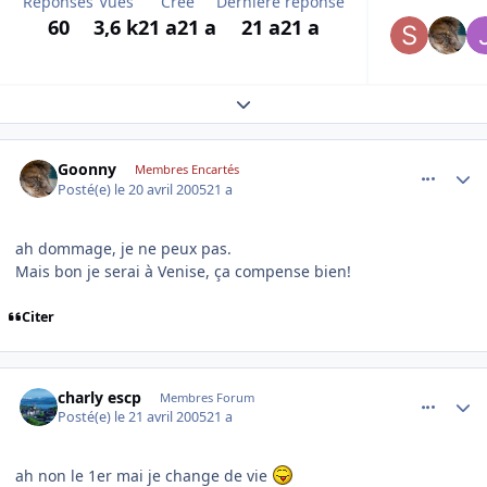
Réponses
Vues
Créé
Dernière réponse
60
3,6 k
21 a
21 a
21 a
21 a
Expand topic overview
comment_72602
Author stats
Goonny
Membres Encartés
Posté(e)
le 20 avril 2005
21 a
ah dommage, je ne peux pas.
Mais bon je serai à Venise, ça compense bien!
Citer
comment_72674
Author stats
charly escp
Membres Forum
Posté(e)
le 21 avril 2005
21 a
ah non le 1er mai je change de vie