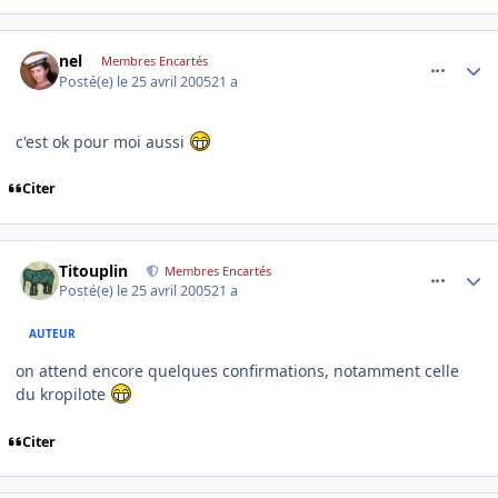
comment_73256
Author stats
nel
Membres Encartés
Posté(e)
le 25 avril 2005
21 a
c'est ok pour moi aussi
Citer
comment_73288
Author stats
Titouplin
Membres Encartés
Posté(e)
le 25 avril 2005
21 a
AUTEUR
on attend encore quelques confirmations, notamment celle
du kropilote
Citer