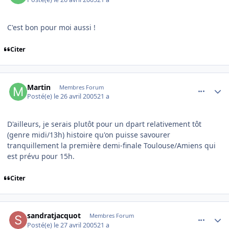
C'est bon pour moi aussi !
Citer
comment_73432
Author stats
Martin
Membres Forum
Posté(e)
le 26 avril 2005
21 a
D'ailleurs, je serais plutôt pour un dpart relativement tôt
(genre midi/13h) histoire qu'on puisse savourer
tranquillement la première demi-finale Toulouse/Amiens qui
est prévu pour 15h.
Citer
comment_73464
Author stats
sandratjacquot
Membres Forum
Posté(e)
le 27 avril 2005
21 a