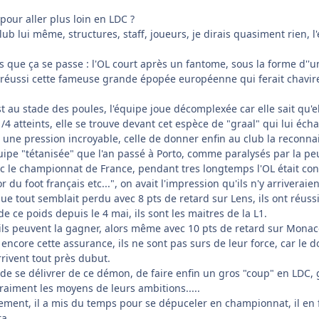
pour aller plus loin en LDC ?
lub lui même, structures, staff, joueurs, je dirais quasiment rien,
es que ça se passe : l'OL court après un fantome, sous la forme d'
 réussi cette fameuse grande épopée européenne qui ferait chavirer
st au stade des poules, l'équipe joue décomplexée car elle sait qu'el
1/4 atteints, elle se trouve devant cet espèce de "graal" qui lui éch
s une pression incroyable, celle de donner enfin au club la reconn
uipe "tétanisée" que l'an passé à Porto, comme paralysés par la pe
vec le championnat de France, pendant tres longtemps l'OL était c
du foot français etc...", on avait l'impression qu'ils n'y arriveraie
que tout semblait perdu avec 8 pts de retard sur Lens, ils ont réussi
e ce poids depuis le 4 mai, ils sont les maitres de la L1.
 ils peuvent la gagner, alors même avec 10 pts de retard sur Monaco 
encore cette assurance, ils ne sont pas surs de leur force, car le 
rrivent tout près dubut.
de se délivrer de ce démon, de faire enfin un gros "coup" en LDC, g
raiment les moyens de leurs ambitions.....
ement, il a mis du temps pour se dépuceler en championnat, il en 
a...