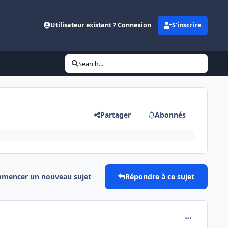
Utilisateur existant ? Connexion
S’inscrire
Search...
Partager
Abonnés
mencer un nouveau sujet
Répondre à ce sujet
comment_715