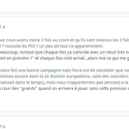
1 a
ue nous avons mene 2 fois au score et qu'ils sont revenus les 2 fois.
V ? reussite du PSV ? un peu de tout ca apparemment.
aucoup, surtout que chaque fois ça coincide avec un recul tres net 
 vont en prendre 1" et chaque fois c'est arrivé...alors moi ce qui me
vons fait une bonne campagne mais force est de constater que no
ommes encore dans la 2e division europeenne, celle des outsiders 
nnaissait dans le temps), mais nous n'appartenons pas (encore) a l
a cour des "grands" quand on arrivera à jouer sans cette pression q
1 a