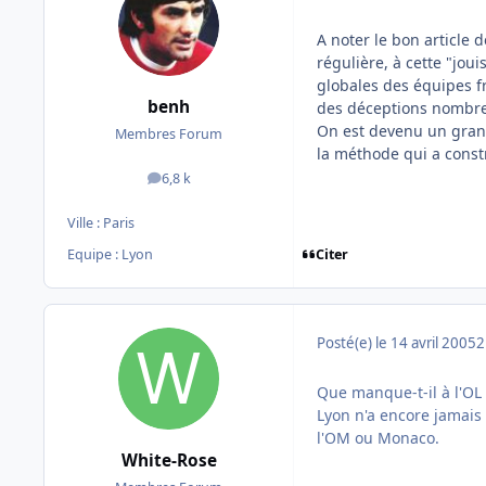
A noter le bon article 
régulière, à cette "jo
globales des équipes fr
benh
des déceptions nombre
On est devenu un grand
Membres Forum
la méthode qui a constru
6,8 k
messages
Ville :
Paris
Citer
Equipe : Lyon
Posté(e)
le 14 avril 2005
2
Que manque-t-il à l'OL 
Lyon n'a encore jamais
l'OM ou Monaco.
White-Rose