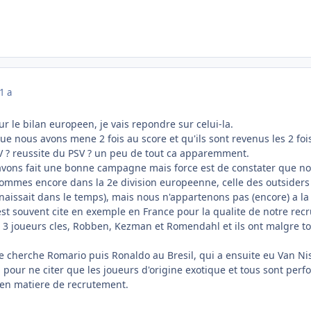
1 a
sur le bilan europeen, je vais repondre sur celui-la.
ue nous avons mene 2 fois au score et qu'ils sont revenus les 2 fois.
V ? reussite du PSV ? un peu de tout ca apparemment.
vons fait une bonne campagne mais force est de constater que no
ommes encore dans la 2e division europeenne, celle des outsiders 
nnaissait dans le temps), mais nous n'appartenons pas (encore) a l
st souvent cite en exemple en France pour la qualite de notre recr
re 3 joueurs cles, Robben, Kezman et Romendahl et ils ont malgre t
ete cherche Romario puis Ronaldo au Bresil, qui a ensuite eu Van N
 pour ne citer que les joueurs d'origine exotique et tous sont per
 en matiere de recrutement.