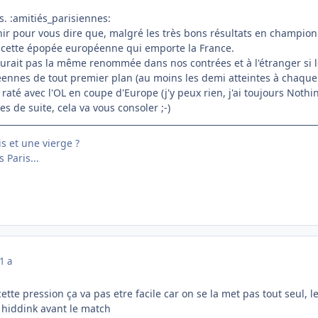
s. :amitiés_parisiennes:
enir pour vous dire que, malgré les très bons résultats en champion
cette épopée européenne qui emporte la France.
urait pas la même renommée dans nos contrées et à l'étranger si le 
nes de tout premier plan (au moins les demi atteintes à chaque f
até avec l'OL en coupe d'Europe (j'y peux rien, j'ai toujours Nothi
es de suite, cela va vous consoler ;-)
is et une vierge ?
 Paris...
1 a
cette pression ça va pas etre facile car on se la met pas tout seul
 hiddink avant le match