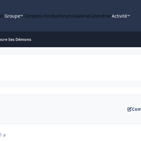
tés
Groupe
Comptes-rendus
Forums
Galerie
Calendrier
Activité
ncre Ses Démons
Com
1 a