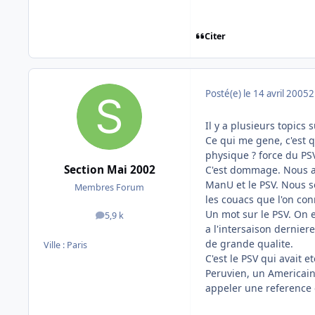
Citer
Posté(e)
le 14 avril 2005
2
Il y a plusieurs topics 
Ce qui me gene, c'est q
physique ? force du PS
Section Mai 2002
C'est dommage. Nous a
ManU et le PSV. Nous s
Membres Forum
les couacs que l'on co
Un mot sur le PSV. On e
5,9 k
messages
a l'intersaison dernie
de grande qualite.
Ville :
Paris
C'est le PSV qui avait 
Peruvien, un Americain
appeler une reference