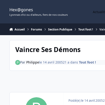
Aller au contenu
Hex@gones
Actuali
Lyonnais d'ici ou d'ailleurs, fiers de nos couleurs
Accueil
Forums
Section Publique
Tout foot !
Vai
Vaincre Ses Démons
Par
Philippe
le 14 avril 2005
21 a
dans
Tout foot !
Posté(e)
le 14 avril 2005
2