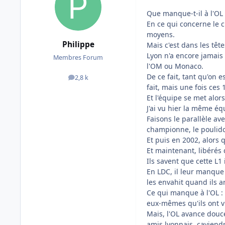
Que manque-t-il à l'OL 
En ce qui concerne le c
moyens.
Philippe
Mais c'est dans les têt
Lyon n'a encore jamais
Membres Forum
l'OM ou Monaco.
De ce fait, tant qu'on e
2,8 k
messages
fait, mais une fois ces 
Et l'équipe se met alor
J'ai vu hier la même éq
Faisons le parallèle a
championne, le poulidor 
Et puis en 2002, alors 
Et maintenant, libérés d
Ils savent que cette L1
En LDC, il leur manque 
les envahit quand ils a
Ce qui manque à l'OL : 
eux-mêmes qu'ils ont v
Mais, l'OL avance douc
amis lyonnais, çaviendr