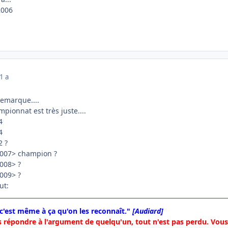
2006
1 a
remarque....
mpionnat est très juste....
4
4
2 ?
007> champion ?
008> ?
009> ?
ut:
 c'est même à ça qu'on les reconnaît."
[Audiard]
 répondre à l'argument de quelqu'un, tout n'est pas perdu. Vous 