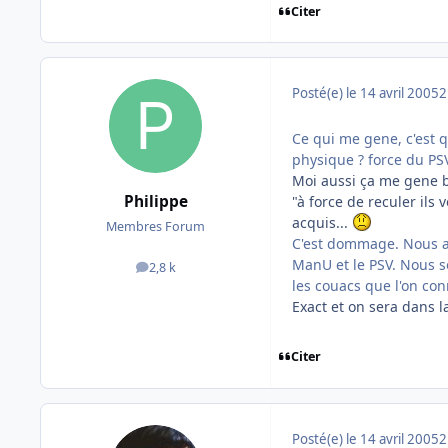
Citer
Posté(e)
le 14 avril 2005
2
Ce qui me gene, c'est q
physique ? force du PS
Moi aussi ça me gene be
Philippe
"à force de reculer ils
acquis...
Membres Forum
C'est dommage. Nous a
ManU et le PSV. Nous s
2,8 k
messages
les couacs que l'on co
Exact et on sera dans l
Citer
Posté(e)
le 14 avril 2005
2