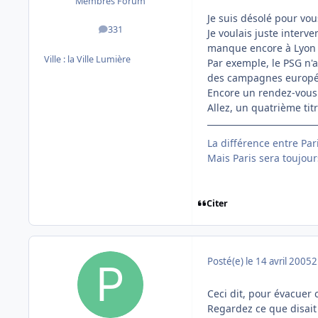
Membres Forum
Je suis désolé pour vou
331
Je voulais juste interv
messages
manque encore à Lyon 
Ville :
la Ville Lumière
Par exemple, le PSG n'a
des campagnes européen
Encore un rendez-vous r
Allez, un quatrième titr
La différence entre Par
Mais Paris sera toujours
Citer
Posté(e)
le 14 avril 2005
2
Ceci dit, pour évacuer 
Regardez ce que disait