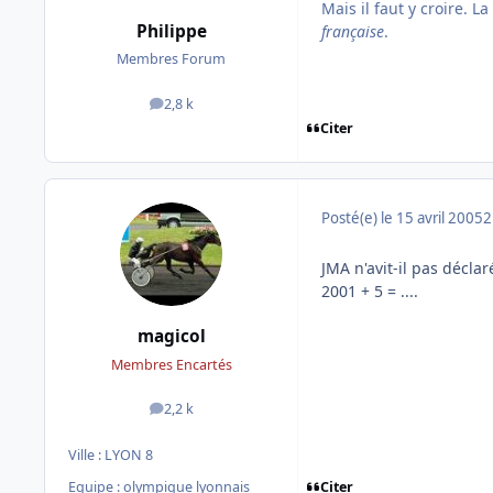
Mais il faut y croire. 
Philippe
française
.
Membres Forum
2,8 k
messages
Citer
Posté(e)
le 15 avril 2005
2
JMA n'avit-il pas décla
2001 + 5 = ....
magicol
Membres Encartés
2,2 k
messages
Ville :
LYON 8
Citer
Equipe : olympique lyonnais