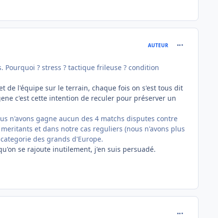
comment_715
AUTEUR
 Pourquoi ? stress ? tactique frileuse ? condition
de l'équipe sur le terrain, chaque fois on s'est tous dit
 gene c'est cette intention de reculer pour préserver un
us n'avons gagne aucun des 4 matchs disputes contre
meritants et dans notre cas reguliers (nous n'avons plus
a categorie des grands d'Europe.
u'on se rajoute inutilement, j'en suis persuadé.
comment_716