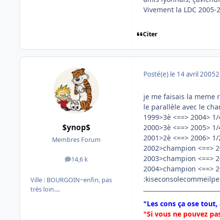
Vivement la LDC 2005-
Citer
Posté(e)
le 14 avril 2005
2
je me faisais la meme 
le parallèle avec le cha
1999>3è <==> 2004> 1/
$ynop$
2000>3è <==> 2005> 1/
2001>2è <==> 2006> 1/
Membres Forum
2002>champion <==> 2
2003>champion <==> 2
14,6 k
messages
2004>champion <==> 2
:kiseconsolecommeilpe
Ville :
BOURGOIN~enfin, pas
très loin....
"Les cons ça ose tout,
"Si vous ne pouvez pas