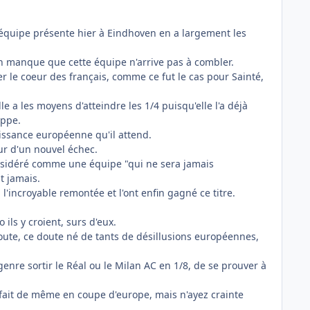
 l'équipe présente hier à Eindhoven en a largement les
'un manque que cette équipe n'arrive pas à combler.
 le coeur des français, comme ce fut le cas pour Sainté,
le a les moyens d'atteindre les 1/4 puisqu'elle l'a déjà
appe.
aissance européenne qu'il attend.
ur d'un nouvel échec.
onsidéré comme une équipe "qui ne sera jamais
nt jamais.
 l'incroyable remontée et l'ont enfin gagné ce titre.
ils y croient, surs d'eux.
doute, ce doute né de tants de désillusions européennes,
enre sortir le Réal ou le Milan AC en 1/8, de se prouver à
fait de même en coupe d'europe, mais n'ayez crainte