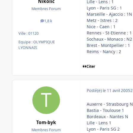
Nikolic
Lille - Lens : 1
Lyon - Paris SG : 1
Membres Forum
Marseille - Ajaccio : 1N
Metz - Istres : 2
1,8 k
messages
Nice - Caen : 1
Rennes - St-Etienne : 1
Ville :
01120
Sochaux - Monaco : N2
Equipe : OLYMPIQUE
Brest - Montpellier : 1
LYONNAIS
Reims - Nancy : 2
Citer
Posté(e)
le 11 avril 2005
2
Auxerre - Strasbourg N
Bastia - Toulouse 1
Bordeaux - Nantes N
Tom-byk
Lille - Lens 1
Lyon - Paris SG 2
Membres Forum