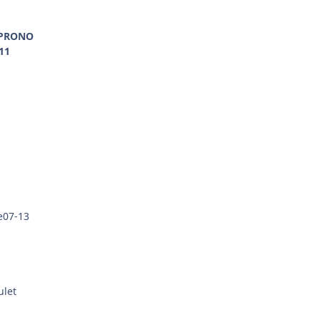
 PRONO
 11
e07-13
ulet