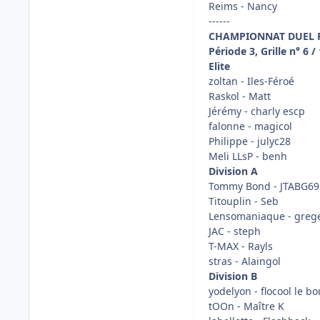
Reims - Nancy
------
CHAMPIONNAT DUEL
Période 3, Grille n° 6 /
Elite
zoltan - Iles-Féroé
Raskol - Matt
Jérémy - charly escp
falonne - magicol
Philippe - julyc28
Meli LLsP - benh
Division A
Tommy Bond - JTABG69
Titouplin - Seb
Lensomaniaque - greg
JAC - steph
T-MAX - Rayls
stras - Alaingol
Division B
yodelyon - flocool le bo
tOOn - Maître K