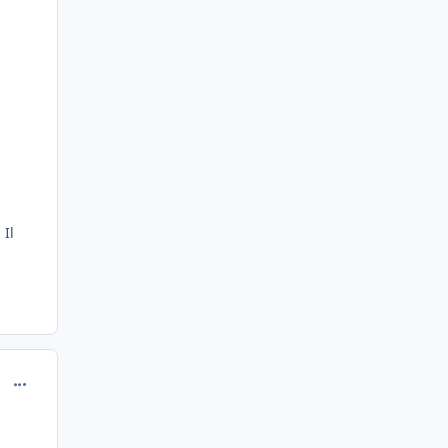
 Il
comment_70811