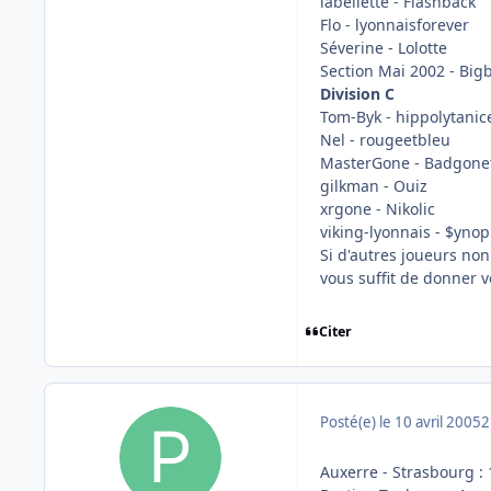
labellette - Flashback
Flo - lyonnaisforever
Séverine - Lolotte
Section Mai 2002 - Big
Division C
Tom-Byk - hippolytanic
Nel - rougeetbleu
MasterGone - Badgone
gilkman - Ouiz
xrgone - Nikolic
viking-lyonnais - $yno
Si d'autres joueurs no
vous suffit de donner v
Citer
Posté(e)
le 10 avril 2005
2
Auxerre - Strasbourg :