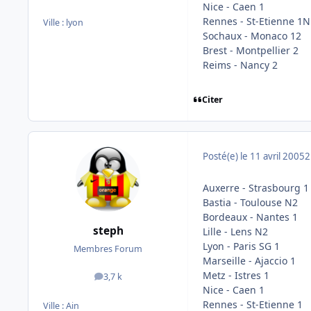
Nice - Caen 1
Rennes - St-Etienne 1N
Ville :
lyon
Sochaux - Monaco 12
Brest - Montpellier 2
Reims - Nancy 2
Citer
Posté(e)
le 11 avril 2005
2
Auxerre - Strasbourg 1
Bastia - Toulouse N2
Bordeaux - Nantes 1
steph
Lille - Lens N2
Lyon - Paris SG 1
Membres Forum
Marseille - Ajaccio 1
Metz - Istres 1
3,7 k
messages
Nice - Caen 1
Rennes - St-Etienne 1
Ville :
Ain