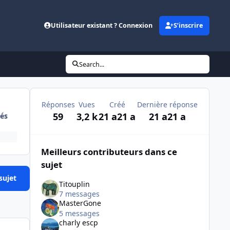
Utilisateur existant ? Connexion
S’inscrire
Search...
Réponses
Vues
Créé
Dernière réponse
59
3,2 k
21 a
21 a
21 a
21 a
és
Meilleurs contributeurs dans ce
sujet
sujet
Titouplin
7 messages
MasterGone
5 messages
charly escp