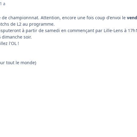
1 a
le de championnnat. Attention, encore une fois coup d'envoi le
vend
atchs de L2 au programme.
isputeront à partir de samedi en commençant par Lille-Lens à 17h
G dimanche soir.
lez l'OL !
our tout le monde)