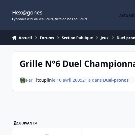
Aller au contenu
Hex@gones
Actuali
Lyonnais d'ici ou d'ailleurs, fiers de nos couleurs
Accueil
Forums
Section Publique
Jeux
Duel-pro
Grille N°6 Duel Championn
Par
Titouplin
le 10 avril 2005
21 a
dans
Duel-pronos
DERNIÈRE PAGE
1
2
3
SUIVANT