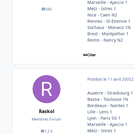
Marseille - Ajaccio 1
Metz - Istres 1
345
messages
Nice - Caen N2
Rennes - St-Etienne 1
Sochaux - Monaco 1N
Brest - Montpellier 1
Reims - Nancy N2
Citer
Posté(e)
le 11 avril 2005
2
Auxerre - Strasbourg 1
Bastia - Toulouse 1N
Bordeaux - Nantes 1
Raskol
Lille - Lens 1
Lyon - Paris SG 1
Membres Forum
Marseille - Ajaccio 1
Metz - Istres 1
1,2 k
messages