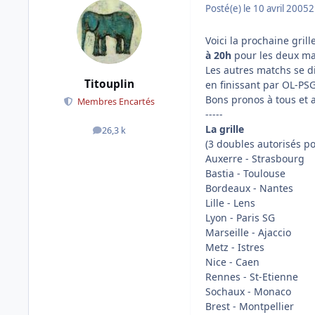
Posté(e)
le 10 avril 2005
2
Voici la prochaine gril
à 20h
pour les deux m
Les autres matchs se d
Titouplin
en finissant par OL-PS
Bons pronos à tous et al
Membres Encartés
-----
La grille
26,3 k
messages
(3 doubles autorisés p
Auxerre - Strasbourg
Bastia - Toulouse
Bordeaux - Nantes
Lille - Lens
Lyon - Paris SG
Marseille - Ajaccio
Metz - Istres
Nice - Caen
Rennes - St-Etienne
Sochaux - Monaco
Brest - Montpellier