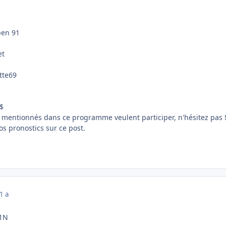
ben 91
et
tte69
p$
n mentionnés dans ce programme veulent participer, n'hésitez pas !
os pronostics sur ce post.
1 a
 1N