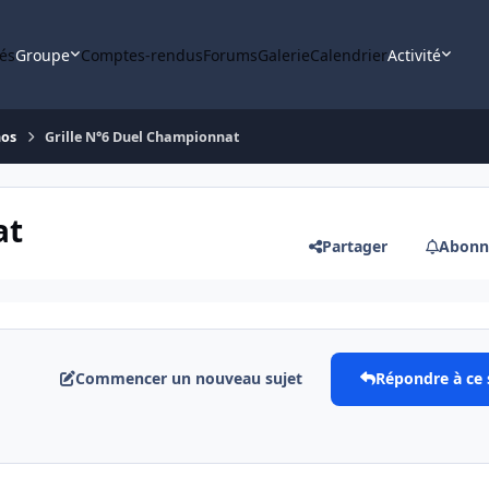
tés
Groupe
Comptes-rendus
Forums
Galerie
Calendrier
Activité
nos
Grille N°6 Duel Championnat
at
Partager
Abonn
Commencer un nouveau sujet
Répondre à ce 