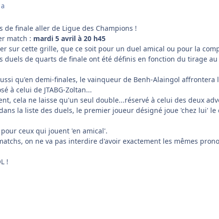
 a
rts de finale aller de Ligue des Champions !
er match :
mardi 5 avril à 20 h45
r sur cette grille, que ce soit pour un duel amical ou pour la compé
es duels de quarts de finale ont été définis en fonction du tirage a
 aussi qu'en demi-finales, le vainqueur de Benh-Alaingol affrontera
é à celui de JTABG-Zoltan...
, cela ne laisse qu'un seul double...réservé à celui des deux adve
ans la liste des duels, le premier joueur désigné joue 'chez lui' le 
pour ceux qui jouent 'en amical'.
matchs, on ne va pas interdire d'avoir exactement les mêmes pron
L !