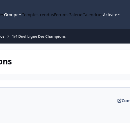
tés
Groupe
Comptes-rendus
Forums
Galerie
Calendrier
Activité
nos
1/4 Duel Ligue Des Champions
ons
Com