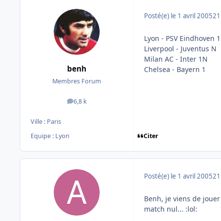
Posté(e)
le 1 avril 2005
21
Lyon - PSV Eindhoven 1
Liverpool - Juventus N
Milan AC - Inter 1N
benh
Chelsea - Bayern 1
Membres Forum
6,8 k
messages
Ville :
Paris
Citer
Equipe : Lyon
Posté(e)
le 1 avril 2005
21
Benh, je viens de jouer
match nul... :lol: