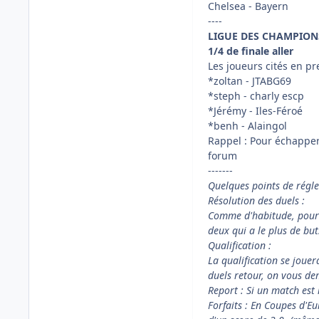
Chelsea - Bayern
----
LIGUE DES CHAMPION
1/4 de finale aller
Les joueurs cités en pr
*zoltan - JTABG69
*steph - charly escp
*Jérémy - Iles-Féroé
*benh - Alaingol
Rappel : Pour échapper
forum
-------
Quelques points de régl
Résolution des duels :
Comme d'habitude, pour ma
deux qui a le plus de bu
Qualification :
La qualification se jouer
duels retour, on vous de
Report : Si un match est 
Forfaits : En Coupes d'E