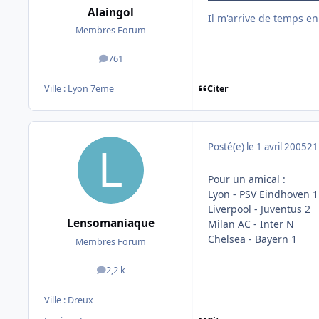
Alaingol
Il m'arrive de temps en
Membres Forum
761
messages
Citer
Ville :
Lyon 7eme
Posté(e)
le 1 avril 2005
21
Pour un amical :
Lyon - PSV Eindhoven 1
Liverpool - Juventus 2
Lensomaniaque
Milan AC - Inter N
Chelsea - Bayern 1
Membres Forum
2,2 k
messages
Ville :
Dreux