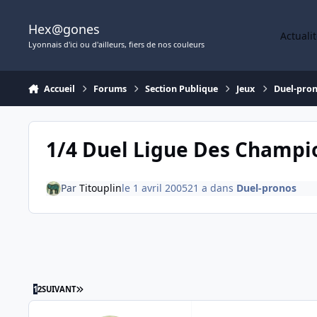
Aller au contenu
Hex@gones
Actuali
Lyonnais d'ici ou d'ailleurs, fiers de nos couleurs
Accueil
Forums
Section Publique
Jeux
Duel-pro
1/4 Duel Ligue Des Champi
Par
Titouplin
le 1 avril 2005
21 a
dans
Duel-pronos
DERNIÈRE PAGE
1
2
SUIVANT