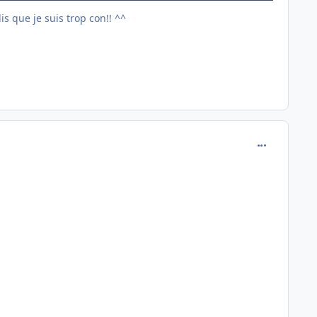
s que je suis trop con!! ^^
comment_692