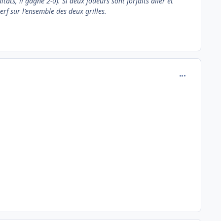
ats, il gagne 2-0). Si deux joueurs sont forfaits aller et
erf sur l'ensemble des deux grilles.
comment_691