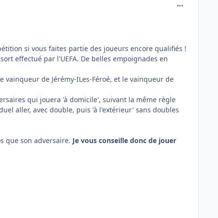
comment_691
tition si vous faites partie des joueurs encore qualifiés !
u sort effectué par l'UEFA. De belles empoignades en
 le vainqueur de Jérémy-ILes-Féroé, et le vainqueur de
rsaires qui jouera 'à domicile', suivant la même règle
duel aller, avec double, puis 'à l'extérieur' sans doubles
os que son adversaire.
Je vous conseille donc de jouer