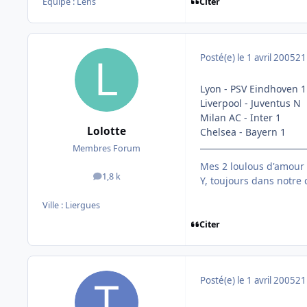
Citer
Equipe : Lens
Posté(e)
le 1 avril 2005
21
Lyon - PSV Eindhoven 1
Liverpool - Juventus N
Milan AC - Inter 1
Lolotte
Chelsea - Bayern 1
Membres Forum
Mes 2 loulous d'amour
1,8 k
messages
Y, toujours dans notre
Ville :
Liergues
Citer
Posté(e)
le 1 avril 2005
21