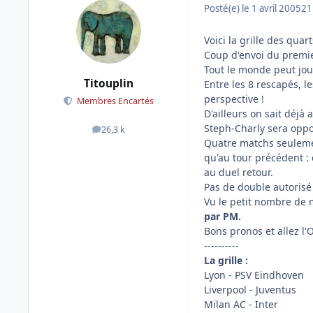
Posté(e)
le 1 avril 2005
21
Voici la grille des qua
Coup d'envoi du premi
Tout le monde peut joue
Titouplin
Entre les 8 rescapés, l
perspective !
Membres Encartés
D'ailleurs on sait déjà
Steph-Charly sera oppos
26,3 k
messages
Quatre matchs seulement
qu'au tour précédent : d
au duel retour.
Pas de double autorisé 
Vu le petit nombre de 
par PM.
Bons pronos et allez l'O
----------
La grille :
Lyon - PSV Eindhoven
Liverpool - Juventus
Milan AC - Inter