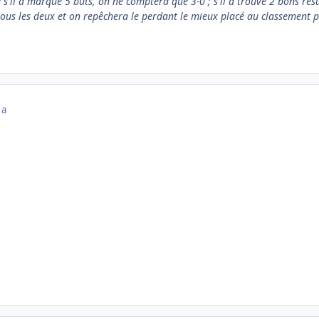
s'il a marqué 5 buts, on ne comptera que 3-0 ; s'il a trouvé 2 bons résult
 tous les deux et on repêchera le perdant le mieux placé au classement p
 a