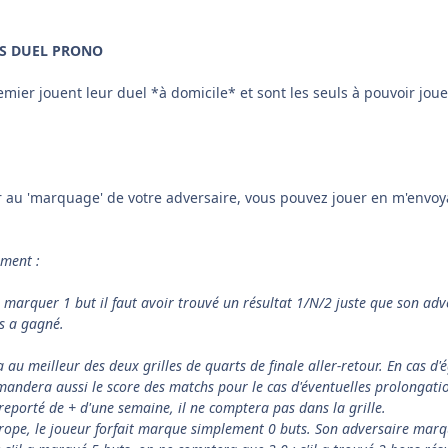
S DUEL PRONO
emier jouent leur duel *à domicile* et sont les seuls à pouvoir jou
 au 'marquage' de votre adversaire, vous pouvez jouer en m'envoya
ement :
rquer 1 but il faut avoir trouvé un résultat 1/N/2 juste que son advers
ts a gagné.
a au meilleur des deux grilles de quarts de finale aller-retour. En cas d'é
mandera aussi le score des matchs pour le cas d'éventuelles prolongation
reporté de + d'une semaine, il ne comptera pas dans la grille.
urope, le joueur forfait marque simplement 0 buts. Son adversaire marqu