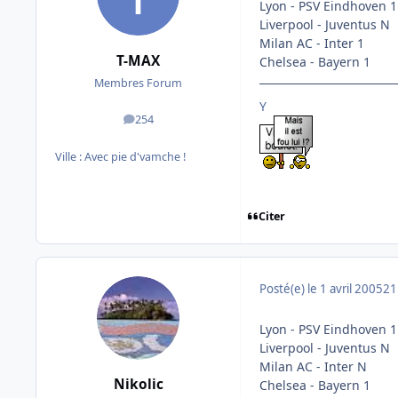
Lyon - PSV Eindhoven 1
Liverpool - Juventus N
Milan AC - Inter 1
T-MAX
Chelsea - Bayern 1
Membres Forum
Y
254
messages
Ville :
Avec pie d'vamche !
Citer
Posté(e)
le 1 avril 2005
21
Lyon - PSV Eindhoven 1
Liverpool - Juventus N
Milan AC - Inter N
Nikolic
Chelsea - Bayern 1