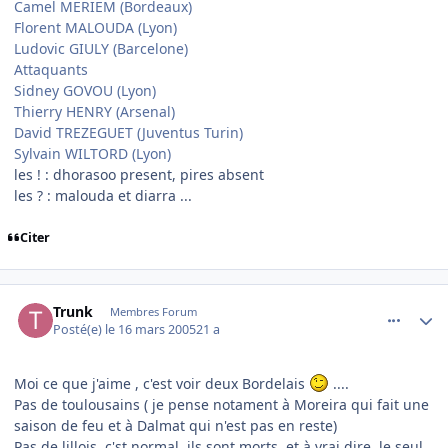
Camel MERIEM (Bordeaux)
Florent MALOUDA (Lyon)
Ludovic GIULY (Barcelone)
Attaquants
Sidney GOVOU (Lyon)
Thierry HENRY (Arsenal)
David TREZEGUET (Juventus Turin)
Sylvain WILTORD (Lyon)
les ! : dhorasoo present, pires absent
les ? : malouda et diarra ...
Citer
comment_66747
Author stats
Trunk
Membres Forum
Posté(e)
le 16 mars 2005
21 a
Moi ce que j'aime , c'est voir deux Bordelais
....
Pas de toulousains ( je pense notament à Moreira qui fait une
saison de feu et à Dalmat qui n'est pas en reste)
Pas de lillois, c'st normal, ils sont morts, et à vrai dire, le seul