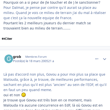
Pourquoi on a si peur de (le toucher et de ) le sanctionner?
Pour Dalmat, je pense par contre qu'il aurait sa place au
milieu. Quand je vois ce milieu de terrain j'ai du mal à réaliser
que c'est ça la nouvelle equipe de France.
Pourtant les 2 meilleurs joueurs du dernier match se
trouvaient bien au milieu de terrain........
Citer
comment_66995
Author stats
grob
Membres Forum
Posté(e)
le 18 mars 2005
21 a
Là pas d'accord non plus, Govou a pour moi plus sa place que
Malouda, grâce à, je trouve, de meilleures performances,
sachant en plus qu'il est plus "ancien" au sein de l'EDF, et qu'il
en faut un peu quand meme.
oui et non
Je trouve que Govou est très bon en ce moment, mais
Malouda n'a aucune concurrence en EdF, là où Govou est en