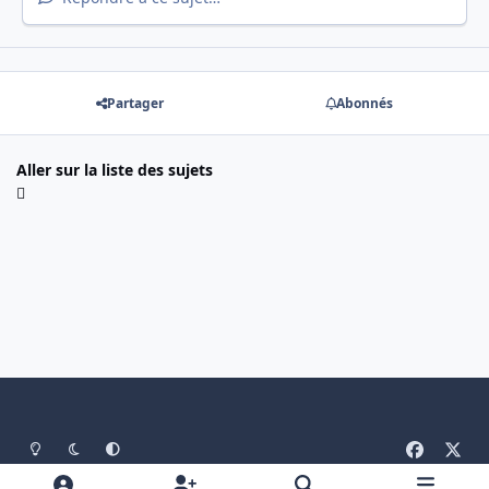
Partager
Abonnés
Aller sur la liste des sujets
Light Mode
Mode sombre
System Preference
f
x
a
Langue
Politique de confidentialité
Nous contacter