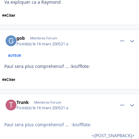
Va expliquer ca a Raymond
Citer
comment_66767
Author stats
gob
Membres Forum
Posté(e)
le 16 mars 2005
21 a
AUTEUR
Paul sera plus comprehensif ... :kisifflote:
Citer
comment_66769
Author stats
Trunk
Membres Forum
Posté(e)
le 16 mars 2005
21 a
Paul sera plus comprehensif ... :kisifflote:
<{POST_SNAPBACK}>