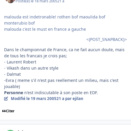
Posté(e)
le 18 mars 2005
21 a
malouda est indetronable! rothen bof maoulida bof
monterubio bof
malouda c'est le must en france a gauche
<{POST_SNAPBACK}>
Dans le championnat de France, ca ne fait aucun doute, mais
de tous les francais je crois pas;
- Laurent Robert
- Vikash dans un autre style
- Dalmat
-Evra ( meme s'il n'est pas reellement un milieu, mais c'est
jouable)
Personne
n'est indiscutable à son poste en EDF.
Modifié
le 19 mars 2005
21 a
par ejilan
Citer
comment_67235
Author stats