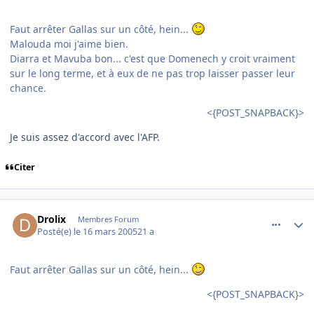
Faut arrêter Gallas sur un côté, hein...
Malouda moi j'aime bien.
Diarra et Mavuba bon... c'est que Domenech y croit vraiment
sur le long terme, et à eux de ne pas trop laisser passer leur
chance.
<{POST_SNAPBACK}>
Je suis assez d'accord avec l'AFP.
Citer
comment_66765
Author stats
Drolix
Membres Forum
Posté(e)
le 16 mars 2005
21 a
Faut arrêter Gallas sur un côté, hein...
<{POST_SNAPBACK}>