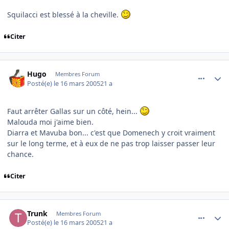
Squilacci est blessé à la cheville.
Citer
comment_66763
Author stats
Hugo
Membres Forum
Posté(e)
le 16 mars 2005
21 a
Faut arrêter Gallas sur un côté, hein...
Malouda moi j'aime bien.
Diarra et Mavuba bon... c'est que Domenech y croit vraiment
sur le long terme, et à eux de ne pas trop laisser passer leur
chance.
Citer
comment_66764
Author stats
Trunk
Membres Forum
Posté(e)
le 16 mars 2005
21 a