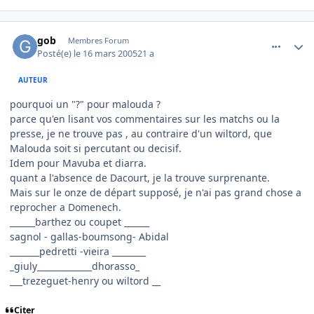
comment_66754
Author stats
gob
Membres Forum
Posté(e)
le 16 mars 2005
21 a
AUTEUR
pourquoi un "?" pour malouda ?
parce qu'en lisant vos commentaires sur les matchs ou la
presse, je ne trouve pas , au contraire d'un wiltord, que
Malouda soit si percutant ou decisif.
Idem pour Mavuba et diarra.
quant a l'absence de Dacourt, je la trouve surprenante.
Mais sur le onze de départ supposé, je n'ai pas grand chose a
reprocher a Domenech.
______barthez ou coupet ______
sagnol - gallas-boumsong- Abidal
_______pedretti -vieira ________
_giuly_____________dhorasso_
___trezeguet-henry ou wiltord __
Citer