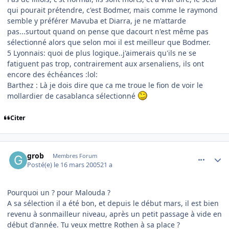
qui pourait prétendre, c'est Bodmer, mais comme le raymond
semble y préférer Mavuba et Diarra, je ne m'attarde
pas...surtout quand on pense que dacourt n'est même pas
sélectionné alors que selon moi il est meilleur que Bodmer.
5 Lyonnais: quoi de plus logique..j'aimerais qu'ils ne se
fatiguent pas trop, contrairement aux arsenaliens, ils ont
encore des échéances :lol:
Barthez : Là je dois dire que ca me troue le fion de voir le
mollardier de casablanca sélectionné
Citer
comment_66751
Author stats
grob
Membres Forum
Posté(e)
le 16 mars 2005
21 a
Pourquoi un ? pour Malouda ?
A sa sélection il a été bon, et depuis le début mars, il est bien
revenu à sonmailleur niveau, après un petit passage à vide en
début d'année. Tu veux mettre Rothen à sa place ?