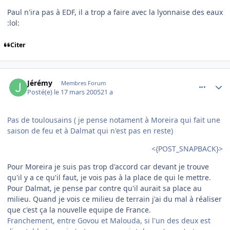
Paul n'ira pas à EDF, il a trop a faire avec la lyonnaise des eaux
:lol:
Citer
comment_66945
Author stats
Jérémy
Membres Forum
Posté(e)
le 17 mars 2005
21 a
Pas de toulousains ( je pense notament à Moreira qui fait une
saison de feu et à Dalmat qui n'est pas en reste)
<{POST_SNAPBACK}>
Pour Moreira je suis pas trop d'accord car devant je trouve
qu'il y a ce qu'il faut, je vois pas à la place de qui le mettre.
Pour Dalmat, je pense par contre qu'il aurait sa place au
milieu. Quand je vois ce milieu de terrain j'ai du mal à réaliser
que c'est ça la nouvelle equipe de France.
Franchement, entre Govou et Malouda, si l'un des deux est