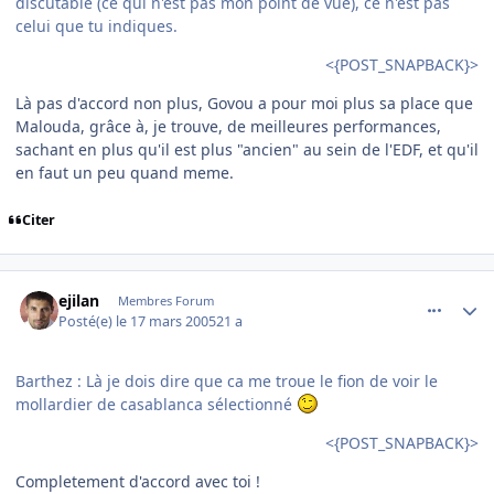
discutable (ce qui n'est pas mon point de vue), ce n'est pas
celui que tu indiques.
<{POST_SNAPBACK}>
Là pas d'accord non plus, Govou a pour moi plus sa place que
Malouda, grâce à, je trouve, de meilleures performances,
sachant en plus qu'il est plus "ancien" au sein de l'EDF, et qu'il
en faut un peu quand meme.
Citer
comment_66948
Author stats
ejilan
Membres Forum
Posté(e)
le 17 mars 2005
21 a
Barthez : Là je dois dire que ca me troue le fion de voir le
mollardier de casablanca sélectionné
<{POST_SNAPBACK}>
Completement d'accord avec toi !