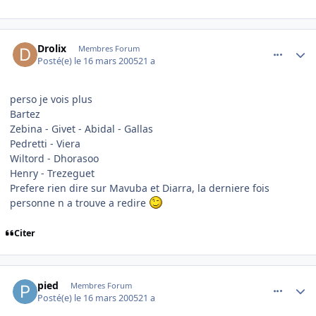
comment_66758
Author stats
Drolix
Membres Forum
Posté(e)
le 16 mars 2005
21 a
perso je vois plus
Bartez
Zebina - Givet - Abidal - Gallas
Pedretti - Viera
Wiltord - Dhorasoo
Henry - Trezeguet
Prefere rien dire sur Mavuba et Diarra, la derniere fois
personne n a trouve a redire
Citer
comment_66759
Author stats
pied
Membres Forum
Posté(e)
le 16 mars 2005
21 a