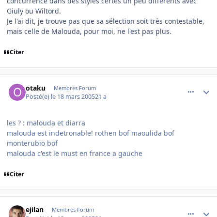
concurrence dans des styles certes un peu différents avec
Giuly ou Wiltord.
Je l'ai dit, je trouve pas que sa sélection soit très contestable,
mais celle de Malouda, pour moi, ne l'est pas plus.
Citer
comment_67208
Author stats
otaku
Membres Forum
Posté(e)
le 18 mars 2005
21 a
les ? : malouda et diarra
malouda est indetronable! rothen bof maoulida bof
monterubio bof
malouda c'est le must en france a gauche
Citer
comment_67216
Author stats
ejilan
Membres Forum