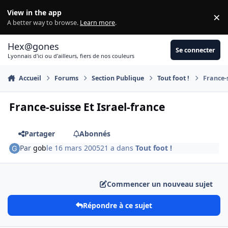
Aller au contenu
View in the app
×
Di
A better way to browse.
Learn more
.
Hex@gones
Se connecter
Lyonnais d'ici ou d'ailleurs, fiers de nos couleurs
Accueil
Forums
Section Publique
Tout foot !
France-s
France-suisse Et Israel-france
Partager
Abonnés
Par
gob
le 16 mars 2005
21 a
dans
Tout foot !
Commencer un nouveau sujet
Répondre à ce sujet