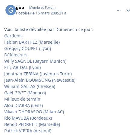
comment_66742
Author stats
gob
Membres Forum
Posté(e)
le 16 mars 2005
21 a
Voici la liste dévoilée par Domenech ce jour:
Gardiens
Fabien BARTHEZ (Marseille)
Grégory COUPET (Lyon)
Défenseurs
Willy SAGNOL (Bayern Munich)
Eric ABIDAL (Lyon)
Jonathan ZEBINA (Juventus Turin)
Jean-Alain BOUMSONG (Newcastle)
William GALLAS (Chelsea)
Gaël GIVET (Monaco)
Milieux de terrain
Alou DIARRA (Lens)
Vikash DHORASOO (Milan AC)
Rio MAVUBA (Bordeaux)
Benoît PEDRETTI (Marseille)
Patrick VIEIRA (Arsenal)