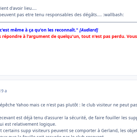
nt d'avoir lieu....
peuvent pas etre tenu responsables des dégâts.... :wallbash:
 c'est même à ça qu'on les reconnaît."
[Audiard]
 répondre à l'argument de quelqu'un, tout n'est pas perdu. Vous 
19 a
 dépêche Yahoo mais ce n'est pas plutôt : le club visiteur ne peut 
recevant est déjà tenu d'assurer la sécurité, de faire fouiller les su
qui est relativement logique.
ertains supp visiteurs peuvent se comporter à Gerland, les objets 
ux que la fouille soit assurée par le club recevant...