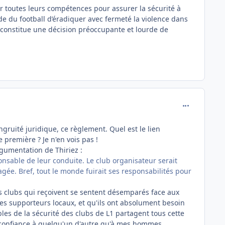
er toutes leurs compétences pour assurer la sécurité à
de du football d’éradiquer avec fermeté la violence dans
 constitue une décision préoccupante et lourde de
comment_162
ngruité juridique, ce règlement. Quel est le lien
 première ? Je n'en vois pas !
argumentation de Thiriez :
ponsable de leur conduite. Le club organisateur serait
agée. Bref, tout le monde fuirait ses responsabilités pour
les clubs qui reçoivent se sentent désemparés face aux
es supporteurs locaux, et qu'ils ont absolument besoin
les de la sécurité des clubs de L1 partagent tous cette
ire confiance à quelqu'un d'autre qu'à mes hommes,