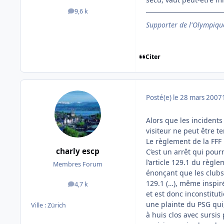
9,6 k
messages
Supporter de l'Olympique
Citer
Posté(e)
le 28 mars 2007
Alors que les incidents 
visiteur ne peut être 
Le règlement de la FFF 
charly escp
C’est un arrêt qui pourr
l’article 129.1 du règl
Membres Forum
énonçant que les clubs 
129.1 (…), même inspiré
4,7 k
messages
et est donc inconstituti
une plainte du PSG qui
Ville :
Zürich
à huis clos avec sursis