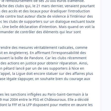
mer le remboursement de ses 20 000 euros d'amende.
âche des clubs qui, le 21 mars dernier, venaient pourtant
s des accès et des locaux pour éradiquer l’introduction
 contre tout auteur d’acte de violence à l’intérieur des
vec les clubs de supporters sur un dialogue excluant toute
Une belle déclaration d’intention. Mais quand on voit la
r demander de contrôler des éléments qui leur sont
 prendre des mesures véritablement radicales, comme
t en Angleterre). En affirmant l’irresponsabilité des
a ouvert la boîte de Pandore. Car les clubs récemment
es actions en justice pour obtenir réparation. Ainsi,
un pétard lancé par un de ses supporters à Nice en
l'appel, la Ligue doit encore statuer sur des affaires plus
 base légale s’appuyer, on souhaite bien du courage aux
s les sanctions infligées au Paris-Saint-Germain à la
29 mai 2004 entre le PSG et Châteauroux. Elle a décidé
s dont la FFF et la LFP disposent pour mettre en œuvre les