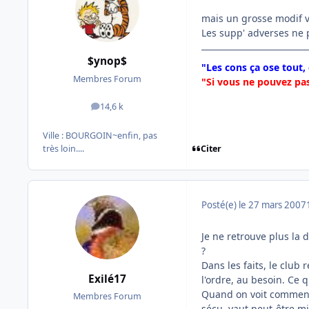
mais un grosse modif vie
Les supp' adverses ne 
$ynop$
"Les cons ça ose tout,
Membres Forum
"Si vous ne pouvez pas
14,6 k
messages
Ville :
BOURGOIN~enfin, pas
Citer
très loin....
Posté(e)
le 27 mars 2007
Je ne retrouve plus la
?
Dans les faits, le club 
Exilé17
l'ordre, au besoin. Ce 
Quand on voit comment c
Membres Forum
sécu, vaut peut-être mie