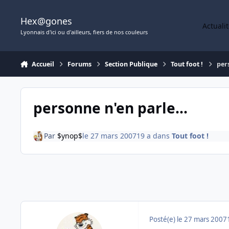
Aller au contenu
Hex@gones
Actuali
Lyonnais d'ici ou d'ailleurs, fiers de nos couleurs
Accueil
Forums
Section Publique
Tout foot !
per
personne n'en parle...
Par
$ynop$
le 27 mars 2007
19 a
dans
Tout foot !
Posté(e)
le 27 mars 2007