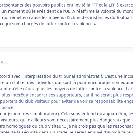
ésentants des pouvoirs publics ont invité la FFF et la LFP à exerc
 à un moment où le Président de l’UEFA réaffirme la volonté du mon
t qui remet en cause les moyens d’action des instances du football
 qui sont chargés de lutter contre la violence.»
19 a
ccord avec l'interprétation du tribunal administratif. C'est une inco
tre un club et des individus qui sont là pour encourager son équipe
isent qu'elle n'aura plus les moyens de lutter contre la violence. L'
it plus intérêt à encadrer ses supporteurs, car il ne serait plus res
pporters du club visiteur pour éviter de voir sa responsabilité eng
 police.
teur (sinon très simplificateur). Cela sous-entend qu'aujourd'hui, 
visiteurs, qui d'ailleurs sont nécessairement plus dangereux que l
s homologues du club visiteur... Je ne crois pas que les responsab
onsable de la sécurité dans un stade, je serais ennuyé d'avoir à fa