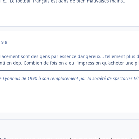
l c... Le football français est dans de bien mauvaises mains...
19 a
placement sont des gens par essence dangereux... tellement plus 
enti en dep. Combien de fois on a eu l'impression qu'acheter une plac
 Lyonnais de 1990 à son remplacement par la société de spectacles tél