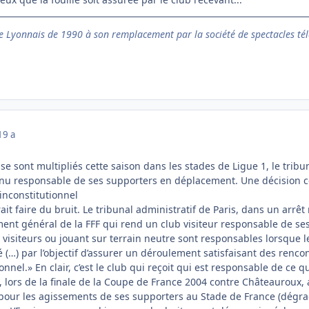
 Lyonnais de 1990 à son remplacement par la société de spectacles tél
19 a
se sont multipliés cette saison dans les stades de Ligue 1, le tribu
tenu responsable de ses supporters en déplacement. Une décision co
inconstitutionnel
ait faire du bruit. Le tribunal administratif de Paris, dans un arrêt 
ement général de la FFF qui rend un club visiteur responsable de ses
visiteurs ou jouant sur terrain neutre sont responsables lorsque les
 (…) par l’objectif d’assurer un déroulement satisfaisant des renc
onnel.» En clair, c’est le club qui reçoit qui est responsable de ce 
, lors de la finale de la Coupe de France 2004 contre Châteauroux
 pour les agissements de ses supporters au Stade de France (dégrad