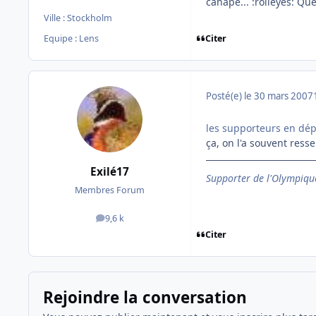
canapé... :rolleyes: Que
Ville :
Stockholm
Citer
Equipe : Lens
Posté(e)
le 30 mars 2007
les supporteurs en dé
ça, on l'a souvent ress
Exilé17
Supporter de l'Olympique
Membres Forum
9,6 k
messages
Citer
Rejoindre la conversation