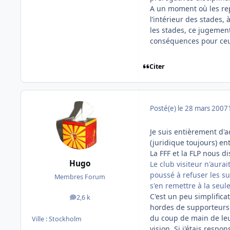
A un moment où les repr
l’intérieur des stades,
les stades, ce jugemen
conséquences pour ceux
Citer
Posté(e)
le 28 mars 2007
Je suis entièrement d'a
(juridique toujours) en
La FFF et la FLP nous d
Hugo
Le club visiteur n'aura
poussé à refuser les su
Membres Forum
s'en remettre à la seule
C'est un peu simplifica
2,6 k
messages
hordes de supporteurs 
du coup de main de leur
Ville :
Stockholm
vision. Si j'étais resp