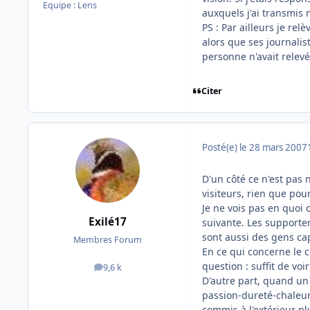
Equipe : Lens
auxquels j'ai transmis
PS : Par ailleurs je rel
alors que ses journalis
personne n'avait relevé
Citer
Posté(e)
le 28 mars 2007
D'un côté ce n'est pas 
visiteurs, rien que pou
Je ne vois pas en quoi c
Exilé17
suivante. Les supporter
sont aussi des gens ca
Membres Forum
En ce qui concerne le c
question : suffit de vo
9,6 k
messages
D'autre part, quand un 
passion-dureté-chaleur-
commis à l'extérieur pl