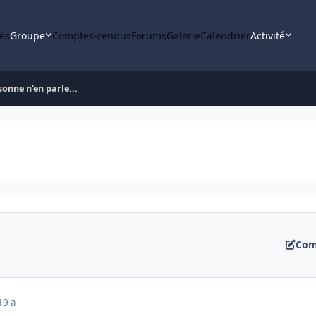
tés
Groupe
Comptes-rendus
Forums
Galerie
Calendrier
Activité
sonne n'en parle...
Com
19 a