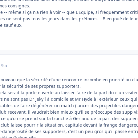
 mes consignes.
ève -- même si ça n'a rien à voir -- que L'Equipe, si fréquemment cri
tes ne sont pas tous les jours dans les prétoires... Bien joué de le
e sauf eux.
19 a
nouveau que la sécurité d'une rencontre incombe en priorité au club
r la sécurité de ses propres supporters.
ela serait la porte ouverte au laisser-faire de la part du club visit
s ne sont pas Dr Jekyll à domicile et Mr Hyde à l'extérieur, ceux q
pables de faire dégénérer un match (lancer des projectiles dangere
lub recevant, il vaudrait bien mieux qu'il se préoccupe des supp vis
ir ce qu'on se prend sur la tronche à Gerland de la part des supp en
club laisse pourrir la situation, capitule devant la frange danger
dangerosité de ses supporters, c'est un peu gros qu'il passe entre 
utôt qu'à domicile.