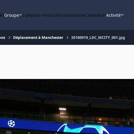
tés
Groupe
Comptes-rendus
Forums
Galerie
Calendrier
Activité
ons
Déplacement à Manchester
20180919_LDC_MCITY_001.jpg