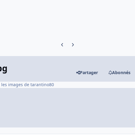
Previous carousel slide
Next carousel slide
pg
Partager
Abonnés
r les images de tarantino80