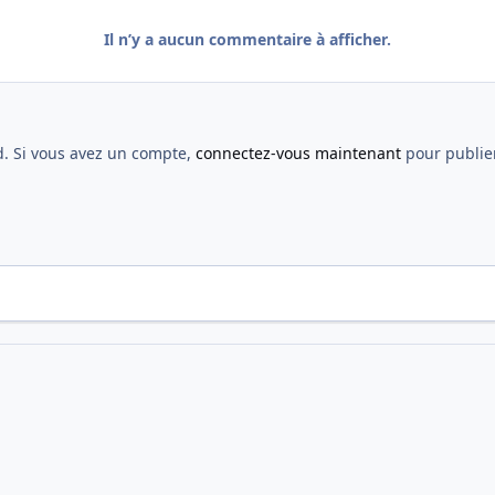
Il n’y a aucun commentaire à afficher.
d. Si vous avez un compte,
connectez-vous maintenant
pour publier
ons
Déplacement à Manchester
20180919_LDC_MCITY_001.jpg