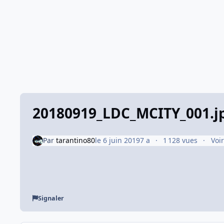
20180919_LDC_MCITY_001.j
Par
tarantino80
le 6 juin 2019
7 a
1 128 vues
Voi
Signaler