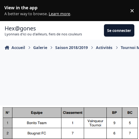
Aller au contenu
View in the app
×
Di
A better way to browse.
Learn more
.
Hex@gones
Se connecter
Lyonnais d'ici ou d'ailleurs, fiers de nos couleurs
Accueil
Galerie
Saison 2018/2019
Activités
Tournoi 