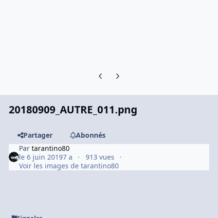
Previous carousel slide
Next carousel slide
20180909_AUTRE_011.png
Partager
Abonnés
Par
tarantino80
le 6 juin 2019
7 a
913 vues
Voir les images de tarantino80