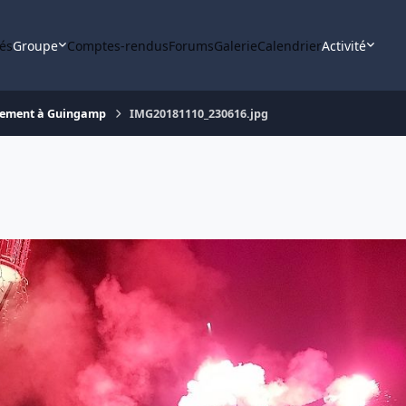
tés
Groupe
Comptes-rendus
Forums
Galerie
Calendrier
Activité
cement à Guingamp
IMG20181110_230616.jpg