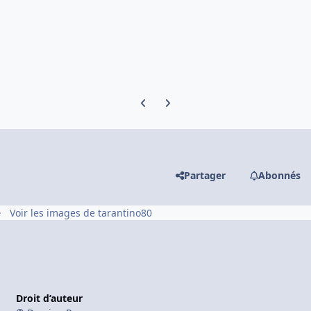
Previous carousel slide
Next carousel slide
Partager
Abonnés
Voir les images de tarantino80
Droit d’auteur