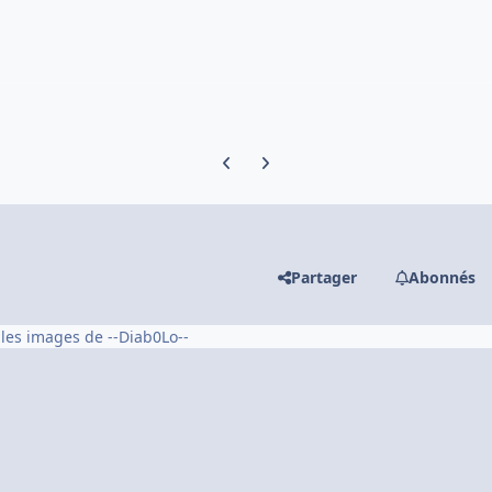
Previous carousel slide
Next carousel slide
Partager
Abonnés
 les images de --Diab0Lo--