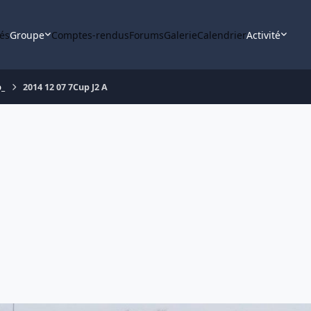
tés
Groupe
Comptes-rendus
Forums
Galerie
Calendrier
Activité
_
2014 12 07 7Cup J2 A