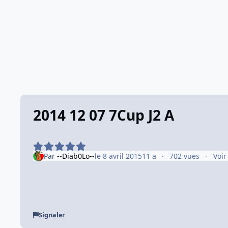
2014 12 07 7Cup J2 A
Par
--Diab0Lo--
le 8 avril 2015
11 a
702 vues
Voir
Signaler