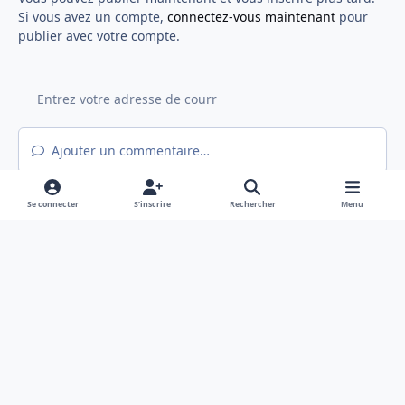
Si vous avez un compte,
connectez-vous maintenant
pour
publier avec votre compte.
Ajouter un commentaire…
Se connecter
S’inscrire
Rechercher
Menu
Light Mode
Mode sombre
System Preference
f
x
a
Langue
Politique de confidentialité
Nous contacter
c
Cookies
e
Hex@gones - Association de loi 1901 déclarée en préfecture du Rhône
b
Powered by
Invision Community
o