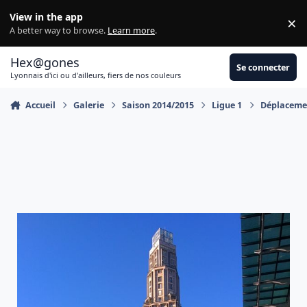
Aller au contenu
View in the app
×
Di
A better way to browse.
Learn more
.
Hex@gones
Se connecter
Lyonnais d'ici ou d'ailleurs, fiers de nos couleurs
Accueil
Galerie
Saison 2014/2015
Ligue 1
Déplacemen