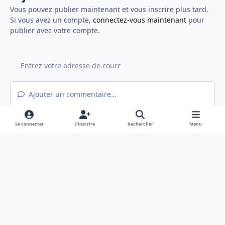
Vous pouvez publier maintenant et vous inscrire plus tard.
Si vous avez un compte,
connectez-vous maintenant
pour
publier avec votre compte.
Ajouter un commentaire…
Se connecter
S’inscrire
Rechercher
Menu
Light Mode
Mode sombre
System Preference
f
x
a
Langue
Politique de confidentialité
Nous contacter
c
Cookies
e
Hex@gones - Association de loi 1901 déclarée en préfecture du Rhône
b
Powered by
Invision Community