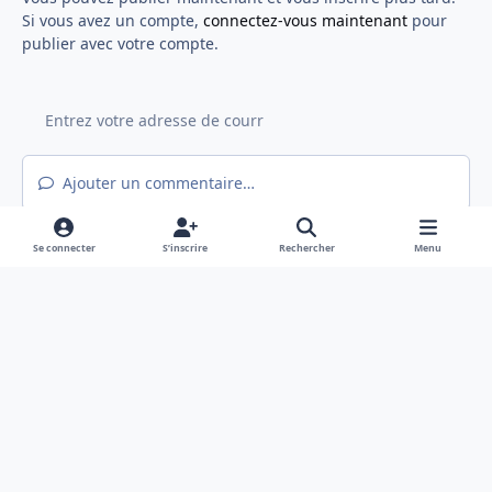
Si vous avez un compte,
connectez-vous maintenant
pour
publier avec votre compte.
Ajouter un commentaire…
Se connecter
S’inscrire
Rechercher
Menu
Light Mode
Mode sombre
System Preference
f
x
a
Langue
Politique de confidentialité
Nous contacter
c
Cookies
e
Hex@gones - Association de loi 1901 déclarée en préfecture du Rhône
b
Powered by
Invision Community
o