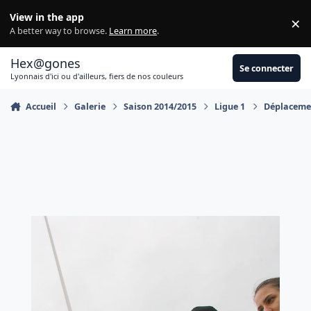
Aller au contenu
View in the app
×
Di
A better way to browse.
Learn more
.
Hex@gones
Se connecter
Lyonnais d'ici ou d'ailleurs, fiers de nos couleurs
Accueil
Galerie
Saison 2014/2015
Ligue 1
Déplacemen