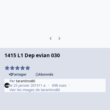
Previous carousel slide
Next carousel slide
1415 L1 Dep evian 030
Partager
Abonnés
Par
tarantino80
le 25 janvier 2015
11 a
698 vues
Voir les images de tarantino80