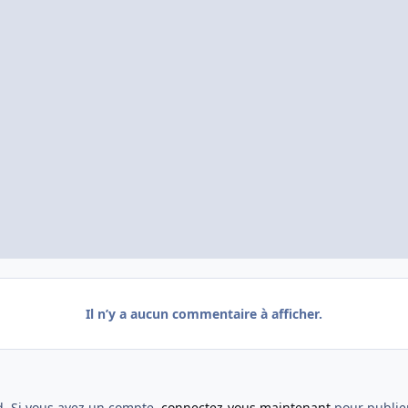
Il n’y a aucun commentaire à afficher.
d. Si vous avez un compte,
connectez-vous maintenant
pour publier