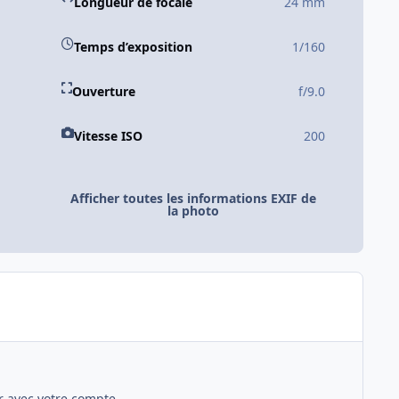
Longueur de focale
24 mm
Temps d’exposition
1/160
Ouverture
f/9.0
Vitesse ISO
200
Afficher toutes les informations EXIF de
la photo
 avec votre compte.