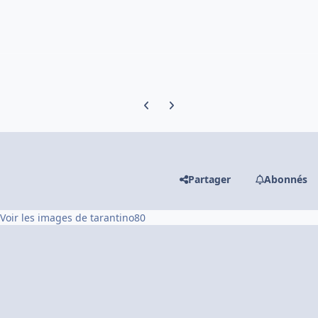
Previous carousel slide
Next carousel slide
Partager
Abonnés
Voir les images de tarantino80