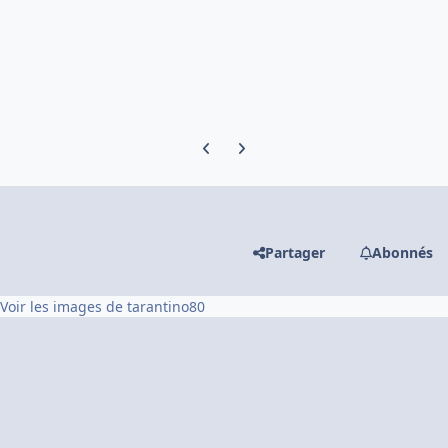
Previous carousel slide
Next carousel slide
Partager
Abonnés
Voir les images de tarantino80