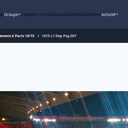
tés
Groupe
Comptes-rendus
Forums
Galerie
Calendrier
Activité
ement à Paris 14/15
1415 L1 Dep Psg 007