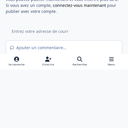
Si vous avez un compte,
connectez-vous maintenant
pour
publier avec votre compte.
Ajouter un commentaire…
Se connecter
S’inscrire
Rechercher
Menu
Light Mode
Mode sombre
System Preference
f
x
a
Langue
Politique de confidentialité
Nous contacter
c
Cookies
e
Hex@gones - Association de loi 1901 déclarée en préfecture du Rhône
b
Powered by
Invision Community
o