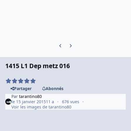
Previous carousel slide
Next carousel slide
1415 L1 Dep metz 016
Partager
Abonnés
Par
tarantino80
le 15 janvier 2015
11 a
676 vues
Voir les images de tarantino80