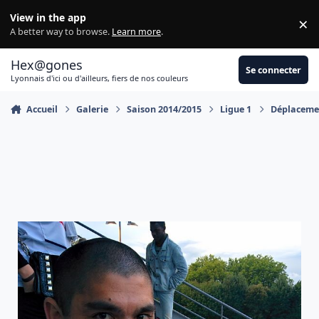
Aller au contenu
View in the app
×
Di
A better way to browse.
Learn more
.
Hex@gones
Se connecter
Lyonnais d'ici ou d'ailleurs, fiers de nos couleurs
Accueil
Galerie
Saison 2014/2015
Ligue 1
Déplacemen