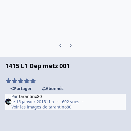
Previous carousel slide
Next carousel slide
1415 L1 Dep metz 001
Partager
Abonnés
Par
tarantino80
le 15 janvier 2015
11 a
602 vues
Voir les images de tarantino80