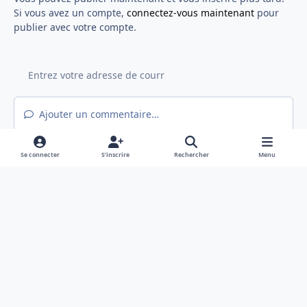
Si vous avez un compte,
connectez-vous maintenant
pour
publier avec votre compte.
Ajouter un commentaire…
Se connecter
S’inscrire
Rechercher
Menu
Light Mode
Mode sombre
System Preference
f
x
a
Langue
Politique de confidentialité
Nous contacter
c
Cookies
e
Hex@gones - Association de loi 1901 déclarée en préfecture du Rhône
b
Powered by
Invision Community
o