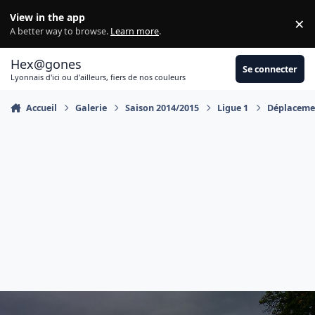
Aller au contenu
View in the app
×
Di
A better way to browse.
Learn more
.
Hex@gones
Se connecter
Lyonnais d'ici ou d'ailleurs, fiers de nos couleurs
Accueil
Galerie
Saison 2014/2015
Ligue 1
Déplacemen