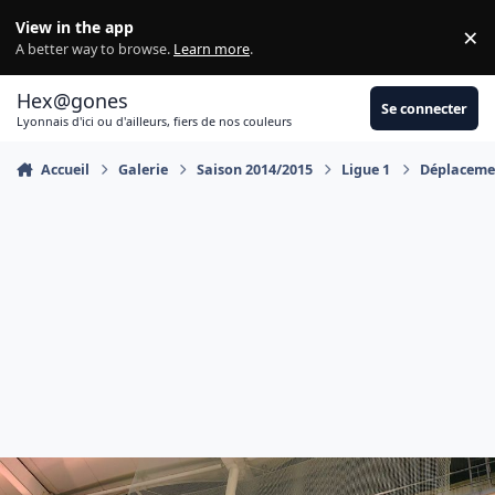
Aller au contenu
View in the app
×
Di
A better way to browse.
Learn more
.
Hex@gones
Se connecter
Lyonnais d'ici ou d'ailleurs, fiers de nos couleurs
Accueil
Galerie
Saison 2014/2015
Ligue 1
Déplacemen