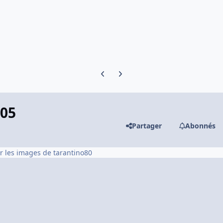
Previous carousel slide
Next carousel slide
205
Partager
Abonnés
ir les images de tarantino80