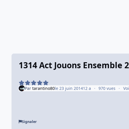
1314 Act Jouons Ensemble 
Par
tarantino80
le 23 juin 2014
12 a
970 vues
Vo
Signaler