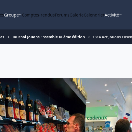
tés
Groupe
Comptes-rendus
Forums
Galerie
Calendrier
Activité
nes
Tournoi Jouons Ensemble XI ème édition
1314 Act Jouons Ense