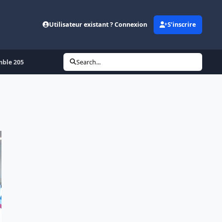
Utilisateur existant ? Connexion
S’inscrire
mble 205
Search...