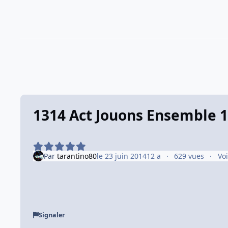
1314 Act Jouons Ensemble 1
Par
tarantino80
le 23 juin 2014
12 a
629 vues
Vo
Signaler