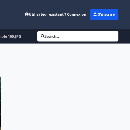
Utilisateur existant ? Connexion
S’inscrire
mble 165.JPG
Search...