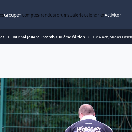
tés
Groupe
Comptes-rendus
Forums
Galerie
Calendrier
Activité
nes
Tournoi Jouons Ensemble XI ème édition
1314 Act Jouons Ense