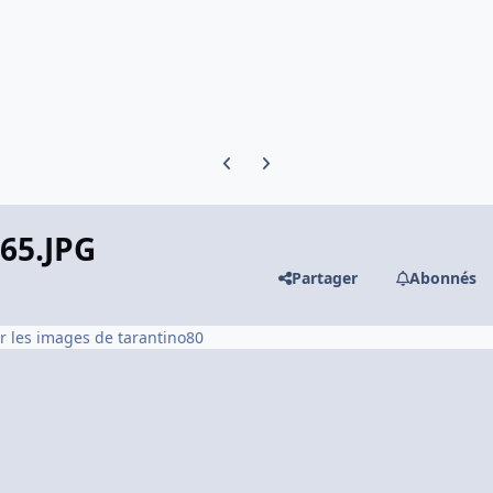
Previous carousel slide
Next carousel slide
65.JPG
Partager
Abonnés
ir les images de tarantino80