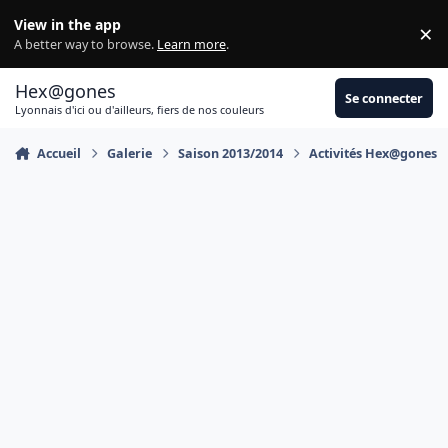
Aller au contenu
View in the app
×
Di
A better way to browse.
Learn more
.
Hex@gones
Se connecter
Lyonnais d'ici ou d'ailleurs, fiers de nos couleurs
Accueil
Galerie
Saison 2013/2014
Activités Hex@gones