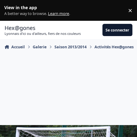
Aller au contenu
View in the app
×
Di
A better way to browse.
Learn more
.
Hex@gones
Se connecter
Lyonnais d'ici ou d'ailleurs, fiers de nos couleurs
Accueil
Galerie
Saison 2013/2014
Activités Hex@gones