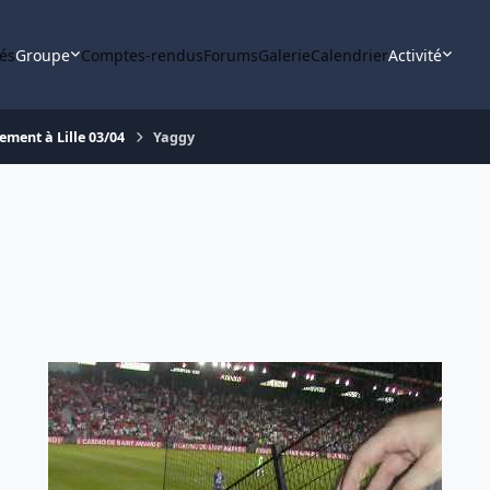
tés
Groupe
Comptes-rendus
Forums
Galerie
Calendrier
Activité
ement à Lille 03/04
Yaggy