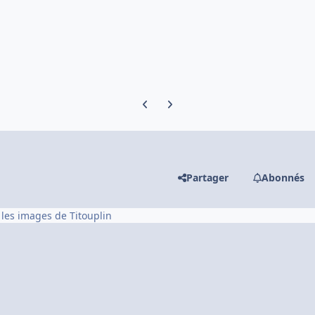
Previous carousel slide
Next carousel slide
Partager
Abonnés
 les images de Titouplin