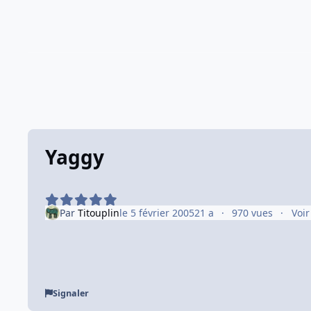
Yaggy
Par
Titouplin
le 5 février 2005
21 a
970 vues
Voir
Signaler