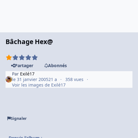
Bâchage Hex@
Partager
Abonnés
Par
Exilé17
le 31 janvier 2005
21 a
358 vues
Voir les images de Exilé17
Signaler
Depuis l’album :