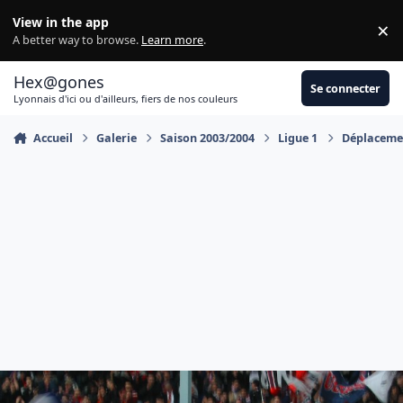
Aller au contenu
View in the app
×
Di
A better way to browse.
Learn more
.
Hex@gones
Se connecter
Lyonnais d'ici ou d'ailleurs, fiers de nos couleurs
Accueil
Galerie
Saison 2003/2004
Ligue 1
Déplacemen